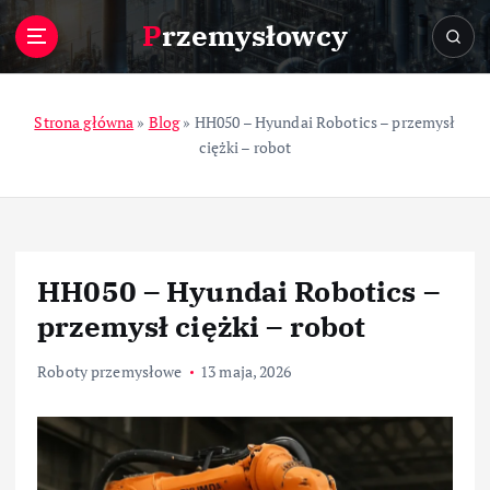
S
Przemysłowcy
k
i
p
t
Strona główna
»
Blog
»
HH050 – Hyundai Robotics – przemysł
o
ciężki – robot
c
o
n
t
e
HH050 – Hyundai Robotics –
n
t
przemysł ciężki – robot
Roboty przemysłowe
13 maja, 2026