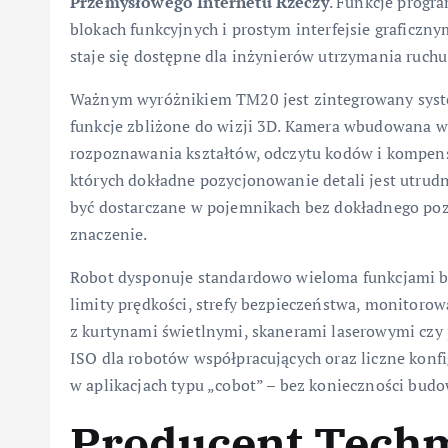
Przemysłowego Internetu Rzeczy
. Funkcje progr
blokach funkcyjnych i prostym interfejsie graficz
staje się dostępne dla inżynierów utrzymania ruchu,
Ważnym wyróżnikiem TM20 jest zintegrowany sys
funkcje zbliżone do wizji 3D. Kamera wbudowana 
rozpoznawania kształtów, odczytu kodów i kompens
których dokładne pozycjonowanie detali jest utrud
być dostarczane w pojemnikach bez dokładnego poz
znaczenie.
Robot dysponuje standardowo wieloma funkcjami be
limity prędkości, strefy bezpieczeństwa, monitorow
z kurtynami świetlnymi, skanerami laserowymi czy
ISO dla robotów współpracujących oraz liczne konf
w aplikacjach typu „cobot” – bez konieczności bud
Producent Techm