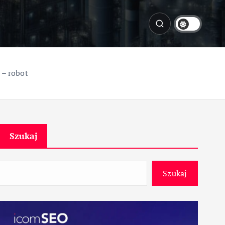
– robot
Szukaj
Szukaj