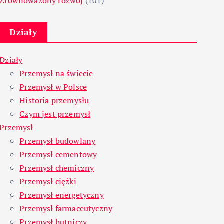
Zrównoważony rozwój
(101)
Działy
Działy
Przemysł na świecie
Przemysł w Polsce
Historia przemysłu
Czym jest przemysł
Przemysł
Przemysł budowlany
Przemysł cementowy
Przemysł chemiczny
Przemysł ciężki
Przemysł energetyczny
Przemysł farmaceutyczny
Przemysł hutniczy