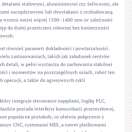
 detalami stalowymi, aluminiowymi czy żeliwnymi, ale
icami narzędziowymi lub chwytakami z rozbudowaną
ia wynosi mniej więcej 1300–1400 mm (w zależności
stęp do dużej przestrzeni roboczej bez konieczności
iowych.
st również parametr dokładności i powtarzalności.
ielu zastosowaniach, takich jak załadunek centrów
ch detali, w pełni wystarcza do zachowania stabilnej
kości i momentów na poszczególnych osiach, robot ten
operacji, a także do agresywnych cykli
tóry integruje sterowanie napędami, logikę PLC,
ardzie posiada interfejsy komunikacji przemysłowej,
ne popularne protokoły, co ułatwia połączenie z
maszyn CNC, systemami MES, a nawet platformami