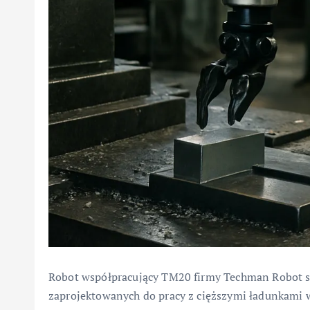
Robot współpracujący TM20 firmy Techman Robot s
zaprojektowanych do pracy z cięższymi ładunkami