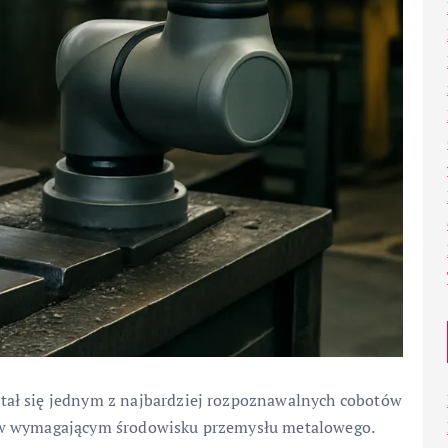
tał się jednym z najbardziej rozpoznawalnych cobotów
 w wymagającym środowisku przemysłu metalowego.