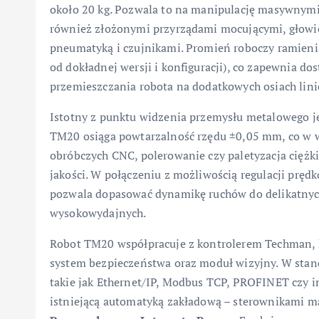
około 20 kg. Pozwala to na manipulację masywnymi
również złożonymi przyrządami mocującymi, głow
pneumatyką i czujnikami. Promień roboczy ramien
od dokładnej wersji i konfiguracji), co zapewnia do
przemieszczania robota na dodatkowych osiach lin
Istotny z punktu widzenia przemysłu metalowego je
TM20 osiąga powtarzalność rzędu ±0,05 mm, co w w
obróbczych CNC, polerowanie czy paletyzacja ciężki
jakości. W połączeniu z możliwością regulacji pręd
pozwala dopasować dynamikę ruchów do delikatnych 
wysokowydajnych.
Robot TM20 współpracuje z kontrolerem Techman, k
system bezpieczeństwa oraz moduł wizyjny. W stand
takie jak Ethernet/IP, Modbus TCP, PROFINET czy in
istniejącą automatyką zakładową – sterownikami 