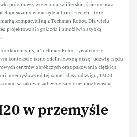
i próżniowe, wrzeciona szlifierskie, ścierne oraz
 doposażony w narzędzia firm trzecich, które
d marką kompatybilną z Techman Robot. Dla wielu
ces projektowania gniazda i umożliwia szybką
.
j konkurencyjny, a Techman Robot rywalizuje z
m kontekście jasno zdefiniowaną niszę: udźwig rzędu
arowych centrów obróbczych oraz pakowania ciężkich
mi przemysłowymi tej samej klasy udźwigu, TM20
niami w zakresie zabezpieczeń oraz możliwością
M20 w przemyśle