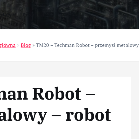
ziały
Przemysł
 główna
»
Blog
»
TM20 – Techman Robot – przemysł metalowy 
an Robot –
alowy – robot