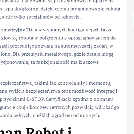
amowania realizowane są przez środowisko oparte na
nym typu drag&drop, dzięki czemu programowanie cobota
 a nie tylko specjalistów od robotyki.
tem
wizyjny
2D, a w wybranych konfiguracjach także
w głowicę robota w połączeniu z oprogramowaniem do
acji przesunięć pozwala na automatyzację zadań, w
nione. Dla przemysłu metalowego, gdzie detale mogą
ycjonowania, ta funkcjonalność ma kluczowe
zpieczeństwa, takimi jak kontrola siły i momentu,
ane wyjścia bezpieczeństwa oraz możliwość integracji
 przyciskami E-STOP. Certyfikacja zgodna z normami
iguracje czujników zewnętrznych pozwalają wdrażać go
owania pełnych, ciężkich ogrodzeń ochronnych.
an Robot i