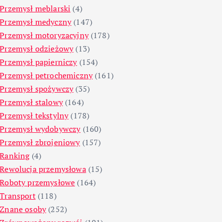
Przemysł meblarski
(4)
Przemysł medyczny
(147)
Przemysł motoryzacyjny
(178)
Przemysł odzieżowy
(13)
Przemysł papierniczy
(154)
Przemysł petrochemiczny
(161)
Przemysł spożywczy
(35)
Przemysł stalowy
(164)
Przemysł tekstylny
(178)
Przemysł wydobywczy
(160)
Przemysł zbrojeniowy
(157)
Ranking
(4)
Rewolucja przemysłowa
(15)
Roboty przemysłowe
(164)
Transport
(118)
Znane osoby
(252)