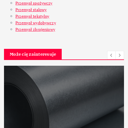
Przemysł spożywczy
Przemysł stalowy
Przemysł tekstylny
Przemysł wydobywczy
Przemysł zbrojeniowy
Może cię zainteresuje
Przemysł tekstylny