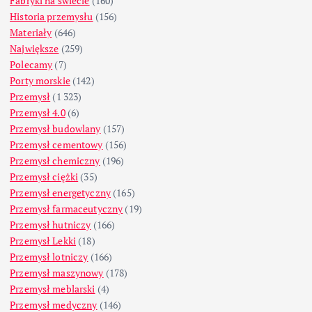
Fabryki na świecie
(160)
Historia przemysłu
(156)
Materiały
(646)
Największe
(259)
Polecamy
(7)
Porty morskie
(142)
Przemysł
(1 323)
Przemysł 4.0
(6)
Przemysł budowlany
(157)
Przemysł cementowy
(156)
Przemysł chemiczny
(196)
Przemysł ciężki
(35)
Przemysł energetyczny
(165)
Przemysł farmaceutyczny
(19)
Przemysł hutniczy
(166)
Przemysł Lekki
(18)
Przemysł lotniczy
(166)
Przemysł maszynowy
(178)
Przemysł meblarski
(4)
Przemysł medyczny
(146)