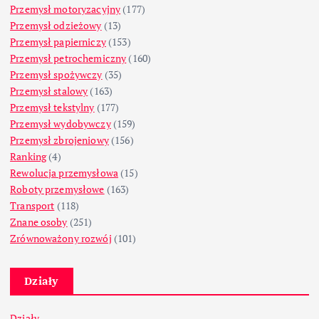
Przemysł motoryzacyjny
(177)
Przemysł odzieżowy
(13)
Przemysł papierniczy
(153)
Przemysł petrochemiczny
(160)
Przemysł spożywczy
(35)
Przemysł stalowy
(163)
Przemysł tekstylny
(177)
Przemysł wydobywczy
(159)
Przemysł zbrojeniowy
(156)
Ranking
(4)
Rewolucja przemysłowa
(15)
Roboty przemysłowe
(163)
Transport
(118)
Znane osoby
(251)
Zrównoważony rozwój
(101)
Działy
Działy