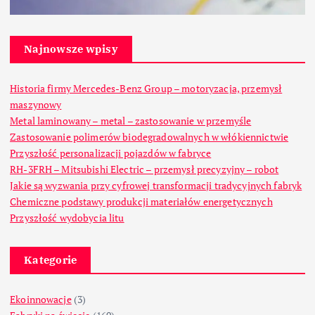
Najnowsze wpisy
Historia firmy Mercedes-Benz Group – motoryzacja, przemysł
maszynowy
Metal laminowany – metal – zastosowanie w przemyśle
Zastosowanie polimerów biodegradowalnych w włókiennictwie
Przyszłość personalizacji pojazdów w fabryce
RH-3FRH – Mitsubishi Electric – przemysł precyzyjny – robot
Jakie są wyzwania przy cyfrowej transformacji tradycyjnych fabryk
Chemiczne podstawy produkcji materiałów energetycznych
Przyszłość wydobycia litu
Kategorie
Ekoinnowacje
(3)