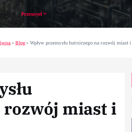
ziały
Przemysł
łówna
»
Blog
»
Wpływ przemysłu hutniczego na rozwój miast i
ysłu
 rozwój miast i