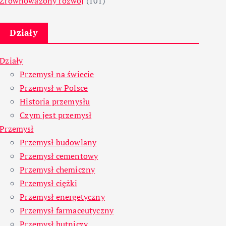
Zrównoważony rozwój
(101)
Działy
Działy
Przemysł na świecie
Przemysł w Polsce
Historia przemysłu
Czym jest przemysł
Przemysł
Przemysł budowlany
Przemysł cementowy
Przemysł chemiczny
Przemysł ciężki
Przemysł energetyczny
Przemysł farmaceutyczny
Przemysł hutniczy