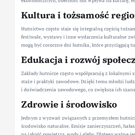
ekonomicznych, obecność hut wpływa na kulturę, e
Kultura i tożsamość regi
Hutnictwo często staje się integralną częścią tożsa
festiwale, wystawy i inne wydarzenia kulturalne zwi
mogą być coroczne dni hutnika, które przyciągają tu
Edukacja i rozwój społec
Zakłady hutnicze często współpracują z lokalnymi s
staże i praktyki zawodowe. Dzięki temu młodzi lud
i doświadczenia zawodowego, co zwiększa ich szans
Zdrowie i środowisko
Jednym z wyzwań związanych z przemysłem hutnicz
środowisko naturalne. Emisje zanieczyszczeń, hał
na jakość powietrza, wody i gleby. Dlatego ważne j