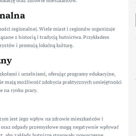
dukację oraz zdrowie mieszkańców.
onalna
mości regionalnej. Wiele miast i regionów organizuje
ązane z historią i tradycją hutnictwa. Przykładem
rystów i promują lokalną kulturę.
zny
zkołami i uczelniami, oferując programy edukacyjne,
zie mają możliwość zdobycia praktycznych umiejętności
e na rynku pracy.
ym jest jego wpływ na zdrowie mieszkańców i
as oraz odpady przemysłowe mogą negatywnie wpływać
est, aby zakłady hutnicze stosowały nowoczesne