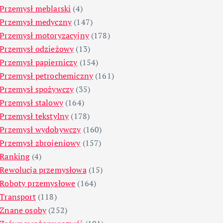
Przemysł meblarski
(4)
Przemysł medyczny
(147)
Przemysł motoryzacyjny
(178)
Przemysł odzieżowy
(13)
Przemysł papierniczy
(154)
Przemysł petrochemiczny
(161)
Przemysł spożywczy
(35)
Przemysł stalowy
(164)
Przemysł tekstylny
(178)
Przemysł wydobywczy
(160)
Przemysł zbrojeniowy
(157)
Ranking
(4)
Rewolucja przemysłowa
(15)
Roboty przemysłowe
(164)
Transport
(118)
Znane osoby
(252)