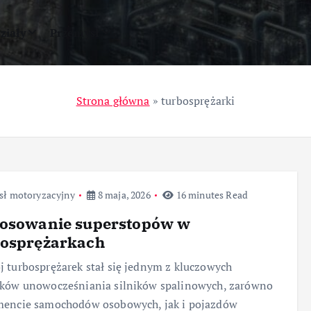
ziały
Przemysł
Strona główna
»
turbosprężarki
sł motoryzacyjny
8 maja, 2026
16 minutes Read
tosowanie superstopów w
bosprężarkach
 turbosprężarek stał się jednym z kluczowych
nków unowocześniania silników spalinowych, zarówno
mencie samochodów osobowych, jak i pojazdów