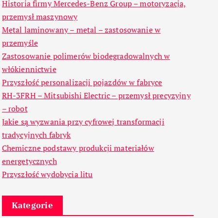
Historia firmy Mercedes-Benz Group – motoryzacja,
przemysł maszynowy
Metal laminowany – metal – zastosowanie w
przemyśle
Zastosowanie polimerów biodegradowalnych w
włókiennictwie
Przyszłość personalizacji pojazdów w fabryce
RH-3FRH – Mitsubishi Electric – przemysł precyzyjny
– robot
Jakie są wyzwania przy cyfrowej transformacji
tradycyjnych fabryk
Chemiczne podstawy produkcji materiałów
energetycznych
Przyszłość wydobycia litu
Kategorie