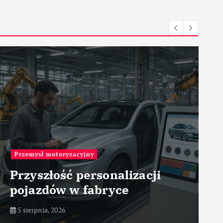
Roboty przemysłowe
RH-3FRH – Mitsubishi
Electric – przemysł
precyzyjny – robot
5 sierpnia, 2026