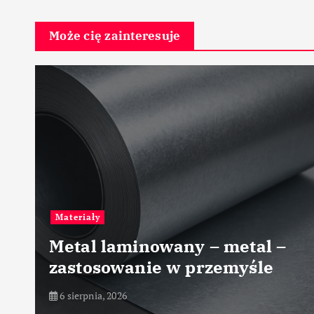
Może cię zainteresuje
Przemysł tekstylny
Zastosowanie polimerów
al –
biodegradowalnych w
le
włókiennictwie
5 sierpnia, 2026