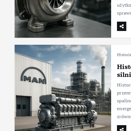
użytko
spraw
Histori
Hist
siln
Histor
przemy
spalin
energe
zrówn