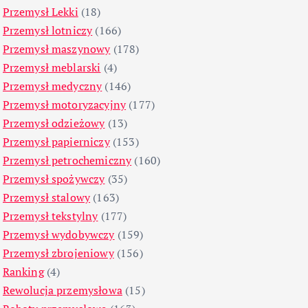
Przemysł Lekki
(18)
Przemysł lotniczy
(166)
Przemysł maszynowy
(178)
Przemysł meblarski
(4)
Przemysł medyczny
(146)
Przemysł motoryzacyjny
(177)
Przemysł odzieżowy
(13)
Przemysł papierniczy
(153)
Przemysł petrochemiczny
(160)
Przemysł spożywczy
(35)
Przemysł stalowy
(163)
Przemysł tekstylny
(177)
Przemysł wydobywczy
(159)
Przemysł zbrojeniowy
(156)
Ranking
(4)
Rewolucja przemysłowa
(15)