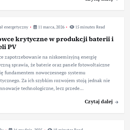
sł energetyczny
11 marca, 2026
15 minutes Read
wce krytyczne w produkcji baterii i
li PV
e zapotrzebowanie na niskoemisyjną energię
yczną sprawia, że baterie oraz panele fotowoltaiczne
 się fundamentem nowoczesnego systemu
tycznego. Za ich szybkim rozwojem stoją jednak nie
innowacje technologiczne, lecz przede…
Czytaj dalej
ły
16 grudnia, 2025
18 minutes Read