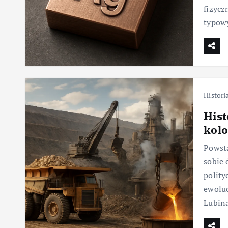
fizycz
typow
Histori
Hist
kol
Powsta
sobie 
polity
ewoluc
Lubin