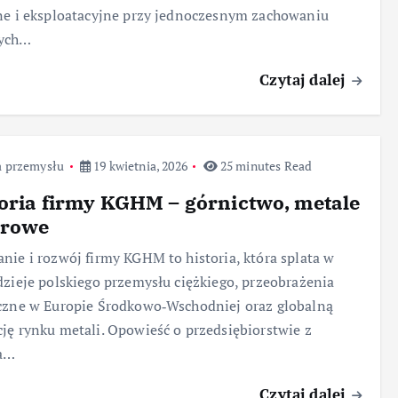
ne i eksploatacyjne przy jednoczesnym zachowaniu
ych…
Czytaj dalej
a przemysłu
19 kwietnia, 2026
25 minutes Read
oria firmy KGHM – górnictwo, metale
orowe
nie i rozwój firmy KGHM to historia, która splata w
dzieje polskiego przemysłu ciężkiego, przeobrażenia
czne w Europie Środkowo‑Wschodniej oraz globalną
ję rynku metali. Opowieść o przedsiębiorstwie z
a…
Czytaj dalej