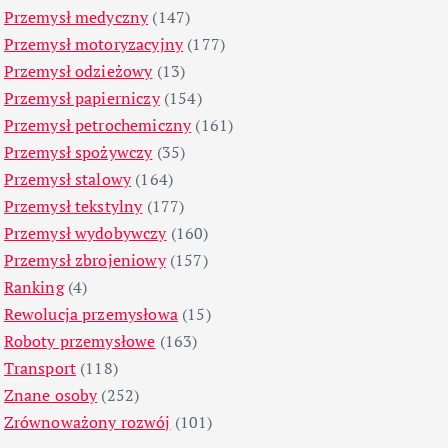
Przemysł medyczny
(147)
Przemysł motoryzacyjny
(177)
Przemysł odzieżowy
(13)
Przemysł papierniczy
(154)
Przemysł petrochemiczny
(161)
Przemysł spożywczy
(35)
Przemysł stalowy
(164)
Przemysł tekstylny
(177)
Przemysł wydobywczy
(160)
Przemysł zbrojeniowy
(157)
Ranking
(4)
Rewolucja przemysłowa
(15)
Roboty przemysłowe
(163)
Transport
(118)
Znane osoby
(252)
Zrównoważony rozwój
(101)