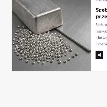
Sreb
prz
Srebro
najważ
i łatw
i chem