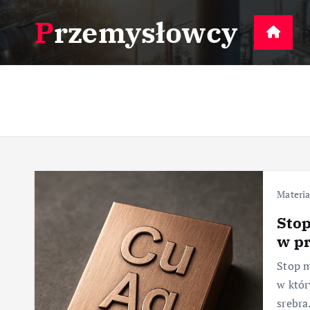
S
Przemysłowcy
k
D
i
p
t
o
c
o
n
t
e
Materia
n
Stop
t
w p
Stop m
w któr
srebra