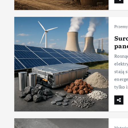
Przemy
Suro
pane
Rosnąc
elektr
stają
energe
tylko 
Materia