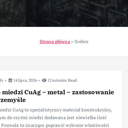
ziały
Przemysł
Strona główna
»
Srebro
ły
14 lipca, 2026
12 minutes Read
 miedzi CuAg – metal – zastosowanie
rzemyśle
iedzi CuAg to specjalistyczny materiał konstrukcyjny,
ym do czystej miedzi dodawana jest niewielka ilość
. Pozwala to znacząco poprawić wybrane właściwości