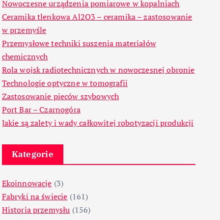
Nowoczesne urządzenia pomiarowe w kopalniach
Ceramika tlenkowa Al2O3 – ceramika – zastosowanie
w przemyśle
Przemysłowe techniki suszenia materiałów
chemicznych
Rola wojsk radiotechnicznych w nowoczesnej obronie
Technologie optyczne w tomografii
Zastosowanie pieców szybowych
Port Bar – Czarnogóra
Jakie są zalety i wady całkowitej robotyzacji produkcji
Kategorie
Ekoinnowacje
(3)
Fabryki na świecie
(161)
Historia przemysłu
(156)