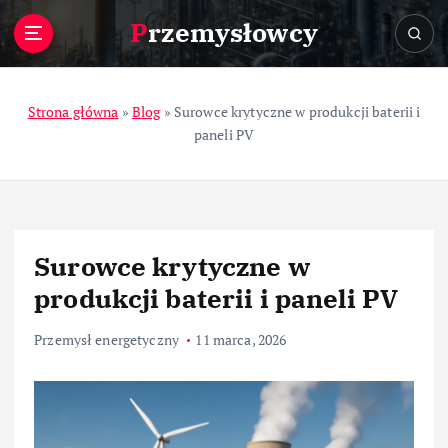
S
Przemysłowcy
k
i
p
t
Strona główna
»
Blog
»
Surowce krytyczne w produkcji baterii i
o
paneli PV
c
o
n
t
e
Surowce krytyczne w
n
t
produkcji baterii i paneli PV
Przemysł energetyczny
11 marca, 2026