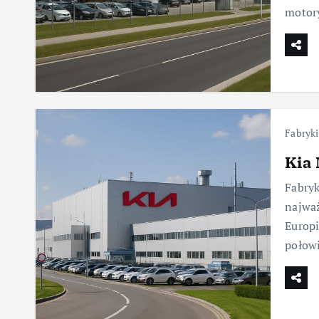
motory
Fabryki
Kia 
Fabryk
najwa
Europ
połowi