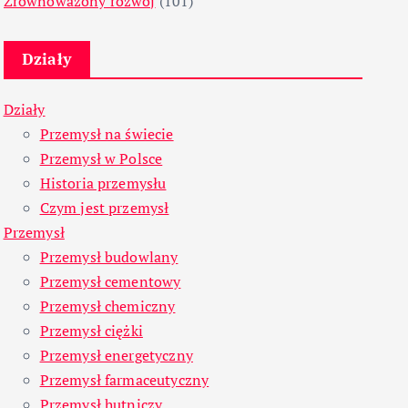
Zrównoważony rozwój
(101)
Działy
Działy
Przemysł na świecie
Przemysł w Polsce
Historia przemysłu
Czym jest przemysł
Przemysł
Przemysł budowlany
Przemysł cementowy
Przemysł chemiczny
Przemysł ciężki
Przemysł energetyczny
Przemysł farmaceutyczny
Przemysł hutniczy