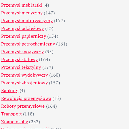
Przemysł meblarski
(4)
Przemysł medyczny
(147)
Przemysł motoryzacyjny
(177)
Przemysł odzieżowy
(13)
Przemysł papierniczy
(154)
Przemysł petrochemiczny
(161)
Przemysł spożywczy
(35)
Przemysł stalowy
(164)
Przemysł tekstylny
(177)
Przemysł wydobywczy
(160)
Przemysł zbrojeniowy
(157)
Ranking
(4)
Rewolucja przemysłowa
(15)
Roboty przemysłowe
(164)
Transport
(118)
Znane osoby
(252)