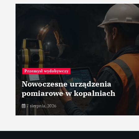
Materiały
Ceramika tlenkowa Al2O3 –
ceramika – zastosowanie w
przemyśle
7 sierpnia, 2026