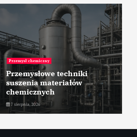
Przemysł zbrojeniowy
Rola wojsk
radiotechnicznych w
nowoczesnej obronie
7 sierpnia, 2026