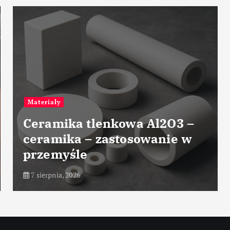
Przemysł chemiczny
Przemysłowe techniki
suszenia materiałów
chemicznych
7 sierpnia, 2026