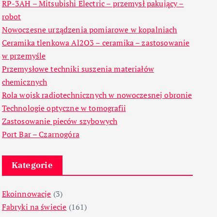
RP-3AH – Mitsubishi Electric – przemysł pakujący –
robot
Nowoczesne urządzenia pomiarowe w kopalniach
Ceramika tlenkowa Al2O3 – ceramika – zastosowanie
w przemyśle
Przemysłowe techniki suszenia materiałów
chemicznych
Rola wojsk radiotechnicznych w nowoczesnej obronie
Technologie optyczne w tomografii
Zastosowanie pieców szybowych
Port Bar – Czarnogóra
Kategorie
Ekoinnowacje
(3)
Fabryki na świecie
(161)