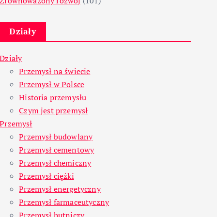
Zrównoważony rozwój
(101)
Działy
Działy
Przemysł na świecie
Przemysł w Polsce
Historia przemysłu
Czym jest przemysł
Przemysł
Przemysł budowlany
Przemysł cementowy
Przemysł chemiczny
Przemysł ciężki
Przemysł energetyczny
Przemysł farmaceutyczny
Przemysł hutniczy