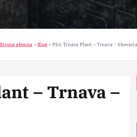
ziały
Przemysł
Strona główna
»
Blog
»
PSA Trnava Plant – Trnava – Słowacj
ant – Trnava –