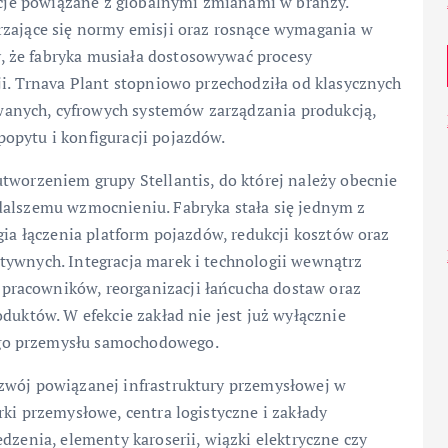
zacje powiązane z globalnymi zmianami w branży.
rzające się normy emisji oraz rosnące wymagania w
 że fabryka musiała dostosowywać procesy
ji. Trnava Plant stopniowo przechodziła od klasycznych
anych, cyfrowych systemów zarządzania produkcją,
opytu i konfiguracji pojazdów.
tworzeniem grupy Stellantis, do której należy obecnie
dalszemu wzmocnieniu. Fabryka stała się jednym z
gia łączenia platform pojazdów, redukcji kosztów oraz
tywnych. Integracja marek i technologii wewnątrz
racowników, reorganizacji łańcucha dostaw oraz
duktów. W efekcie zakład nie jest już wyłącznie
go przemysłu samochodowego.
zwój powiązanej infrastruktury przemysłowej w
rki przemysłowe, centra logistyczne i zakłady
dzenia, elementy karoserii, wiązki elektryczne czy