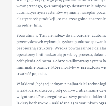
wewnętrznego, gwarantującego dostarczanie odpowi
automatycznych systemów wymiany narzędzi pozwala
elastyczność produkcji, co ma szczególne znaczen
na jednej linii.
Spawalnia w Trnavie należy do najbardziej zautoma
przemysłowych wykonują tysiące punktów spawania
bezpieczną strukturę. Wysoka powtarzalność działań
operatorzy linii nadzorują przebieg procesu, doko
odchylenia od norm. Dobrze skalibrowany system k
minimalne różnice, które mogłyby w przyszłości wpł
trwałość pojazdu.
W lakierni, będącej jednym z najbardziej technolog
w zakładzie, kluczową rolę odgrywa utrzymanie czys
wilgotności. Poszczególne warstwy powłoki lakierni
lakiery bezbarwne – nakładane są w warunkach ogr