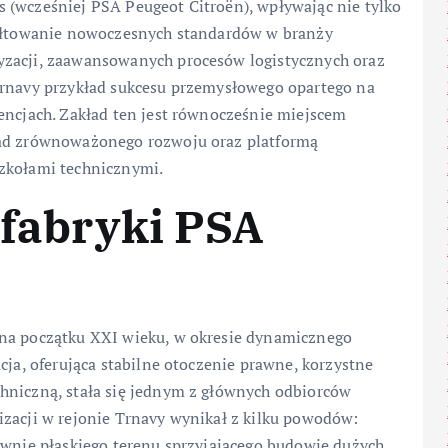
 (wcześniej PSA Peugeot Citroën), wpływając nie tylko
ztałtowanie nowoczesnych standardów w branży
yzacji, zaawansowanych procesów logistycznych oraz
Trnavy przykład sukcesu przemysłowego opartego na
encjach. Zakład ten jest równocześnie miejscem
sad zrównoważonego rozwoju oraz platformą
szkołami technicznymi.
 fabryki PSA
 na początku XXI wieku, w okresie dynamicznego
cja, oferująca stabilne otoczenie prawne, korzystne
hniczną, stała się jednym z głównych odbiorców
izacji w rejonie Trnavy wynikał z kilku powodów:
ywnie płaskiego terenu sprzyjającego budowie dużych