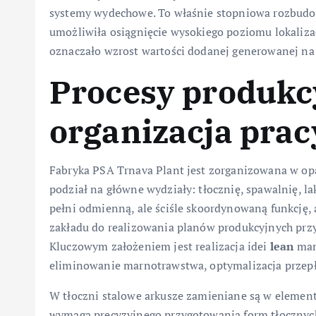
systemy wydechowe. To właśnie stopniowa rozbud
umożliwiła osiągnięcie wysokiego poziomu lokalizac
oznaczało wzrost wartości dodanej generowanej na
Procesy produkcy
organizacja prac
Fabryka PSA Trnava Plant jest zorganizowana w op
podział na główne wydziały: tłocznię, spawalnię, l
pełni odmienną, ale ściśle skoordynowaną funkcję, 
zakładu do realizowania planów produkcyjnych przy
Kluczowym założeniem jest realizacja idei
lean
manu
eliminowanie marnotrawstwa, optymalizacja przepł
W tłoczni stalowe arkusze zamieniane są w elemen
wymaga precyzyjnego przygotowania form tłocznyc