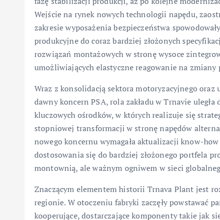
fazę stabilizacji produkcji, aż po kolejne moderni
Wejście na rynek nowych technologii napędu, zaost
zakresie wyposażenia bezpieczeństwa spowodowały,
produkcyjne do coraz bardziej złożonych specyfikac
rozwiązań montażowych w stronę wysoce zintegrow
umożliwiających elastyczne reagowanie na zmiany p
Wraz z konsolidacją sektora motoryzacyjnego oraz u
dawny koncern PSA, rola zakładu w Trnavie uległa 
kluczowych ośrodków, w których realizuje się strate
stopniowej transformacji w stronę napędów alterna
nowego koncernu wymagała aktualizacji know-how p
dostosowania się do bardziej złożonego portfela pro
montownią, ale ważnym ogniwem w sieci globalne
Znaczącym elementem historii Trnava Plant jest ro
regionie. W otoczeniu fabryki zaczęły powstawać pa
kooperujące, dostarczające komponenty takie jak sie