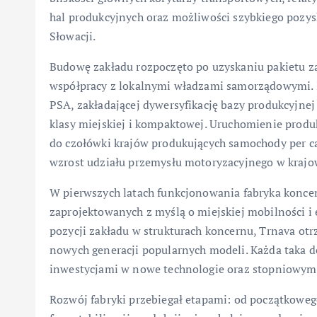
hal produkcyjnych oraz możliwości szybkiego pozys
Słowacji.
Budowę zakładu rozpoczęto po uzyskaniu pakietu za
współpracy z lokalnymi władzami samorządowymi. In
PSA, zakładającej dywersyfikację bazy produkcyjn
klasy miejskiej i kompaktowej. Uruchomienie produk
do czołówki krajów produkujących samochody per cap
wzrost udziału przemysłu motoryzacyjnego w kraj
W pierwszych latach funkcjonowania fabryka koncen
zaprojektowanych z myślą o miejskiej mobilności i 
pozycji zakładu w strukturach koncernu, Trnava o
nowych generacji popularnych modeli. Każda taka de
inwestycjami w nowe technologie oraz stopniowym
Rozwój fabryki przebiegał etapami: od początkoweg