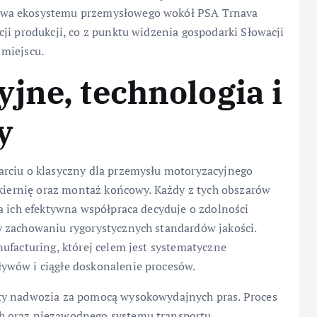
owa ekosystemu przemysłowego wokół PSA Trnava
ji produkcji, co z punktu widzenia gospodarki Słowacji
 miejscu.
jne, technologia i
y
arciu o klasyczny dla przemysłu motoryzacyjnego
akiernię oraz montaż końcowy. Każdy z tych obszarów
a ich efektywna współpraca decyduje o zdolności
 zachowaniu rygorystycznych standardów jakości.
facturing, której celem jest systematyczne
ywów i ciągłe doskonalenie procesów.
ty nadwozia za pomocą wysokowydajnych pras. Proces
h oraz niezawodnego systemu transportu