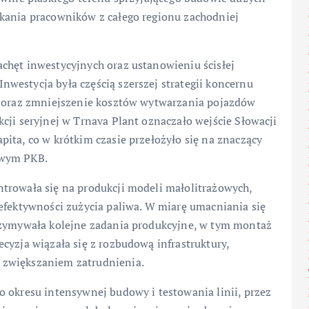
kania pracowników z całego regionu zachodniej
chęt inwestycyjnych oraz ustanowieniu ścisłej
westycja była częścią szerszej strategii koncernu
ej oraz zmniejszenie kosztów wytwarzania pojazdów
cji seryjnej w Trnava Plant oznaczało wejście Słowacji
ita, co w krótkim czasie przełożyło się na znaczący
owym PKB.
trowała się na produkcji modeli małolitrażowych,
efektywności zużycia paliwa. W miarę umacniania się
trzymywała kolejne zadania produkcyjne, w tym montaż
cyzja wiązała się z rozbudową infrastruktury,
 zwiększaniem zatrudnienia.
o okresu intensywnej budowy i testowania linii, przez