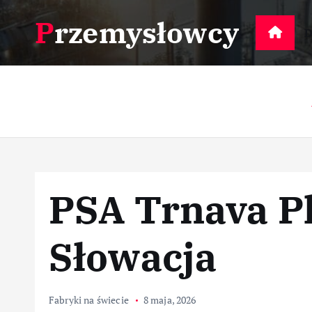
S
Przemysłowcy
k
D
i
p
t
o
c
o
n
t
PSA Trnava Pl
e
n
t
Słowacja
Fabryki na świecie
8 maja, 2026