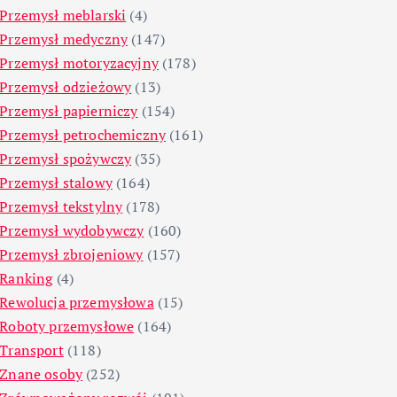
Przemysł meblarski
(4)
Przemysł medyczny
(147)
Przemysł motoryzacyjny
(178)
Przemysł odzieżowy
(13)
Przemysł papierniczy
(154)
Przemysł petrochemiczny
(161)
Przemysł spożywczy
(35)
Przemysł stalowy
(164)
Przemysł tekstylny
(178)
Przemysł wydobywczy
(160)
Przemysł zbrojeniowy
(157)
Ranking
(4)
Rewolucja przemysłowa
(15)
Roboty przemysłowe
(164)
Transport
(118)
Znane osoby
(252)