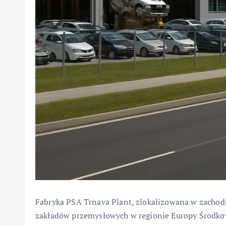
Fabryka PSA Trnava Plant, zlokalizowana w zachodni
zakładów przemysłowych w regionie Europy Środko