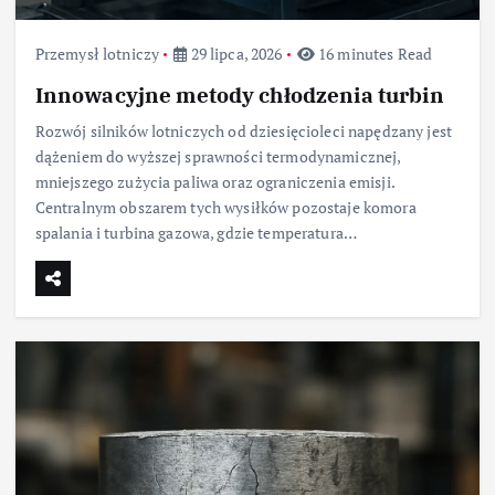
Przemysł lotniczy
29 lipca, 2026
16 minutes Read
Innowacyjne metody chłodzenia turbin
Rozwój silników lotniczych od dziesięcioleci napędzany jest
dążeniem do wyższej sprawności termodynamicznej,
mniejszego zużycia paliwa oraz ograniczenia emisji.
Centralnym obszarem tych wysiłków pozostaje komora
spalania i turbina gazowa, gdzie temperatura…