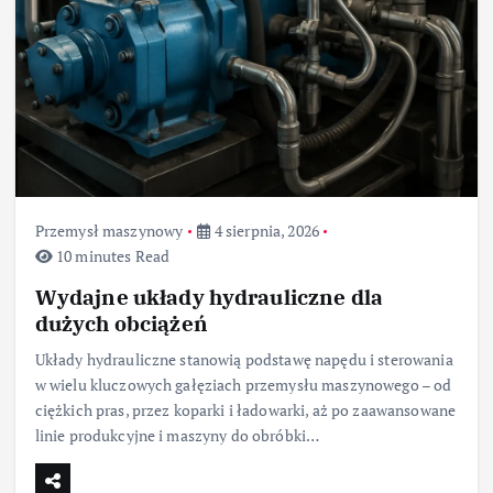
Przemysł maszynowy
4 sierpnia, 2026
10 minutes Read
Wydajne układy hydrauliczne dla
dużych obciążeń
Układy hydrauliczne stanowią podstawę napędu i sterowania
w wielu kluczowych gałęziach przemysłu maszynowego – od
ciężkich pras, przez koparki i ładowarki, aż po zaawansowane
linie produkcyjne i maszyny do obróbki…