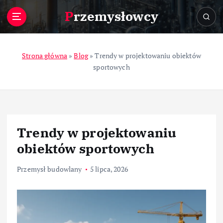
S
Przemysłowcy
k
i
p
t
Strona główna
»
Blog
»
Trendy w projektowaniu obiektów
o
sportowych
c
o
n
t
e
Trendy w projektowaniu
n
t
obiektów sportowych
Przemysł budowlany
5 lipca, 2026