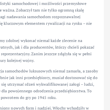
listyki samochodowej i możliwości przemysłowe
ie ważna. Zobaczył tam nie tylko ogromną skalę
z wagi nadawania samochodom rozpoznawalnej
ię kluczowym elementem rywalizacji na rynku – nie
rmy zdolnej wykonać niemal każde zlecenie na
nych, jak i dla producentów, którzy chcieli pokazać
eprezentacyjny. Zanim jeszcze zdążyła się w pełni
ury kolejnej wojny.
kcja samochodów luksusowych niemal zamarła, a zasoby
bnie jak inni przedsiębiorcy, musiał dostosować się do
 się utrzymać rdzeń wykwalifikowanej załogi – ludzi,
e dla powojennego odrodzenia przedsiębiorstwa. To
 powrotem do gry po 1945 roku.
iony nowych form i nadziei. Włochy wchodziły w