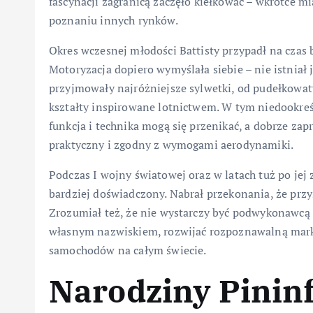
fascynacji zagranicą zaczęło kiełkować – wkrótce 
poznaniu innych rynków.
Okres wczesnej młodości Battisty przypadł na czas 
Motoryzacja dopiero wymyślała siebie – nie istnia
przyjmowały najróżniejsze sylwetki, od pudełkowat
kształty inspirowane lotnictwem. W tym niedookreśl
funkcja i technika mogą się przenikać, a dobrze za
praktyczny i zgodny z wymogami aerodynamiki.
Podczas I wojny światowej oraz w latach tuż po je
bardziej doświadczony. Nabrał przekonania, że przys
Zrozumiał też, że nie wystarczy być podwykonawcą –
własnym nazwiskiem, rozwijać rozpoznawalną mark
samochodów na całym świecie.
Narodziny Pininf