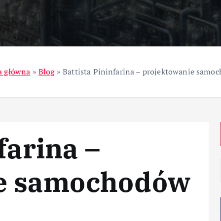
ziały
Przemysł
a główna
»
Blog
»
Battista Pininfarina – projektowanie samo
farina –
ie samochodów