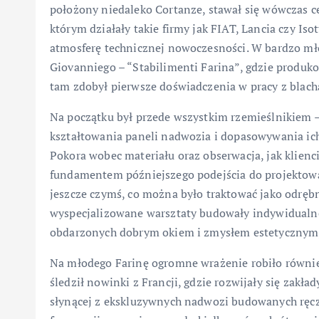
położony niedaleko Cortanze, stawał się wówczas
którym działały takie firmy jak FIAT, Lancia czy Is
atmosferę technicznej nowoczesności. W bardzo mło
Giovanniego – “Stabilimenti Farina”, gdzie produ
tam zdobył pierwsze doświadczenia w pracy z blachą
Na początku był przede wszystkim rzemieślnikiem – 
kształtowania paneli nadwozia i dopasowywania ic
Pokora wobec materiału oraz obserwacja, jak klienci
fundamentem późniejszego podejścia do projektow
jeszcze czymś, co można było traktować jako odrębn
wyspecjalizowane warsztaty budowały indywidualne 
obdarzonych dobrym okiem i zmysłem estetycznym, t
Na młodego Farinę ogromne wrażenie robiło również 
śledził nowinki z Francji, gdzie rozwijały się zakład
słynącej z ekskluzywnych nadwozi budowanych ręczni