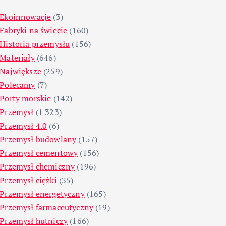
Ekoinnowacje
(3)
Fabryki na świecie
(160)
Historia przemysłu
(156)
Materiały
(646)
Największe
(259)
Polecamy
(7)
Porty morskie
(142)
Przemysł
(1 323)
Przemysł 4.0
(6)
Przemysł budowlany
(157)
Przemysł cementowy
(156)
Przemysł chemiczny
(196)
Przemysł ciężki
(35)
Przemysł energetyczny
(165)
Przemysł farmaceutyczny
(19)
Przemysł hutniczy
(166)