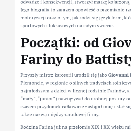
odwadze i konsekwencji, stworzył markę kojarzoną z
Jego biografia to zarazem opowieść o przemianie r
motoryzacji oraz o tym, jak rodzi się język form, k
sportowych i luksusowych na całym świecie.
Początki: od Giov
Fariny do Battist
Przyszły mistrz karoserii urodził się jako
Giovanni
B
Piemoncie, w regionie o silnych tradycjach rolniczy
najmłodszym z dzieci w licznej rodzinie Farinów, 
“mały”, “junior”) nawiązywał do drobnej postury or
czasem przydomek całkowicie zastąpił imię i stał s
także nazwą międzynarodowej firmy.
Rodzina Farina już na przełomie XIX i XX wieku mia