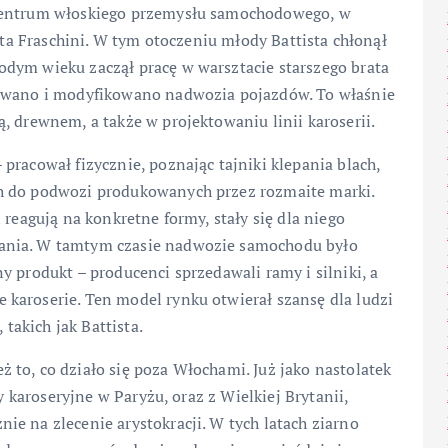
 centrum włoskiego przemysłu samochodowego, w
otta Fraschini. W tym otoczeniu młody Battista chłonął
dym wieku zaczął pracę w warsztacie starszego brata
kowano i modyfikowano nadwozia pojazdów. To właśnie
, drewnem, a także w projektowaniu linii karoserii.
pracował fizycznie, poznając tajniki klepania blach,
h do podwozi produkowanych przez rozmaite marki.
 reagują na konkretne formy, stały się dla niego
ania. W tamtym czasie nadwozie samochodu było
y produkt – producenci sprzedawali ramy i silniki, a
karoserie. Ten model rynku otwierał szansę dla ludzi
akich jak Battista.
to, co działo się poza Włochami. Już jako nastolatek
y karoseryjne w Paryżu, oraz z Wielkiej Brytanii,
e na zlecenie arystokracji. W tych latach ziarno