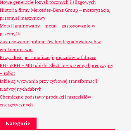
Nowe generacje łożysk tocznych i ślizgowych
Historia firmy Mercedes-Benz Group – motoryzacja,
przemysł maszynowy
Metal laminowany – metal – zastosowanie w
przemyśle
Zastosowanie polimerów biodegradowalnych w
włókiennictwie
Przyszłość personalizacji pojazdów w fabryce
RH-3FRH – Mitsubishi Electric – przemysł precyzyjny
– robot
Jakie są wyzwania przy cyfrowej transformacji
tradycyjnych fabryk
Chemiczne podstawy produkcji materiałów
energetycznych
Kategorie