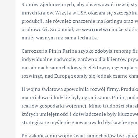
Stanów Zjednoczonych, aby obserwować rozwój sty
innych krajów. Wizyta w USA okazała się szczególn
produkcji, ale również znaczenie marketingu ora
osobowości. Zrozumiał, że
wzornictwo
może stać s
mniej ważnym niż sama technika.
Carrozzeria Pinin Farina szybko zdobyła renomę fi
indywidualne nadwozie, zarówno dla klientów prywat
na salonach samochodowych efektowny egzemplarz r
rozwinąć, nad Europą zebrały się jednak czarne chm
II wojna światowa spowolniła rozwój firmy. Produ
materiałowe i ludzkie były ograniczone. Pinin, podo
realiów gospodarki wojennej. Mimo trudności starał
których umiejętności i doświadczenie były kluczow
strategiczne myślenie zaowocowało błyskawicznym
Po zakończeniu wojny świat samochodów był spragn