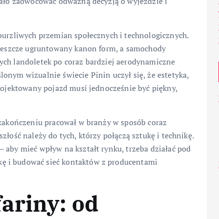
miało zaowocować odważną decyzją o wyjeździe i
burzliwych przemian społecznych i technologicznych.
ł jeszcze ugruntowany kanon form, a samochody
ych landoletek po coraz bardziej aerodynamiczne
onym wizualnie świecie Pinin uczył się, że estetyka,
projektowany pojazd musi jednocześnie być piękny,
j zakończeniu pracował w branży w sposób coraz
złość należy do tych, którzy połączą sztukę i technikę.
 aby mieć wpływ na kształt rynku, trzeba działać pod
ę i budować sieć kontaktów z producentami
ariny: od