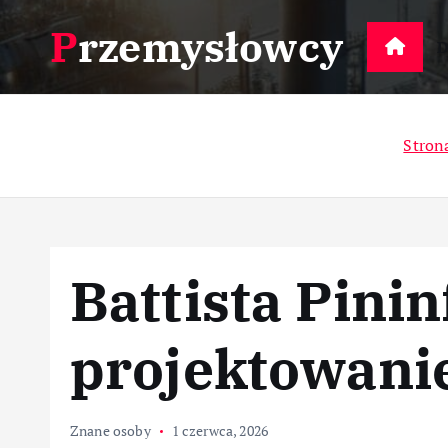
S
Przemysłowcy
k
D
i
p
t
Stron
o
c
o
n
t
Battista Pinin
e
n
t
projektowan
Znane osoby
1 czerwca, 2026