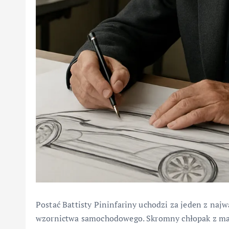
Postać Battisty Pininfariny uchodzi za jeden z na
wzornictwa samochodowego. Skromny chłopak z małe