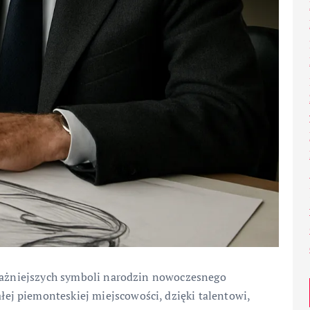
jważniejszych symboli narodzin nowoczesnego
j piemonteskiej miejscowości, dzięki talentowi,