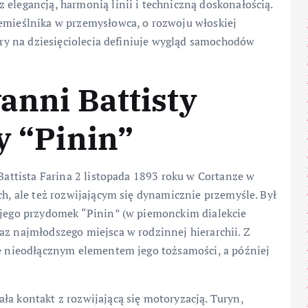
 elegancją, harmonią linii i techniczną doskonałością.
zemieślnika w przemysłowca, o rozwoju włoskiej
tóry na dziesięciolecia definiuje wygląd samochodów
anni Battisty
y “Pinin”
attista Farina 2 listopada 1893 roku w Cortanze w
ch, ale też rozwijającym się dynamicznie przemyśle. Był
a jego przydomek “Pinin” (w piemonckim dialekcie
az najmłodszego miejsca w rodzinnej hierarchii. Z
ię nieodłącznym elementem jego tożsamości, a później
ła kontakt z rozwijającą się motoryzacją. Turyn,