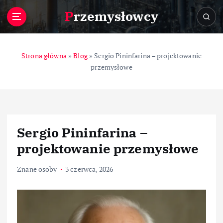
S
Przemysłowcy
k
i
p
t
Strona główna
»
Blog
»
Sergio Pininfarina – projektowanie
o
przemysłowe
c
o
n
t
e
Sergio Pininfarina –
n
t
projektowanie przemysłowe
Znane osoby
3 czerwca, 2026