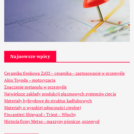
Najnowsze wpisy
Ceramika tlenkowa ZrO2 – ceramika – zastosowanie w przemyśle
Akio Toyoda – motoryzacja
Znaczenie metanolu w przemyśle
Największe zakłady produkcji plazmowych systemów cięcia
Materiały hybrydowe do struktur kadłubowych
Materiały o wysokiej odporności cieplnej
Fincantieri Shipyard – Triest – Włochy
Historia firmy Metso – maszyny górnicze, przemysł