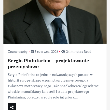
Znane osoby
3 czerwca, 2026
24 minutes Read
Sergio Pininfarina – projektowanie
przemysłowe
Sergio Pininfarina to jedna z najważniejszych postaci w
historii europejskiego wzornictwa przemysłowego, a
zwłaszcza motoryzacyjnego. Jako spadkobierca legendarnej
włoskiej manufaktury karoserii i studia projektowego
Pininfarina, połączył w sobie rolę inżyniera,…