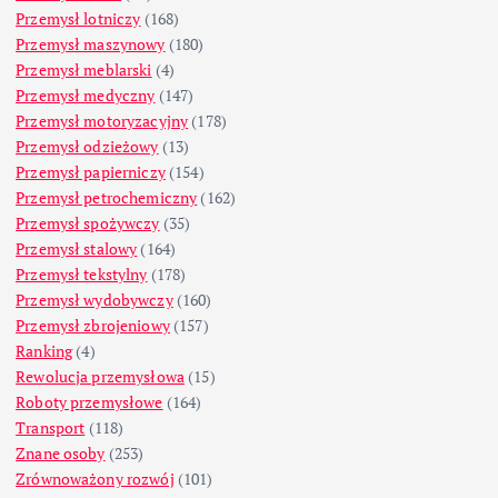
Przemysł lotniczy
(168)
Przemysł maszynowy
(180)
Przemysł meblarski
(4)
Przemysł medyczny
(147)
Przemysł motoryzacyjny
(178)
Przemysł odzieżowy
(13)
Przemysł papierniczy
(154)
Przemysł petrochemiczny
(162)
Przemysł spożywczy
(35)
Przemysł stalowy
(164)
Przemysł tekstylny
(178)
Przemysł wydobywczy
(160)
Przemysł zbrojeniowy
(157)
Ranking
(4)
Rewolucja przemysłowa
(15)
Roboty przemysłowe
(164)
Transport
(118)
Znane osoby
(253)
Zrównoważony rozwój
(101)