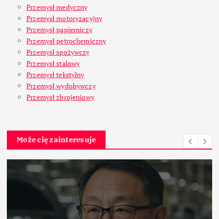
Przemysł medyczny
Przemysł motoryzacyjny
Przemysł papierniczy
Przemysł petrochemiczny
Przemysł spożywczy
Przemysł stalowy
Przemysł tekstylny
Przemysł wydobywczy
Przemysł zbrojeniowy
Może cię zainteresuje