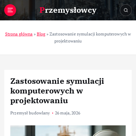
S
Przemysłowcy
k
i
p
t
Strona główna
»
Blog
»
Zastosowanie symulacji komputerowych w
o
projektowaniu
c
o
n
t
e
Zastosowanie symulacji
n
t
komputerowych w
projektowaniu
Przemysł budowlany
26 maja, 2026