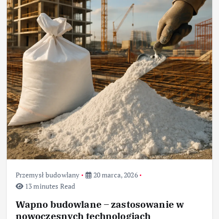
Przemysł budowlany
20 marca, 2026
13 minutes Read
Wapno budowlane – zastosowanie w
nowoczesnych technologiach