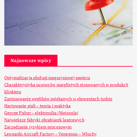
Najnowsze wpisy
Optymalizacja obsługi magazynowej papieru
Charakterystyka surowców marglistych stosowanych w produkcji
klinkieru
Zastosowanie węglików spiekanych w elementach turbin
Hartowanie stali – teoria i praktyka
George Fisher – elektronika (Motorola)
Największe fabryki obrabiarek laserowych
Zarządzanie ryzykiem procesowym
Leonardo Aircraft Factory – Venegono – Włochy