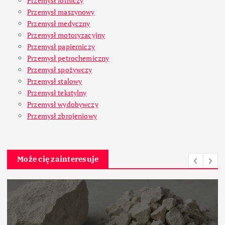
Przemysł lotniczy
Przemysł maszynowy
Przemysł medyczny
Przemysł motoryzacyjny
Przemysł papierniczy
Przemysł petrochemiczny
Przemysł spożywczy
Przemysł stalowy
Przemysł tekstylny
Przemysł wydobywczy
Przemysł zbrojeniowy
Może cię zainteresuje