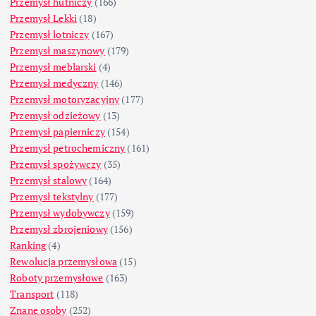
Przemysł hutniczy
(166)
Przemysł Lekki
(18)
Przemysł lotniczy
(167)
Przemysł maszynowy
(179)
Przemysł meblarski
(4)
Przemysł medyczny
(146)
Przemysł motoryzacyjny
(177)
Przemysł odzieżowy
(13)
Przemysł papierniczy
(154)
Przemysł petrochemiczny
(161)
Przemysł spożywczy
(35)
Przemysł stalowy
(164)
Przemysł tekstylny
(177)
Przemysł wydobywczy
(159)
Przemysł zbrojeniowy
(156)
Ranking
(4)
Rewolucja przemysłowa
(15)
Roboty przemysłowe
(163)
Transport
(118)
Znane osoby
(252)