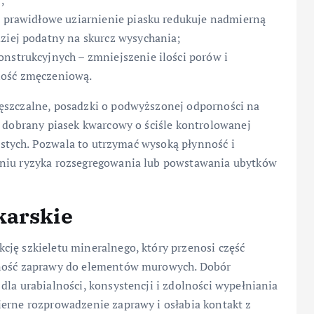
;
 – prawidłowe uziarnienie piasku redukuje nadmierną
dziej podatny na skurcz wysychania;
onstrukcyjnych – zmniejszenie ilości porów i
ność zmęczeniową.
gęszczalne, posadzki o podwyższonej odporności na
e dobrany piasek kwarcowy o ściśle kontrolowanej
ilastych. Pozwala to utrzymać wysoką płynność i
eniu ryzyka rozsegregowania lub powstawania ubytków
karskie
cję szkieletu mineralnego, który przenosi część
pność zaprawy do elementów murowych. Dobór
dla urabialności, konsystencji i zdolności wypełniania
ierne rozprowadzenie zaprawy i osłabia kontakt z