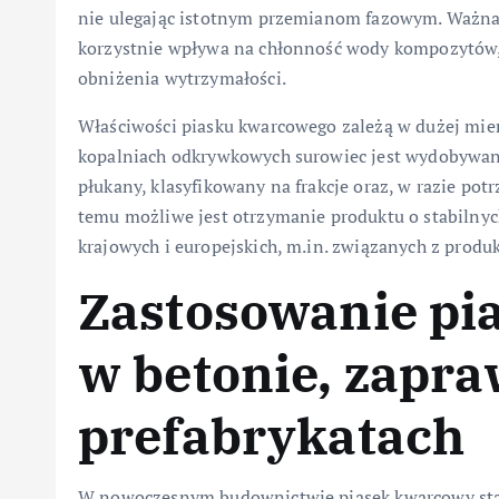
nie ulegając istotnym przemianom fazowym. Ważna 
korzystnie wpływa na chłonność wody kompozytów, 
obniżenia wytrzymałości.
Właściwości piasku kwarcowego zależą w dużej mie
kopalniach odkrywkowych surowiec jest wydobywany
płukany, klasyfikowany na frakcje oraz, w razie po
temu możliwe jest otrzymanie produktu o stabilny
krajowych i europejskich, m.in. związanych z prod
Zastosowanie pi
w betonie, zapra
prefabrykatach
W nowoczesnym budownictwie piasek kwarcowy sta