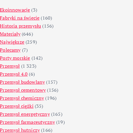
Ekoinnowacje
(3)
Fabryki na świecie
(160)
Historia przemysłu
(156)
Materiały
(646)
Największe
(259)
Polecamy
(7)
Porty morskie
(142)
Przemysł
(1 323)
Przemysł 4.0
(6)
Przemysł budowlany
(157)
Przemysł cementowy
(156)
Przemysł chemiczny
(196)
Przemysł ciężki
(35)
Przemysł energetyczny
(165)
Przemysł farmaceutyczny
(19)
Przemysł hutniczy
(166)