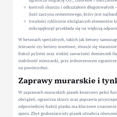
ogranicza migrację CO₂, chlorków i siarczanów
kontroli skurczu i odkształceń długotrwałych
ilość zaczynu cementowego, który jest najbar
trwałości cyklicznie obciążanych elementów k
mikropęknięć przekłada się na większą odpor
W betonach specjalnych, takich jak betony samoza
ścieranie czy betony mostowe, stosuje się staranni
frakcji pylistej oraz niskiej zawartości domieszek 
stabilność mieszanki, przy jednoczesnym ogranicz
na powierzchni.
Zaprawy murarskie i tyn
W zaprawach murarskich piasek kwarcowy pełni funk
obciążeń, ogranicza skurcz oraz poprawia przycze
odpowiedniej frakcji piasku ma kluczowe znaczenie 
spoin. Zbyt gruboziarnisty piasek utrudnia równom