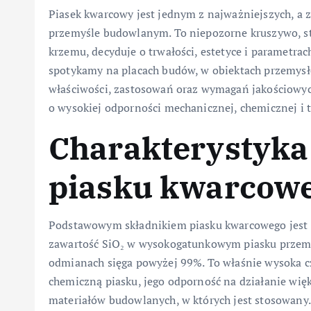
Piasek kwarcowy jest jednym z najważniejszych, a
przemyśle budowlanym. To niepozorne kruszywo, s
krzemu, decyduje o trwałości, estetyce i parametra
spotykamy na placach budów, w obiektach przemysło
właściwości, zastosowań oraz wymagań jakościowyc
o wysokiej odporności mechanicznej, chemicznej i 
Charakterystyka 
piasku kwarcow
Podstawowym składnikiem piasku kwarcowego jest
zawartość SiO₂ w wysokogatunkowym piasku przemy
odmianach sięga powyżej 99%. To właśnie wysoka c
chemiczną piasku, jego odporność na działanie więk
materiałów budowlanych, w których jest stosowany.