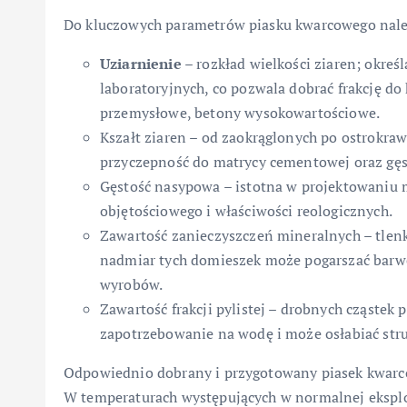
Do kluczowych parametrów piasku kwarcowego nale
Uziarnienie
– rozkład wielkości ziaren; określ
laboratoryjnych, co pozwala dobrać frakcję do 
przemysłowe, betony wysokowartościowe.
Kszałt ziaren – od zaokrąglonych po ostrokraw
przyczepność do matrycy cementowej oraz gę
Gęstość nasypowa – istotna w projektowaniu 
objętościowego i właściwości reologicznych.
Zawartość zanieczyszczeń mineralnych – tlenk
nadmiar tych domieszek może pogarszać barw
wyrobów.
Zawartość frakcji pylistej – drobnych cząstek
zapotrzebowanie na wodę i może osłabiać str
Odpowiednio dobrany i przygotowany piasek kwarco
W temperaturach występujących w normalnej eksplo