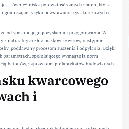
jest również niska porowatość samych ziaren, która
ograniczając ryzyko powstawania rys skurczowych i
rze od sposobu jego pozyskania i przygotowania. W
 z naturalnych złóż piasków i żwirów, następnie
trzeby, poddawany procesom suszenia i odpylania. Dzięki
ch parametrach, spełniającego wymagania norm
ukcją betonów, zapraw oraz prefabrykatów budowlanych.
asku kwarcowego
wach i
nowi niezbędny składnik betonów konstrukcyjnych,