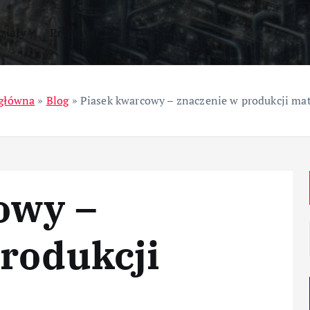
ziały
Przemysł
 główna
»
Blog
»
Piasek kwarcowy – znaczenie w produkcji ma
owy –
rodukcji