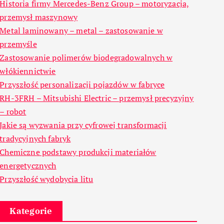
Historia firmy Mercedes-Benz Group – motoryzacja,
przemysł maszynowy
Metal laminowany – metal – zastosowanie w
przemyśle
Zastosowanie polimerów biodegradowalnych w
włókiennictwie
Przyszłość personalizacji pojazdów w fabryce
RH-3FRH – Mitsubishi Electric – przemysł precyzyjny
– robot
Jakie są wyzwania przy cyfrowej transformacji
tradycyjnych fabryk
Chemiczne podstawy produkcji materiałów
energetycznych
Przyszłość wydobycia litu
Kategorie