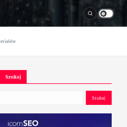
teriałów
Szukaj
Szukaj