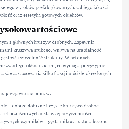
 szeregu wyrobów prefabrykowanych. Od jego jakości
wałość oraz estetyka gotowych obiektów.
wysokowartościowe
nym z głównych kruszyw drobnych. Zapewnia
rnami kruszywa grubego, wpływa na urabialność
ęstość i szczelność struktury. W betonach
ie zwartego układu ziaren, co wymaga precyzyjnie
także zastosowania kilku frakcji w ściśle określonych
u przejawia się m.in. w:
anie – dobrze dobrane i czyste kruszywo drobne
tref przejściowych o słabszej przyczepności;
resywnych czynników – gęsta mikrostruktura betonu