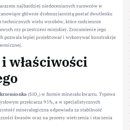
 zarazem najbardziej niedocenianych surowców w
tanowiące głównie drobnoziarnistą postać dwutlenku
ch technicznych wielu wyrobów, które codziennie
wych czy przestrzeni miejskiej. Zrozumienie jego
h pozwala lepiej projektować i wykonywać konstrukcje
termicznej.
i właściwości
ego
krzemionka
(SiO₂) w formie minerału kwarcu. Typowa
słowym przekracza 95%, a w specjalistycznych
zystość mineralogiczna odpowiada za stabilność
szości kwasów oraz na procesy wietrzenia i starzenia