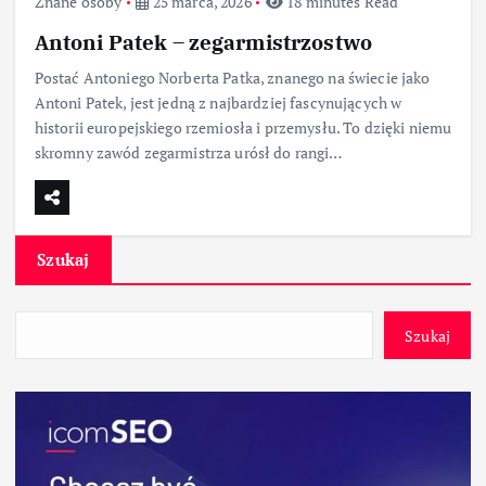
Znane osoby
25 marca, 2026
18 minutes Read
Antoni Patek – zegarmistrzostwo
Postać Antoniego Norberta Patka, znanego na świecie jako
Antoni Patek, jest jedną z najbardziej fascynujących w
historii europejskiego rzemiosła i przemysłu. To dzięki niemu
skromny zawód zegarmistrza urósł do rangi…
Szukaj
Szukaj