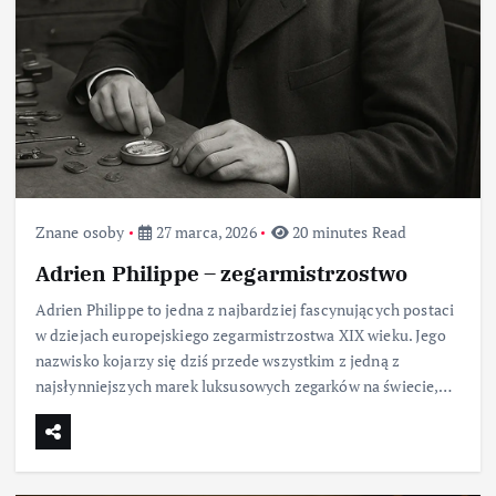
Znane osoby
27 marca, 2026
20 minutes Read
Adrien Philippe – zegarmistrzostwo
Adrien Philippe to jedna z najbardziej fascynujących postaci
w dziejach europejskiego zegarmistrzostwa XIX wieku. Jego
nazwisko kojarzy się dziś przede wszystkim z jedną z
najsłynniejszych marek luksusowych zegarków na świecie,…