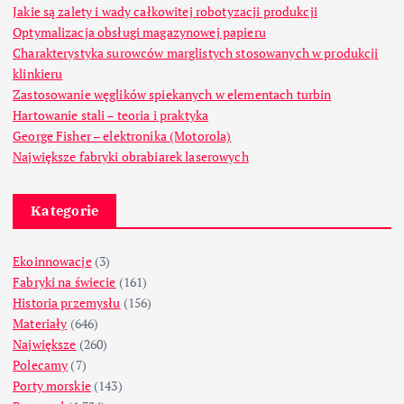
Jakie są zalety i wady całkowitej robotyzacji produkcji
Optymalizacja obsługi magazynowej papieru
Charakterystyka surowców marglistych stosowanych w produkcji
klinkieru
Zastosowanie węglików spiekanych w elementach turbin
Hartowanie stali – teoria i praktyka
George Fisher – elektronika (Motorola)
Największe fabryki obrabiarek laserowych
Kategorie
Ekoinnowacje
(3)
Fabryki na świecie
(161)
Historia przemysłu
(156)
Materiały
(646)
Największe
(260)
Polecamy
(7)
Porty morskie
(143)