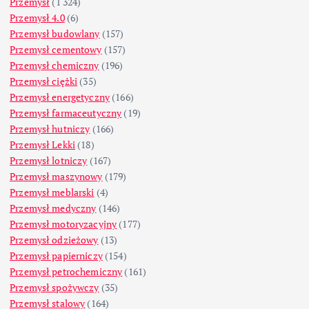
Przemysł
(1 324)
Przemysł 4.0
(6)
Przemysł budowlany
(157)
Przemysł cementowy
(157)
Przemysł chemiczny
(196)
Przemysł ciężki
(35)
Przemysł energetyczny
(166)
Przemysł farmaceutyczny
(19)
Przemysł hutniczy
(166)
Przemysł Lekki
(18)
Przemysł lotniczy
(167)
Przemysł maszynowy
(179)
Przemysł meblarski
(4)
Przemysł medyczny
(146)
Przemysł motoryzacyjny
(177)
Przemysł odzieżowy
(13)
Przemysł papierniczy
(154)
Przemysł petrochemiczny
(161)
Przemysł spożywczy
(35)
Przemysł stalowy
(164)