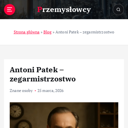
S
Przemysłowcy
k
i
p
t
Strona główna
»
Blog
»
Antoni Patek – zegarmistrzostwo
o
c
o
n
t
Antoni Patek –
e
n
zegarmistrzostwo
t
Znane osoby
25 marca, 2026