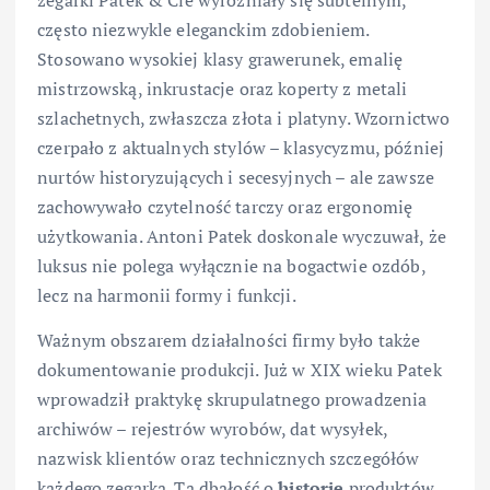
zegarki Patek & Cie wyróżniały się subtelnym,
często niezwykle eleganckim zdobieniem.
Stosowano wysokiej klasy grawerunek, emalię
mistrzowską, inkrustacje oraz koperty z metali
szlachetnych, zwłaszcza złota i platyny. Wzornictwo
czerpało z aktualnych stylów – klasycyzmu, później
nurtów historyzujących i secesyjnych – ale zawsze
zachowywało czytelność tarczy oraz ergonomię
użytkowania. Antoni Patek doskonale wyczuwał, że
luksus nie polega wyłącznie na bogactwie ozdób,
lecz na harmonii formy i funkcji.
Ważnym obszarem działalności firmy było także
dokumentowanie produkcji. Już w XIX wieku Patek
wprowadził praktykę skrupulatnego prowadzenia
archiwów – rejestrów wyrobów, dat wysyłek,
nazwisk klientów oraz technicznych szczegółów
każdego zegarka. Ta dbałość o
historię
produktów