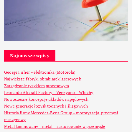
Najnowsze wpisy
George Fisher – elektronika (Motorola)
Największe fabryki obrabiarek laserowych
Zarządzanie ryzykiem procesowym
Leonardo Aircraft Factory – Venegono – Włochy
Nowoczesne koncepcje układów napędowych
Nowe generacje łożysk tocznych i ślizgowych
Historia firmy Mercedes-Benz Group – motoryzacja, przemysł
maszynowy
Metal laminowany – metal – zastosowanie w przemyśle