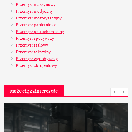
Przemysł maszynowy
Przemysł medyczny
Przemysł motoryzacyjny
Przemysł papierniczy
Przemysł petrochemiczny
Przemysł spożywczy
Przemysł stalowy
Przemysł tekstylny
Przemysł wydobywczy
Przemysł zbrojeniowy
Może cię zainteresuje