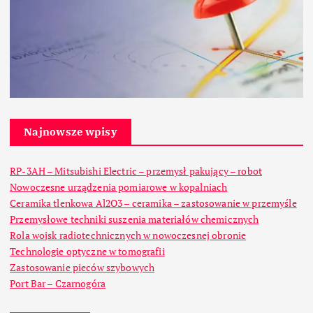
Najnowsze wpisy
RP-3AH – Mitsubishi Electric – przemysł pakujący – robot
Nowoczesne urządzenia pomiarowe w kopalniach
Ceramika tlenkowa Al2O3 – ceramika – zastosowanie w przemyśle
Przemysłowe techniki suszenia materiałów chemicznych
Rola wojsk radiotechnicznych w nowoczesnej obronie
Technologie optyczne w tomografii
Zastosowanie pieców szybowych
Port Bar – Czarnogóra