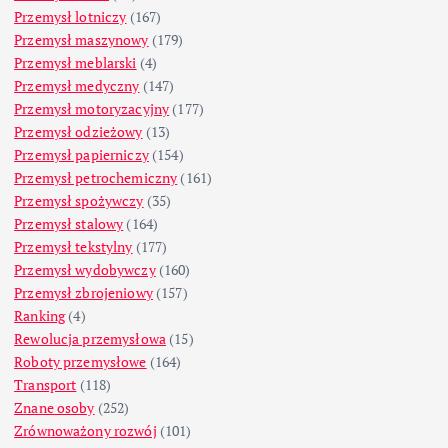
Przemysł lotniczy
(167)
Przemysł maszynowy
(179)
Przemysł meblarski
(4)
Przemysł medyczny
(147)
Przemysł motoryzacyjny
(177)
Przemysł odzieżowy
(13)
Przemysł papierniczy
(154)
Przemysł petrochemiczny
(161)
Przemysł spożywczy
(35)
Przemysł stalowy
(164)
Przemysł tekstylny
(177)
Przemysł wydobywczy
(160)
Przemysł zbrojeniowy
(157)
Ranking
(4)
Rewolucja przemysłowa
(15)
Roboty przemysłowe
(164)
Transport
(118)
Znane osoby
(252)
Zrównoważony rozwój
(101)