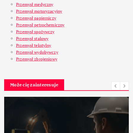
Przemysł medyczny
Przemysł motoryzacyjny
Przemysł papierniczy
Przemysł petrochemiczny
Przemysł spożywczy
Przemysł stalowy
Przemysł tekstylny
Przemysł wydobywczy
Przemysł zbrojeniowy
Może cię zainteresuje