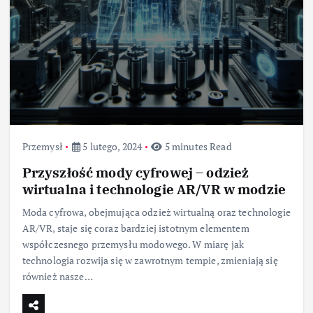
Przemysł
5 lutego, 2024
5 minutes Read
Przyszłość mody cyfrowej – odzież
wirtualna i technologie AR/VR w modzie
Moda cyfrowa, obejmująca odzież wirtualną oraz technologie
AR/VR, staje się coraz bardziej istotnym elementem
współczesnego przemysłu modowego. W miarę jak
technologia rozwija się w zawrotnym tempie, zmieniają się
również nasze…