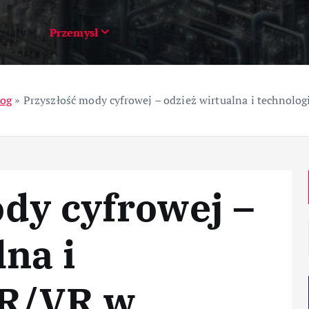
ziały
Przemysł
log
»
Przyszłość mody cyfrowej – odzież wirtualna i technolo
dy cyfrowej –
lna i
AR/VR w