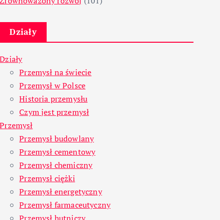
Zrównoważony rozwój
(101)
Działy
Działy
Przemysł na świecie
Przemysł w Polsce
Historia przemysłu
Czym jest przemysł
Przemysł
Przemysł budowlany
Przemysł cementowy
Przemysł chemiczny
Przemysł ciężki
Przemysł energetyczny
Przemysł farmaceutyczny
Przemysł hutniczy