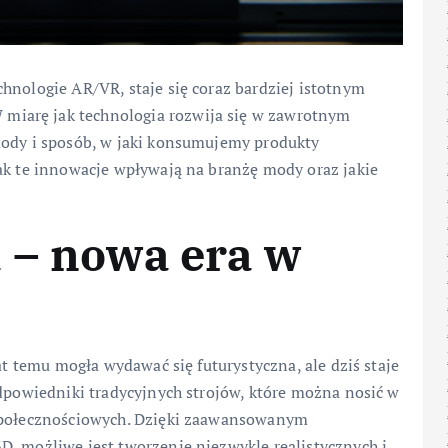
hnologie AR/VR, staje się coraz bardziej istotnym
iarę jak technologia rozwija się w zawrotnym
mody i sposób, w jaki konsumujemy produkty
ak te innowacje wpływają na branżę mody oraz jakie
 – nowa era w
at temu mogła wydawać się futurystyczna, ale dziś staje
odpowiedniki tradycyjnych strojów, które można nosić w
 społecznościowych. Dzięki zaawansowanym
D, możliwe jest tworzenie niezwykle realistycznych i