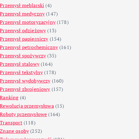
Przemysł meblarski
(4)
Przemysł medyczny
(147)
Przemysł motoryzacyjny
(178)
Przemysł odzieżowy
(13)
Przemysł papierniczy
(154)
Przemysł petrochemiczny
(161)
Przemysł spożywczy
(35)
Przemysł stalowy
(164)
Przemysł tekstylny
(178)
Przemysł wydobywczy
(160)
Przemysł zbrojeniowy
(157)
Ranking
(4)
Rewolucja przemysłowa
(15)
Roboty przemysłowe
(164)
Transport
(118)
Znane osoby
(252)