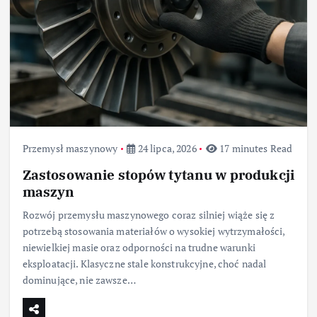
Przemysł maszynowy
24 lipca, 2026
17 minutes Read
Zastosowanie stopów tytanu w produkcji
maszyn
Rozwój przemysłu maszynowego coraz silniej wiąże się z
potrzebą stosowania materiałów o wysokiej wytrzymałości,
niewielkiej masie oraz odporności na trudne warunki
eksploatacji. Klasyczne stale konstrukcyjne, choć nadal
dominujące, nie zawsze…