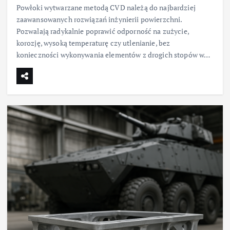
Powłoki wytwarzane metodą CVD należą do najbardziej
zaawansowanych rozwiązań inżynierii powierzchni.
Pozwalają radykalnie poprawić odporność na zużycie,
korozję, wysoką temperaturę czy utlenianie, bez
konieczności wykonywania elementów z drogich stopów w…