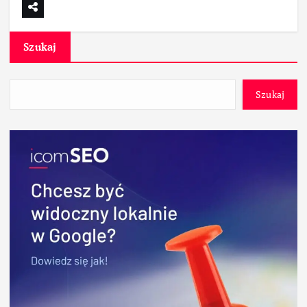
Szukaj
Szukaj