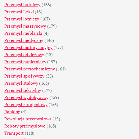
Przemysł hutniczy
(166)
Przemysł Lekki
(18)
Przemysł lotniczy
(167)
Przemysł maszynowy
(179)
Przemysł meblarski
(4)
Przemysł medyczny
(146)
Przemysł motoryzacyjny
(177)
Przemysł odzieżowy
(13)
Przemysł papierniczy
(153)
Przemysł petrochemiczny
(161)
Przemysł spożywczy
(35)
Przemysł stalowy
(163)
Przemysł tekstylny
(177)
Przemysł wydobywczy
(159)
Przemysł zbrojeniowy
(156)
Ranking
(4)
Rewolucja przemysłowa
(15)
Roboty przemysłowe
(163)
Transport
(118)