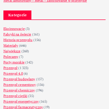
Metal laminowany – metal – zastosowanie w przemyśle
Kategorie
Ekoinnowacje
(3)
Fabryki na świecie
(161)
Historia przemysłu
(156)
Materiały
(646)
Największe
(260)
Polecamy
(7)
Porty morskie
(142)
Przemysł
(1 323)
Przemysł 4.0
(6)
Przemysł budowlany
(157)
Przemysł cementowy
(156)
Przemysł chemiczny
(196)
Przemysł ciężki
(35)
Przemysł energetyczny
(165)
Przemysł farmaceutyczny
(19)