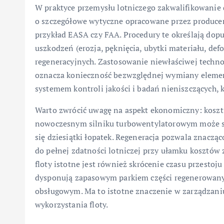
W praktyce przemysłu lotniczego zakwalifikowanie 
o szczegółowe wytyczne opracowane przez producent
przykład EASA czy FAA. Procedury te określają dop
uszkodzeń (erozja, pęknięcia, ubytki materiału, def
regeneracyjnych. Zastosowanie niewłaściwej techno
oznacza konieczność bezwzględnej wymiany elementu
systemem kontroli jakości i badań nieniszczących, 
Warto zwrócić uwagę na aspekt ekonomiczny: koszt 
nowoczesnym silniku turbowentylatorowym może sięg
się dziesiątki łopatek. Regeneracja pozwala znaczą
do pełnej zdatności lotniczej przy ułamku kosztów
floty istotne jest również skrócenie czasu przestoju
dysponują zapasowym parkiem części regenerowany
obsługowym. Ma to istotne znaczenie w zarządzaniu 
wykorzystania floty.