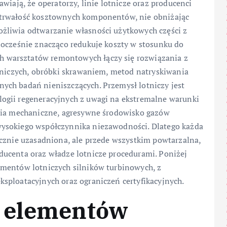
wiają, że operatorzy, linie lotnicze oraz producenci
 trwałość kosztownych komponentów, nie obniżając
żliwia odtwarzanie własności użytkowych części z
nocześnie znacząco redukuje koszty w stosunku do
 warsztatów remontowych łączy się rozwiązania z
alniczych, obróbki skrawaniem, metod natryskiwania
ych badań nieniszczących. Przemysł lotniczy jest
ogii regeneracyjnych z uwagi na ekstremalne warunki
enia mechaniczne, agresywne środowisko gazów
ysokiego współczynnika niezawodności. Dlatego każda
icznie uzasadniona, ale przede wszystkim powtarzalna,
ucenta oraz władze lotnicze procedurami. Poniżej
ementów lotniczych silników turbinowych, z
sploatacyjnych oraz ograniczeń certyfikacyjnych.
a elementów