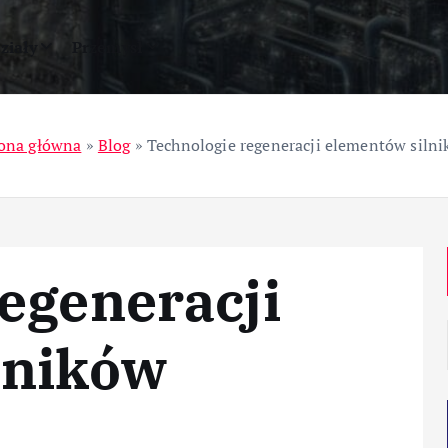
ziały
Przemysł
ona główna
»
Blog
»
Technologie regeneracji elementów siln
egeneracji
lników