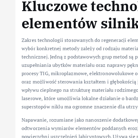
Kluczowe technol
elementów silni
Zakres technologii stosowanych do regeneracji elem
wybór konkretnej metody zależy od rodzaju materi
technicznej. Jedną z podstawowych grup metod są p
uzupełniania ubytków materiału oraz naprawy pękni
procesy TIG, mikroplazmowe, elektronowolukowe or
oraz możliwość sterowania kształtem i głębokością
wpływu cieplnego na strukturę materiału rodzimeg
laserowe, które umożliwia lokalne działanie o bard
superstopów niklu ma ogromne znaczenie dla utrzy
Napawanie, rozumiane jako nanoszenie dodatkoweg
odtworzenia wymiarów elementów poddanych erozji l
powierzchni uszczelnień labiryntowych. Używa się