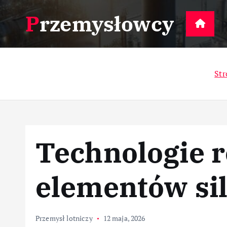
S
Przemysłowcy
k
D
i
p
t
Str
o
c
o
n
t
Technologie r
e
n
t
elementów si
Przemysł lotniczy
12 maja, 2026