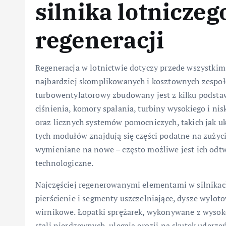
silnika lotnicze
regeneracji
Regeneracja w lotnictwie dotyczy przede wszystkim
najbardziej skomplikowanych i kosztownych zespoł
turbowentylatorowy zbudowany jest z kilku podsta
ciśnienia, komory spalania, turbiny wysokiego i ni
oraz licznych systemów pomocniczych, takich jak u
tych modułów znajdują się części podatne na zużyci
wymieniane na nowe – często możliwe jest ich odt
technologiczne.
Najczęściej regenerowanymi elementami w silnikach 
pierścienie i segmenty uszczelniające, dysze wylot
wirnikowe. Łopatki sprężarek, wykonywane z wysok
stali nierdzewnych, ulegają erozji na skutek uderze