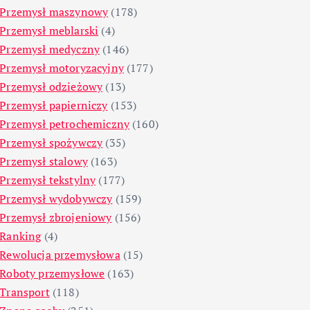
Przemysł maszynowy
(178)
Przemysł meblarski
(4)
Przemysł medyczny
(146)
Przemysł motoryzacyjny
(177)
Przemysł odzieżowy
(13)
Przemysł papierniczy
(153)
Przemysł petrochemiczny
(160)
Przemysł spożywczy
(35)
Przemysł stalowy
(163)
Przemysł tekstylny
(177)
Przemysł wydobywczy
(159)
Przemysł zbrojeniowy
(156)
Ranking
(4)
Rewolucja przemysłowa
(15)
Roboty przemysłowe
(163)
Transport
(118)