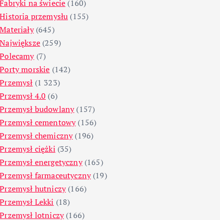
Fabryki na świecie
(160)
Historia przemysłu
(155)
Materiały
(645)
Największe
(259)
Polecamy
(7)
Porty morskie
(142)
Przemysł
(1 323)
Przemysł 4.0
(6)
Przemysł budowlany
(157)
Przemysł cementowy
(156)
Przemysł chemiczny
(196)
Przemysł ciężki
(35)
Przemysł energetyczny
(165)
Przemysł farmaceutyczny
(19)
Przemysł hutniczy
(166)
Przemysł Lekki
(18)
Przemysł lotniczy
(166)