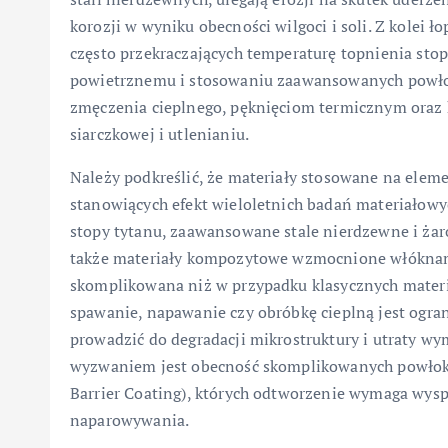
korozji w wyniku obecności wilgoci i soli. Z kolei 
często przekraczających temperaturę topnienia sto
powietrznemu i stosowaniu zaawansowanych powłok
zmęczenia cieplnego, pęknięciom termicznym oraz 
siarczkowej i utlenianiu.
Należy podkreślić, że materiały stosowane na elem
stanowiących efekt wieloletnich badań materiałowyc
stopy tytanu, zaawansowane stale nierdzewne i ża
także materiały kompozytowe wzmocnione włóknami 
skomplikowana niż w przypadku klasycznych mater
spawanie, napawanie czy obróbkę cieplną jest ogr
prowadzić do degradacji mikrostruktury i utraty 
wyzwaniem jest obecność skomplikowanych powłok,
Barrier Coating), których odtworzenie wymaga wysp
naparowywania.