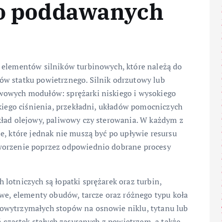
go poddawanych
 elementów silników turbinowych, które należą do
ów statku powietrznego. Silnik odrzutowy lub
wowych modułów: sprężarki niskiego i wysokiego
skiego ciśnienia, przekładni, układów pomocniczych
kład olejowy, paliwowy czy sterowania. W każdym z
e, które jednak nie muszą być po upływie resursu
worzenie poprzez odpowiednio dobrane procesy
lotniczych są łopatki sprężarek oraz turbin,
owe, elementy obudów, tarcze oraz różnego typu koła
owytrzymałych stopów na osnowie niklu, tytanu lub
ń cząstek stałych zasysanych z powietrzem, a także