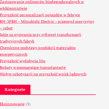
Zastosowanie polimerów biodegradowalnych w
włókiennictwie
Przyszłość personalizacji pojazdów w fabryce
RH-3FRH – Mitsubishi Electric – przemysł precyzyjny
– robot
Jakie są wyzwania przy cyfrowej transformacji
tradycyjnych fabryk
Chemiczne podstawy produkcji materiałów
energetycznych
Przyszłość wydobycia litu
Roboty wspomagające transplantacje
Wpływ robotyzacji na przyszłość wojsk lądowych
Kategorie
Ekoinnowacje
(3)