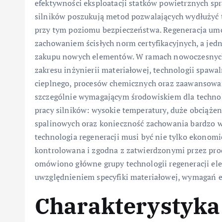
efektywności eksploatacji statków powietrznych spra
silników poszukują metod pozwalających wydłużyć
przy tym poziomu bezpieczeństwa. Regeneracja umo
zachowaniem ścisłych norm certyfikacyjnych, a jed
zakupu nowych elementów. W ramach nowoczesnych
zakresu inżynierii materiałowej, technologii spaw
cieplnego, procesów chemicznych oraz zaawansowan
szczególnie wymagającym środowiskiem dla technol
pracy silników: wysokie temperatury, duże obciąż
spalinowych oraz konieczność zachowania bardzo w
technologia regeneracji musi być nie tylko ekonom
kontrolowana i zgodna z zatwierdzonymi przez prod
omówiono główne grupy technologii regeneracji el
uwzględnieniem specyfiki materiałowej, wymagań ek
Charakterystyk