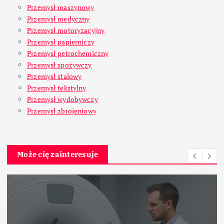
Przemysł maszynowy
Przemysł medyczny
Przemysł motoryzacyjny
Przemysł papierniczy
Przemysł petrochemiczny
Przemysł spożywczy
Przemysł stalowy
Przemysł tekstylny
Przemysł wydobywczy
Przemysł zbrojeniowy
Może cię zainteresuje