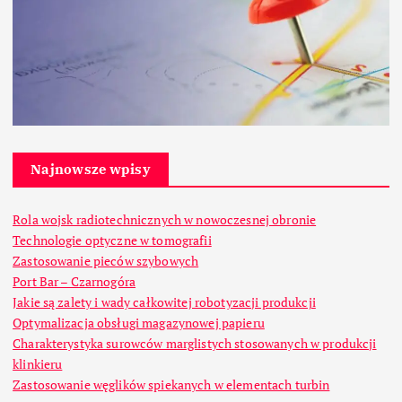
Najnowsze wpisy
Rola wojsk radiotechnicznych w nowoczesnej obronie
Technologie optyczne w tomografii
Zastosowanie pieców szybowych
Port Bar – Czarnogóra
Jakie są zalety i wady całkowitej robotyzacji produkcji
Optymalizacja obsługi magazynowej papieru
Charakterystyka surowców marglistych stosowanych w produkcji
klinkieru
Zastosowanie węglików spiekanych w elementach turbin