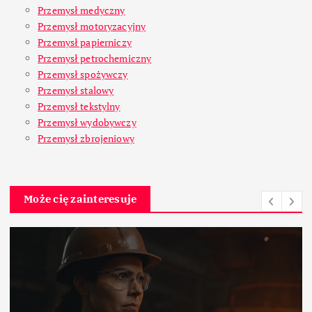
Przemysł medyczny
Przemysł motoryzacyjny
Przemysł papierniczy
Przemysł petrochemiczny
Przemysł spożywczy
Przemysł stalowy
Przemysł tekstylny
Przemysł wydobywczy
Przemysł zbrojeniowy
Może cię zainteresuje