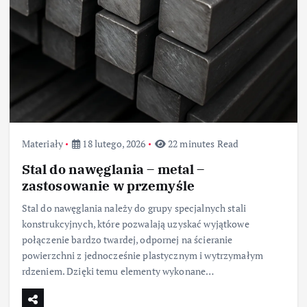
Materiały
18 lutego, 2026
22 minutes Read
Stal do nawęglania – metal –
zastosowanie w przemyśle
Stal do nawęglania należy do grupy specjalnych stali
konstrukcyjnych, które pozwalają uzyskać wyjątkowe
połączenie bardzo twardej, odpornej na ścieranie
powierzchni z jednocześnie plastycznym i wytrzymałym
rdzeniem. Dzięki temu elementy wykonane…