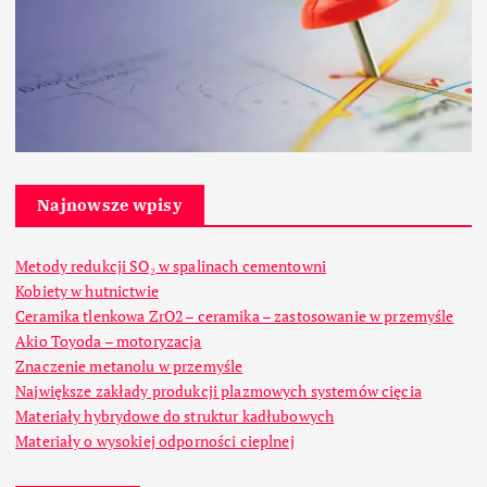
Najnowsze wpisy
Metody redukcji SO₂ w spalinach cementowni
Kobiety w hutnictwie
Ceramika tlenkowa ZrO2 – ceramika – zastosowanie w przemyśle
Akio Toyoda – motoryzacja
Znaczenie metanolu w przemyśle
Największe zakłady produkcji plazmowych systemów cięcia
Materiały hybrydowe do struktur kadłubowych
Materiały o wysokiej odporności cieplnej