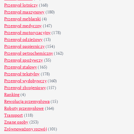
Przemysł lotniczy
(168)
Przemysł maszynowy
(180)
Przemysł meblarski
(4)
Przemysł medyczny
(147)
Przemysł motoryzacyjny
(178)
Przemysł odzieżowy
(13)
Przemysł papierniczy
(154)
Przemysł petrochemiczny
(162)
Przemysł spożywczy
(35)
Przemysł stalowy
(165)
Przemysł tekstylny
(178)
Przemysł wydobywczy
(160)
Przemysł zbrojeniowy
(157)
Ranking
(4)
Rewolucja przemysłowa
(15)
Roboty przemysłowe
(164)
Transport
(118)
Znane osoby
(253)
Zrównoważony rozwój
(101)