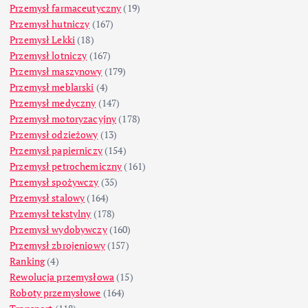
Przemysł farmaceutyczny
(19)
Przemysł hutniczy
(167)
Przemysł Lekki
(18)
Przemysł lotniczy
(167)
Przemysł maszynowy
(179)
Przemysł meblarski
(4)
Przemysł medyczny
(147)
Przemysł motoryzacyjny
(178)
Przemysł odzieżowy
(13)
Przemysł papierniczy
(154)
Przemysł petrochemiczny
(161)
Przemysł spożywczy
(35)
Przemysł stalowy
(164)
Przemysł tekstylny
(178)
Przemysł wydobywczy
(160)
Przemysł zbrojeniowy
(157)
Ranking
(4)
Rewolucja przemysłowa
(15)
Roboty przemysłowe
(164)