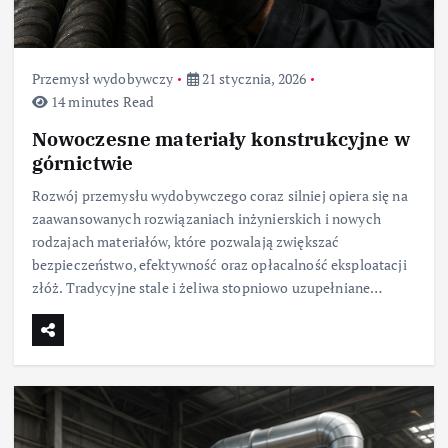
Przemysł wydobywczy
21 stycznia, 2026
14 minutes Read
Nowoczesne materiały konstrukcyjne w
górnictwie
Rozwój przemysłu wydobywczego coraz silniej opiera się na
zaawansowanych rozwiązaniach inżynierskich i nowych
rodzajach materiałów, które pozwalają zwiększać
bezpieczeństwo, efektywność oraz opłacalność eksploatacji
złóż. Tradycyjne stale i żeliwa stopniowo uzupełniane…