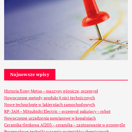
Najnowsze wpisy
Historia firmy Metso – maszyny górnicze, przemysł
Nowoczesne metody produkcji nici technicznych
Nowe technologie w lakierniach samochodowych
RP-3AH – Mitsubishi Electric – przemysł pakujący – robot
Nowoczesne urządzenia pomiarowe w kopalniach
Ceramika tlenkowa Al2O3 – ceramika – zastosowanie w przemyśle
Przemysłowe techniki suszenia materiałów chemicznych