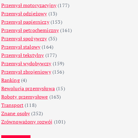
Przemysł motoryzacyjny
(177)
Przemysł odzieżowy
(13)
Przemysł papierniczy
(153)
Przemysł petrochemiczny
(161)
Przemysł spożywczy
(35)
Przemysł stalowy
(164)
Przemysł tekstylny
(177)
Przemysł wydobywczy
(159)
Przemysł zbrojeniowy
(156)
Ranking
(4)
Rewolucja przemysłowa
(15)
Roboty przemysłowe
(163)
Transport
(118)
Znane osoby
(252)
Zrównoważony rozwój
(101)