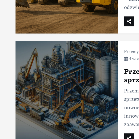
odzwi
Przemy
4 wrz
Prz
sprz
Przem
sprzęt
nowocz
innowa
zaawa