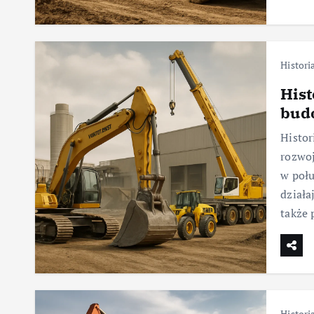
Histori
Hist
budo
Histor
rozwoj
w poł
działa
także 
Histori