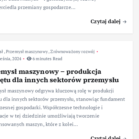
erciedla przemiany gospodarcze…
Czytaj dalej
sł
,
Przemysł maszynowy
,
Zrównoważony rozwój
eśnia, 2024
6 minutes Read
emysł maszynowy – produkcja
ętu dla innych sektorów przemysłu
ysł maszynowy odgrywa kluczową rolę w produkcji
u dla innych sektorów przemysłu, stanowiąc fundament
esnej gospodarki. Współczesne technologie i
cje w tej dziedzinie umożliwiają tworzenie
nsowanych maszyn, które z kolei…
Czytaj dalej