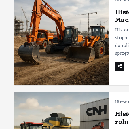
Hist
Mac
Histor
stopni
do rol
sprzęt
Histori
Hist
roln