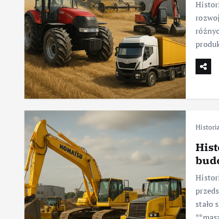
Histor
rozwoj
różnyc
produk
Histori
Hist
bud
Histor
przeds
stało 
**masz