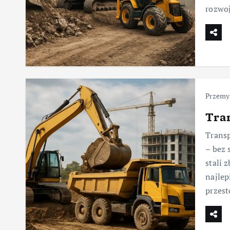
rozwoj
Przemy
Tran
Transp
– bez 
stali 
najlep
przest