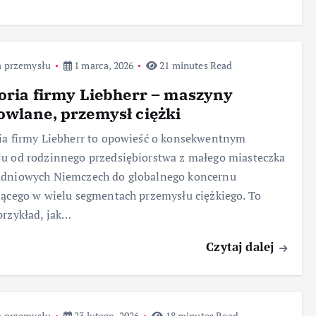
a przemysłu
1 marca, 2026
21 minutes Read
oria firmy Liebherr – maszyny
wlane, przemysł ciężki
ia firmy Liebherr to opowieść o konsekwentnym
u od rodzinnego przedsiębiorstwa z małego miasteczka
udniowych Niemczech do globalnego koncernu
jącego w wielu segmentach przemysłu ciężkiego. To
przykład, jak…
Czytaj dalej
a przemysłu
23 lutego, 2026
18 minutes Read