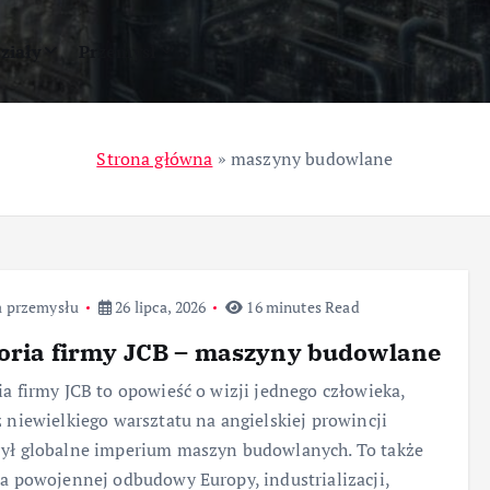
ziały
Przemysł
Strona główna
»
maszyny budowlane
a przemysłu
26 lipca, 2026
16 minutes Read
oria firmy JCB – maszyny budowlane
ia firmy JCB to opowieść o wizji jednego człowieka,
z niewielkiego warsztatu na angielskiej prowincji
ył globalne imperium maszyn budowlanych. To także
ia powojennej odbudowy Europy, industrializacji,