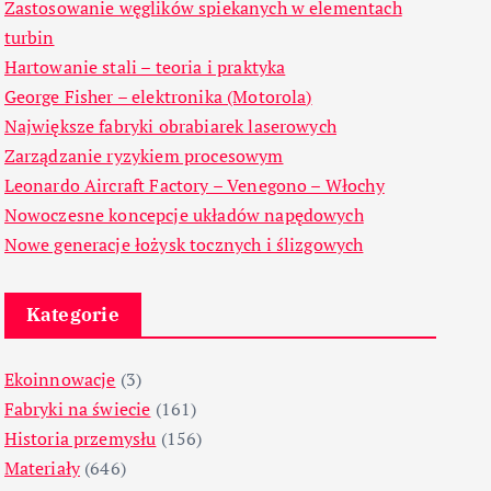
Zastosowanie węglików spiekanych w elementach
turbin
Hartowanie stali – teoria i praktyka
George Fisher – elektronika (Motorola)
Największe fabryki obrabiarek laserowych
Zarządzanie ryzykiem procesowym
Leonardo Aircraft Factory – Venegono – Włochy
Nowoczesne koncepcje układów napędowych
Nowe generacje łożysk tocznych i ślizgowych
Kategorie
Ekoinnowacje
(3)
Fabryki na świecie
(161)
Historia przemysłu
(156)
Materiały
(646)