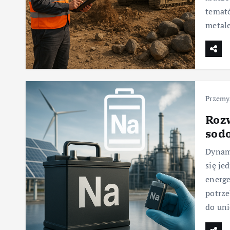
temató
metale
Przemy
Roz
sod
Dynami
się je
energe
potrze
do uni