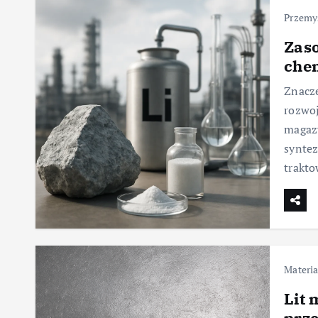
Przemy
Zaso
che
Znacze
rozwoj
magazy
syntez
trakt
Materia
Lit 
prz