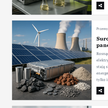
Przemy
Suro
pane
Rosnąc
elektr
stają
energe
tylko 