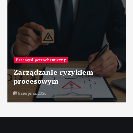
Fabryki na świecie
Leonardo Aircraft Factory –
Venegono – Włochy
6 sierpnia, 2026