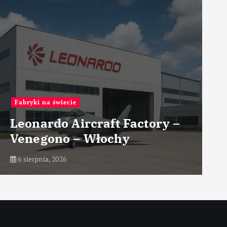
Przemysł lotniczy
Nowoczesne koncepcje
układów napędowych
6 sierpnia, 2026