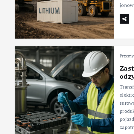
jonow
Przemy
Zas
odzy
Trans
elektr
surowc
produk
pojaz
zapot