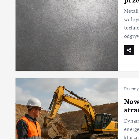
Metali
wolnym
techno
odgryw
Przemy
Now
stra
Dynami
energe
kluczo