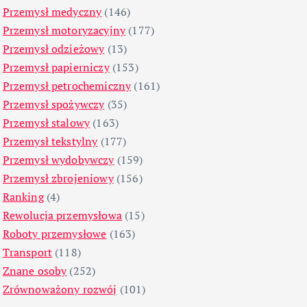
Przemysł medyczny
(146)
Przemysł motoryzacyjny
(177)
Przemysł odzieżowy
(13)
Przemysł papierniczy
(153)
Przemysł petrochemiczny
(161)
Przemysł spożywczy
(35)
Przemysł stalowy
(163)
Przemysł tekstylny
(177)
Przemysł wydobywczy
(159)
Przemysł zbrojeniowy
(156)
Ranking
(4)
Rewolucja przemysłowa
(15)
Roboty przemysłowe
(163)
Transport
(118)
Znane osoby
(252)
Zrównoważony rozwój
(101)