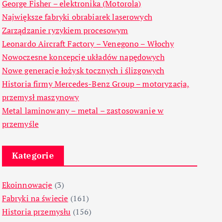
George Fisher – elektronika (Motorola)
Największe fabryki obrabiarek laserowych
Zarządzanie ryzykiem procesowym
Leonardo Aircraft Factory – Venegono – Włochy
Nowoczesne koncepcje układów napędowych
Nowe generacje łożysk tocznych i ślizgowych
Historia firmy Mercedes-Benz Group – motoryzacja,
przemysł maszynowy
Metal laminowany – metal – zastosowanie w
przemyśle
Kategorie
Ekoinnowacje
(3)
Fabryki na świecie
(161)
Historia przemysłu
(156)