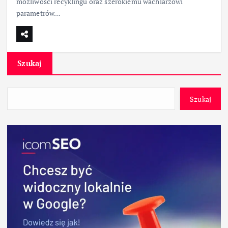
możliwości recyklingu oraz szerokiemu wachlarzowi
parametrów…
Szukaj
Szukaj