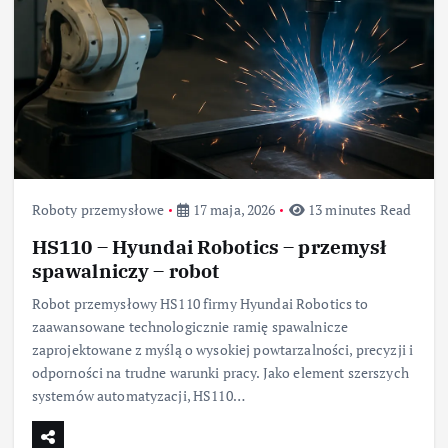
Roboty przemysłowe
17 maja, 2026
13 minutes Read
HS110 – Hyundai Robotics – przemysł
spawalniczy – robot
Robot przemysłowy HS110 firmy Hyundai Robotics to
zaawansowane technologicznie ramię spawalnicze
zaprojektowane z myślą o wysokiej powtarzalności, precyzji i
odporności na trudne warunki pracy. Jako element szerszych
systemów automatyzacji, HS110…