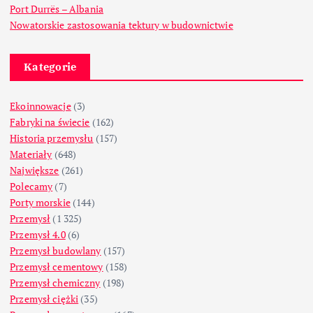
Port Durrës – Albania
Nowatorskie zastosowania tektury w budownictwie
Kategorie
Ekoinnowacje
(3)
Fabryki na świecie
(162)
Historia przemysłu
(157)
Materiały
(648)
Największe
(261)
Polecamy
(7)
Porty morskie
(144)
Przemysł
(1 325)
Przemysł 4.0
(6)
Przemysł budowlany
(157)
Przemysł cementowy
(158)
Przemysł chemiczny
(198)
Przemysł ciężki
(35)