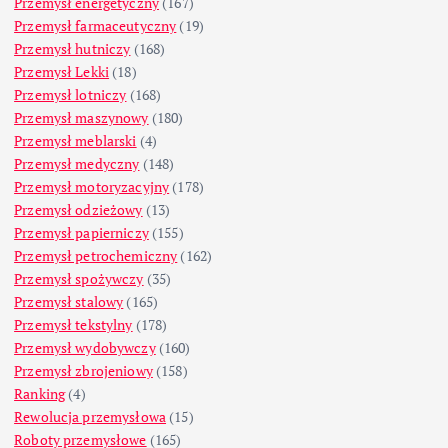
Przemysł energetyczny
(167)
Przemysł farmaceutyczny
(19)
Przemysł hutniczy
(168)
Przemysł Lekki
(18)
Przemysł lotniczy
(168)
Przemysł maszynowy
(180)
Przemysł meblarski
(4)
Przemysł medyczny
(148)
Przemysł motoryzacyjny
(178)
Przemysł odzieżowy
(13)
Przemysł papierniczy
(155)
Przemysł petrochemiczny
(162)
Przemysł spożywczy
(35)
Przemysł stalowy
(165)
Przemysł tekstylny
(178)
Przemysł wydobywczy
(160)
Przemysł zbrojeniowy
(158)
Ranking
(4)
Rewolucja przemysłowa
(15)
Roboty przemysłowe
(165)