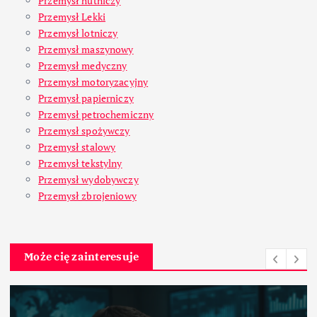
Przemysł hutniczy
Przemysł Lekki
Przemysł lotniczy
Przemysł maszynowy
Przemysł medyczny
Przemysł motoryzacyjny
Przemysł papierniczy
Przemysł petrochemiczny
Przemysł spożywczy
Przemysł stalowy
Przemysł tekstylny
Przemysł wydobywczy
Przemysł zbrojeniowy
Może cię zainteresuje