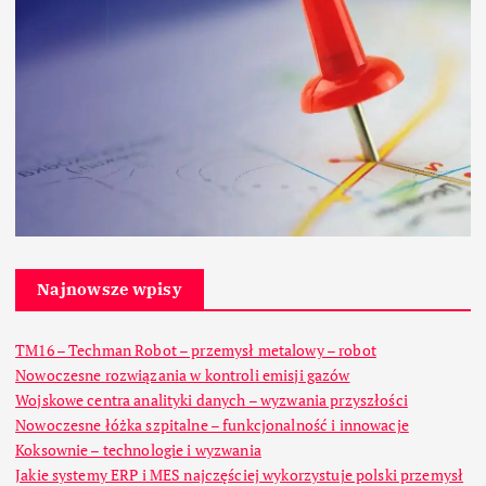
Najnowsze wpisy
TM16 – Techman Robot – przemysł metalowy – robot
Nowoczesne rozwiązania w kontroli emisji gazów
Wojskowe centra analityki danych – wyzwania przyszłości
Nowoczesne łóżka szpitalne – funkcjonalność i innowacje
Koksownie – technologie i wyzwania
Jakie systemy ERP i MES najczęściej wykorzystuje polski przemysł