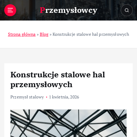
S
Przemysłowcy
k
i
p
t
Strona główna
»
Blog
»
Konstrukcje stalowe hal przemysłowych
o
c
o
n
t
Konstrukcje stalowe hal
e
n
przemysłowych
t
Przemysł stalowy
1 kwietnia, 2026