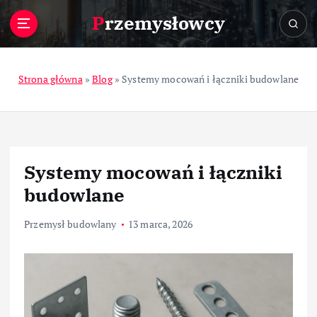
S
Przemysłowcy
k
i
p
t
Strona główna
»
Blog
»
Systemy mocowań i łączniki budowlane
o
c
o
n
t
Systemy mocowań i łączniki
e
n
budowlane
t
Przemysł budowlany
13 marca, 2026