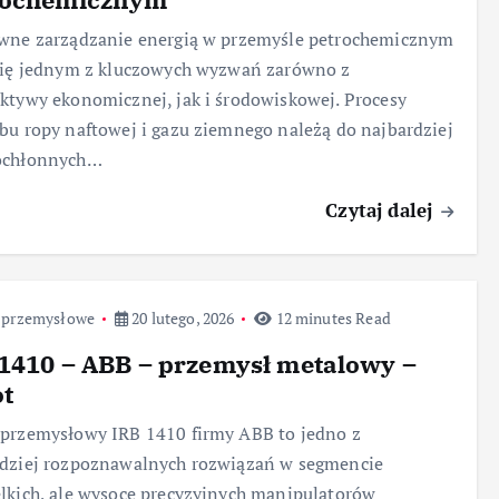
ywne zarządzanie energią w przemyśle petrochemicznym
się jednym z kluczowych wyzwań zarówno z
ktywy ekonomicznej, jak i środowiskowej. Procesy
bu ropy naftowej i gazu ziemnego należą do najbardziej
ochłonnych…
Czytaj dalej
 przemysłowe
20 lutego, 2026
12 minutes Read
1410 – ABB – przemysł metalowy –
ot
przemysłowy IRB 1410 firmy ABB to jedno z
rdziej rozpoznawalnych rozwiązań w segmencie
lkich, ale wysoce precyzyjnych manipulatorów