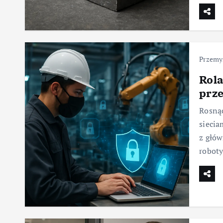
Przemy
Rol
prz
Rosnąc
siecia
z głów
roboty