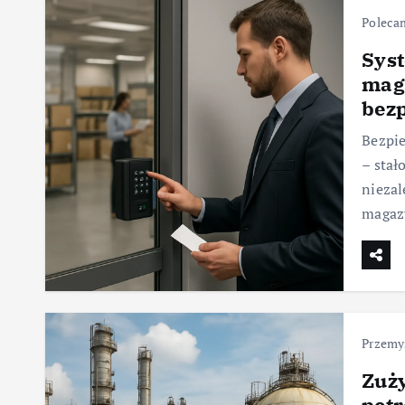
Poleca
Syst
maga
bez
Bezpie
– sta
niezal
magazy
Przemy
Zuży
pet