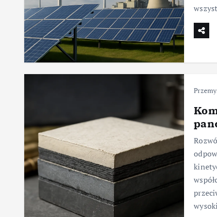
wszys
Przemy
Kom
pan
Rozwój
odpowi
kinety
współc
przeci
wysok