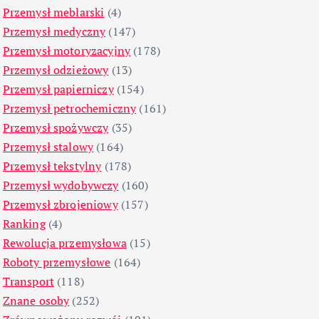
Przemysł meblarski
(4)
Przemysł medyczny
(147)
Przemysł motoryzacyjny
(178)
Przemysł odzieżowy
(13)
Przemysł papierniczy
(154)
Przemysł petrochemiczny
(161)
Przemysł spożywczy
(35)
Przemysł stalowy
(164)
Przemysł tekstylny
(178)
Przemysł wydobywczy
(160)
Przemysł zbrojeniowy
(157)
Ranking
(4)
Rewolucja przemysłowa
(15)
Roboty przemysłowe
(164)
Transport
(118)
Znane osoby
(252)