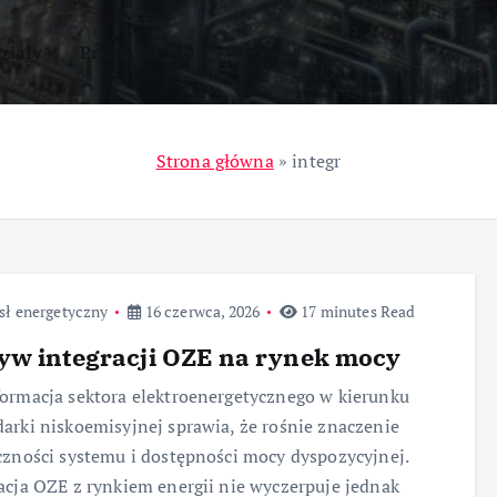
ziały
Przemysł
Strona główna
»
integr
sł energetyczny
16 czerwca, 2026
17 minutes Read
yw integracji OZE na rynek mocy
ormacja sektora elektroenergetycznego w kierunku
arki niskoemisyjnej sprawia, że rośnie znaczenie
czności systemu i dostępności mocy dyspozycyjnej.
acja OZE z rynkiem energii nie wyczerpuje jednak