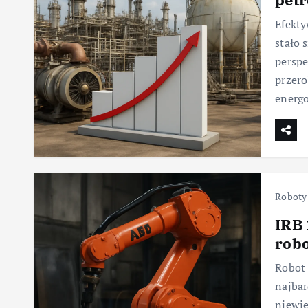
Efekt
stało 
perspe
przero
energ
Roboty
IRB 
rob
Robot 
najba
niewie