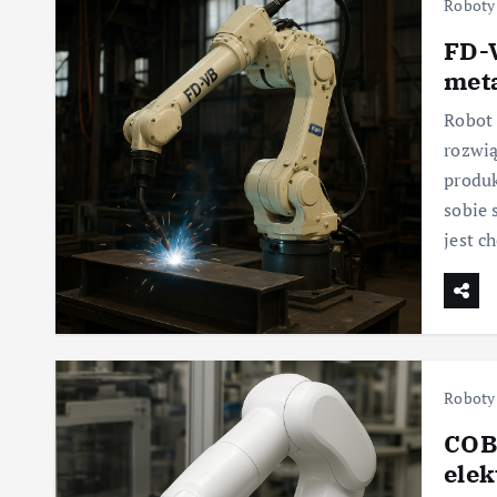
Roboty
FD-
meta
Robot
rozwią
produk
sobie 
jest c
Roboty
COB
elek