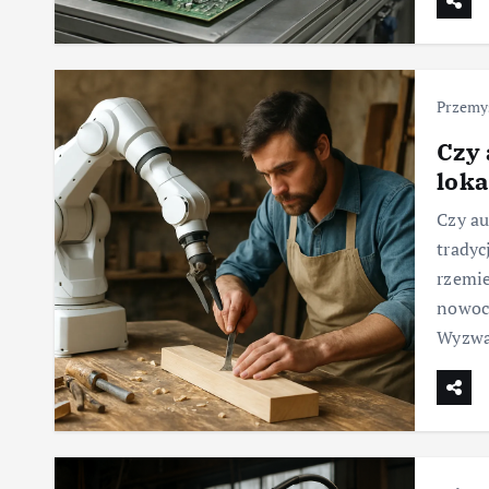
Przemy
Czy 
loka
Czy au
tradyc
rzemie
nowocz
Wyzwa