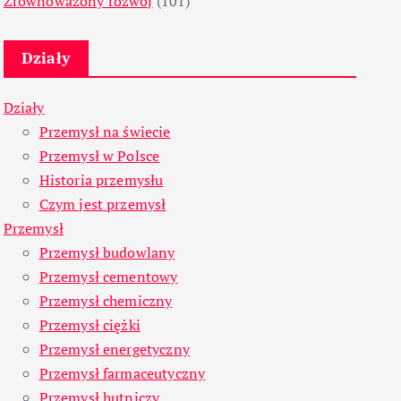
Zrównoważony rozwój
(101)
Działy
Działy
Przemysł na świecie
Przemysł w Polsce
Historia przemysłu
Czym jest przemysł
Przemysł
Przemysł budowlany
Przemysł cementowy
Przemysł chemiczny
Przemysł ciężki
Przemysł energetyczny
Przemysł farmaceutyczny
Przemysł hutniczy