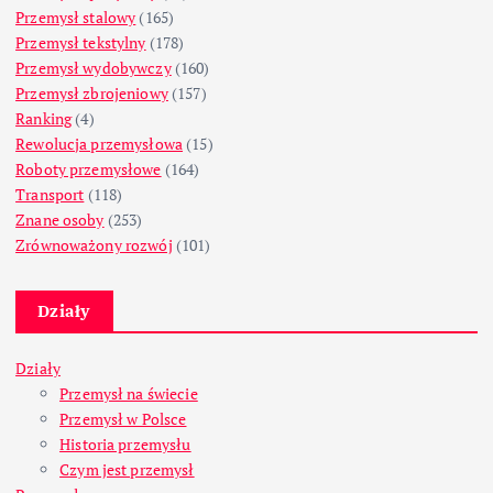
Przemysł stalowy
(165)
Przemysł tekstylny
(178)
Przemysł wydobywczy
(160)
Przemysł zbrojeniowy
(157)
Ranking
(4)
Rewolucja przemysłowa
(15)
Roboty przemysłowe
(164)
Transport
(118)
Znane osoby
(253)
Zrównoważony rozwój
(101)
Działy
Działy
Przemysł na świecie
Przemysł w Polsce
Historia przemysłu
Czym jest przemysł