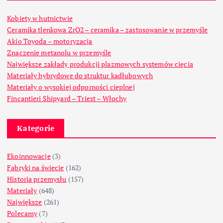
Kobiety w hutnictwie
Ceramika tlenkowa ZrO2 – ceramika – zastosowanie w przemyśle
Akio Toyoda – motoryzacja
Znaczenie metanolu w przemyśle
Największe zakłady produkcji plazmowych systemów cięcia
Materiały hybrydowe do struktur kadłubowych
Materiały o wysokiej odporności cieplnej
Fincantieri Shipyard – Triest – Włochy
Kategorie
Ekoinnowacje
(3)
Fabryki na świecie
(162)
Historia przemysłu
(157)
Materiały
(648)
Największe
(261)
Polecamy
(7)