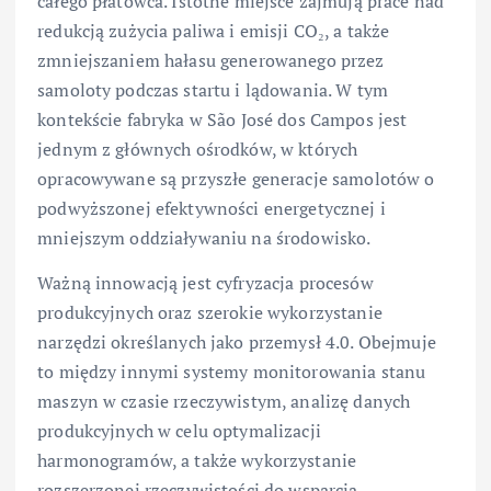
całego płatowca. Istotne miejsce zajmują prace nad
redukcją zużycia paliwa i emisji CO₂, a także
zmniejszaniem hałasu generowanego przez
samoloty podczas startu i lądowania. W tym
kontekście fabryka w São José dos Campos jest
jednym z głównych ośrodków, w których
opracowywane są przyszłe generacje samolotów o
podwyższonej efektywności energetycznej i
mniejszym oddziaływaniu na środowisko.
Ważną innowacją jest cyfryzacja procesów
produkcyjnych oraz szerokie wykorzystanie
narzędzi określanych jako przemysł 4.0. Obejmuje
to między innymi systemy monitorowania stanu
maszyn w czasie rzeczywistym, analizę danych
produkcyjnych w celu optymalizacji
harmonogramów, a także wykorzystanie
rozszerzonej rzeczywistości do wsparcia