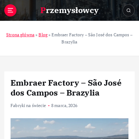
S
Przemysłowcy
k
i
p
t
Strona główna
»
Blog
»
Embraer Factory – São José dos Campos –
o
Brazylia
c
o
n
t
e
Embraer Factory – São José
n
t
dos Campos – Brazylia
Fabryki na świecie
8 marca, 2026