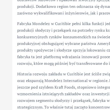
produkcji. Dodatkowo region ten odznacza się dyn
zarówno wykwalifikowani inżynierowie, jak i praco
Fabryka Mondelez w Curitibie pełni kilka funkcji j
produkcji słodyczy i przekąsek na potrzeby rynku kr
konkurencyjnych rynków konsumenckich na świecie. 
produkcyjnej obsługującej wybrane państwa Ameryk
produkty spożywcze i słodycze sprzyja lokowaniu czę
fabryka ta jest platformą wdrażania innowacji pr
rozwoju, które mogą później być transferowane do
Historia rozwoju zakładu w Curitibie jest ściśle zw
oraz ekspansją Mondelez International w regionie. 
jeszcze pod szyldem Kraft Foods, stopniowo integr
wzmocnienia istniejących zakładów oraz inwestycji 
rozwojem segmentu słodyczy i przekąsek, fabryka w 
strategicznym. To właśnie tutaj zaczęto koncentro