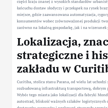
części kraju znanej z wysokich standardów urbanis
łańcuchu dostaw słodyczy i przekąsek na rynek braz
miejsce, gdzie zaawansowana automatyzacja, rygory
konsumentów wobec zrównoważonej produkcji twor
zarówno na lokalną gospodarkę, jak i na wizerunek 
Lokalizacja, zna
strategiczne i hi
zakładu w Curiti
Curitiba, stolica stanu Parana, od wielu lat uchodzi
rozbudowaną infrastrukturą transportową, dobrym 
Wybór tego miasta jako lokalizacji dla fabryki Mon
autostrad, bliskość ważnych szlaków logistycznych 
dostawców surowców i opakowań stworzyły sprzyjaj