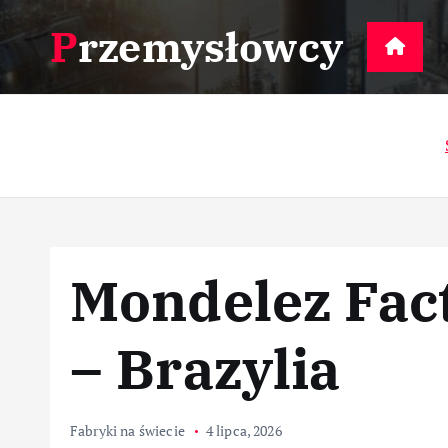
S
Przemysłowcy
k
D
i
p
t
o
c
o
n
t
Mondelez Fact
e
n
t
– Brazylia
Fabryki na świecie
4 lipca, 2026