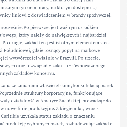
amicznym rynkiem pracy, na którym dostępni są
wnicy liniowi z doświadczeniem w branży spożywczej.
ednocześnie. Po pierwsze, jest ważnym ośrodkiem
ajowego, który należy do największych i najbardziej
Po drugie, zakład ten jest istotnym elementem sieci
i Południowej, gdzie rosnący popyt na markowe
ści wytwórczości właśnie w Brazylii. Po trzecie,
ocesowych oraz rozwiązań z zakresu zrównoważonego
 innych zakładów koncernu.
iązana ze zmianami właścicielskimi, konsolidacją marek
Poprzednie struktury korporacyjne, funkcjonujące
owały działalność w Ameryce Łacińskiej, prowadząc do
w nowe linie produkcyjne. Z biegiem lat, wraz z
Curitibie uzyskała status zakładu o znaczeniu
wać produkcję wybranych marek, rozbudowując zakład o