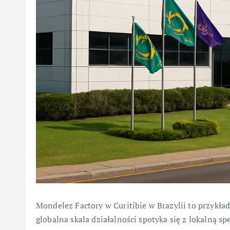
Mondelez Factory w Curitibie w Brazylii to przykł
globalna skala działalności spotyka się z lokalną s