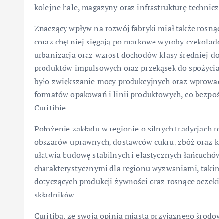
kolejne hale, magazyny oraz infrastrukturę technicz
Znaczący wpływ na rozwój fabryki miał także rosną
coraz chętniej sięgają po markowe wyroby czekoladow
urbanizacja oraz wzrost dochodów klasy średniej d
produktów impulsowych oraz przekąsek do spożycia 
było zwiększanie mocy produkcyjnych oraz wprowa
formatów opakowań i linii produktowych, co bezpośr
Curitibie.
Położenie zakładu w regionie o silnych tradycjach 
obszarów uprawnych, dostawców cukru, zbóż oraz 
ułatwia budowę stabilnych i elastycznych łańcuchów
charakterystycznymi dla regionu wyzwaniami, takim
dotyczących produkcji żywności oraz rosnące oczek
składników.
Curitiba, ze swoją opinią miasta przyjaznego środo