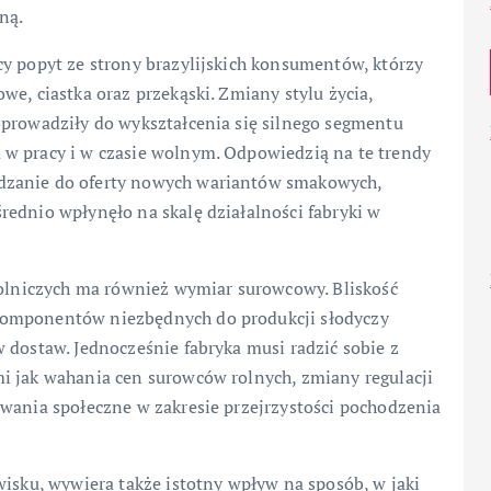
ną.
cy popyt ze strony brazylijskich konsumentów, którzy
e, ciastka oraz przekąski. Zmiany stylu życia,
oprowadziły do wykształcenia się silnego segmentu
w pracy i w czasie wolnym. Odpowiedzią na te trendy
dzanie do oferty nowych wariantów smakowych,
ednio wpłynęło na skalę działalności fabryki w
rolniczych ma również wymiar surowcowy. Bliskość
komponentów niezbędnych do produkcji słodyczy
 dostaw. Jednocześnie fabryka musi radzić sobie z
i jak wahania cen surowców rolnych, zmiany regulacji
iwania społeczne w zakresie przejrzystości pochodzenia
wisku, wywiera także istotny wpływ na sposób, w jaki