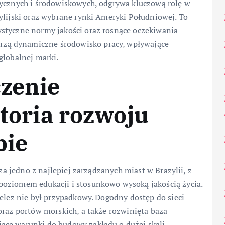
tycznych i środowiskowych, odgrywa kluczową rolę w
ylijski oraz wybrane rynki Ameryki Południowej. To
styczne normy jakości oraz rosnące oczekiwania
zą dynamiczne środowisko pracy, wpływające
globalnej marki.
czenie
storia rozwoju
bie
 za jedno z najlepiej zarządzanych miast w Brazylii, z
poziomem edukacji i stosunkowo wysoką jakością życia.
delez nie był przypadkowy. Dogodny dostęp do sieci
oraz portów morskich, a także rozwinięta baza
ące warunki do budowy zakładu o dużej skali