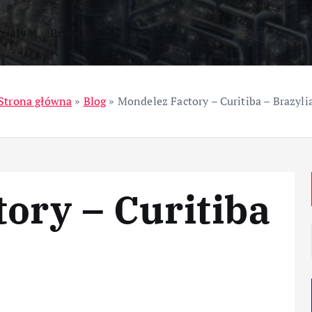
ziały
Przemysł
Strona główna
»
Blog
»
Mondelez Factory – Curitiba – Brazyli
ory – Curitiba