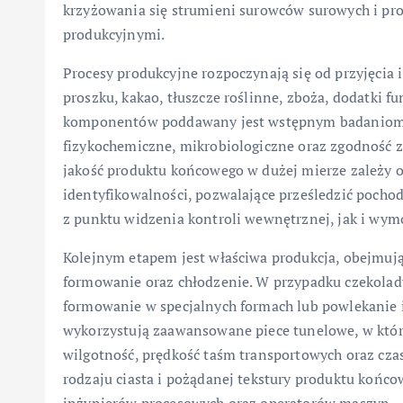
krzyżowania się strumieni surowców surowych i pr
produkcyjnymi.
Procesy produkcyjne rozpoczynają się od przyjęcia i
proszku, kakao, tłuszcze roślinne, zboża, dodatki 
komponentów poddawany jest wstępnym badaniom 
fizykochemiczne, mikrobiologiczne oraz zgodność z
jakość produktu końcowego w dużej mierze zależy o
identyfikowalności, pozwalające prześledzić pochod
z punktu widzenia kontroli wewnętrznej, jak i w
Kolejnym etapem jest właściwa produkcja, obejmują
formowanie oraz chłodzenie. W przypadku czekolady
formowanie w specjalnych formach lub powlekanie 
wykorzystują zaawansowane piece tunelowe, w któr
wilgotność, prędkość taśm transportowych oraz cz
rodzaju ciasta i pożądanej tekstury produktu końc