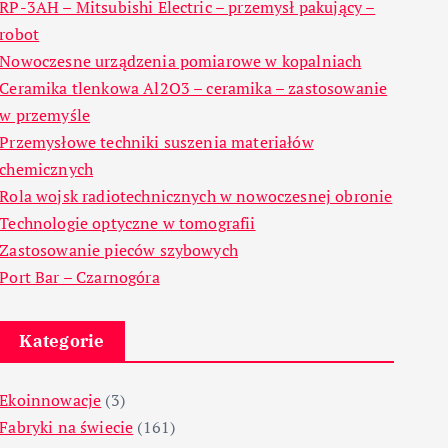
RP-3AH – Mitsubishi Electric – przemysł pakujący –
robot
Nowoczesne urządzenia pomiarowe w kopalniach
Ceramika tlenkowa Al2O3 – ceramika – zastosowanie
w przemyśle
Przemysłowe techniki suszenia materiałów
chemicznych
Rola wojsk radiotechnicznych w nowoczesnej obronie
Technologie optyczne w tomografii
Zastosowanie pieców szybowych
Port Bar – Czarnogóra
Kategorie
Ekoinnowacje
(3)
Fabryki na świecie
(161)