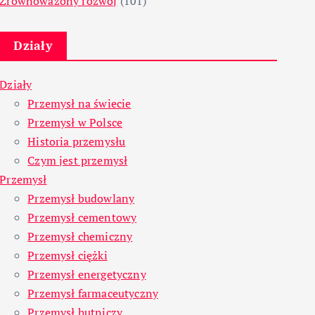
Zrównoważony rozwój
(101)
Działy
Działy
Przemysł na świecie
Przemysł w Polsce
Historia przemysłu
Czym jest przemysł
Przemysł
Przemysł budowlany
Przemysł cementowy
Przemysł chemiczny
Przemysł ciężki
Przemysł energetyczny
Przemysł farmaceutyczny
Przemysł hutniczy