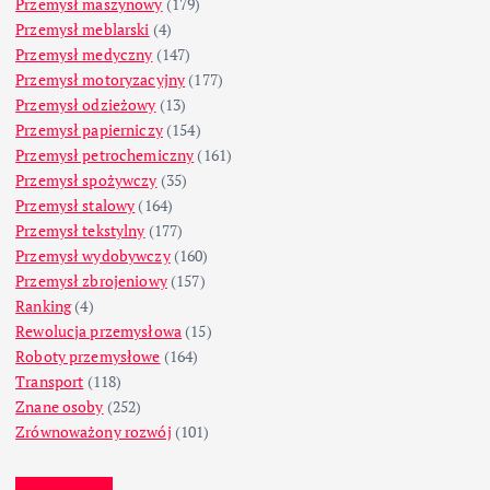
Przemysł maszynowy
(179)
Przemysł meblarski
(4)
Przemysł medyczny
(147)
Przemysł motoryzacyjny
(177)
Przemysł odzieżowy
(13)
Przemysł papierniczy
(154)
Przemysł petrochemiczny
(161)
Przemysł spożywczy
(35)
Przemysł stalowy
(164)
Przemysł tekstylny
(177)
Przemysł wydobywczy
(160)
Przemysł zbrojeniowy
(157)
Ranking
(4)
Rewolucja przemysłowa
(15)
Roboty przemysłowe
(164)
Transport
(118)
Znane osoby
(252)
Zrównoważony rozwój
(101)