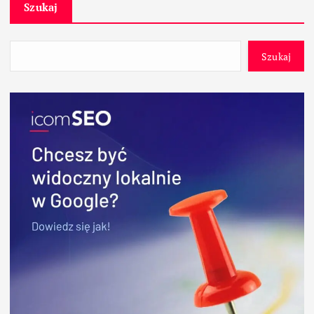
Szukaj
Szukaj