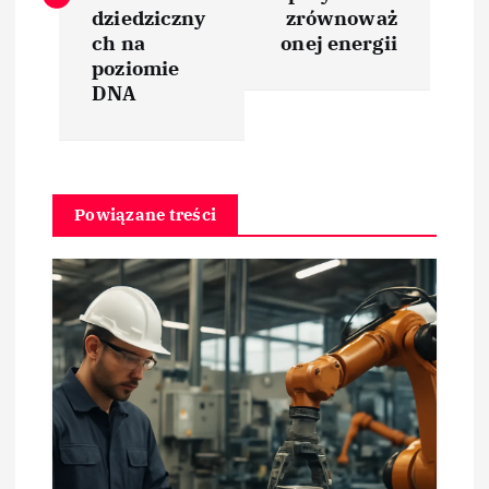
i
dziedziczny
zrównoważ
ch na
onej energii
poziomie
g
DNA
a
c
Powiązane treści
j
a
w
p
i