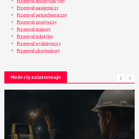
Przemysł motoryzacyjny
Przemysł papierniczy
Przemysł petrochemiczny
Przemysł spożywczy
Przemysł stalowy
Przemysł tekstylny
Przemysł wydobywczy
Przemysł zbrojeniowy
Może cię zainteresuje