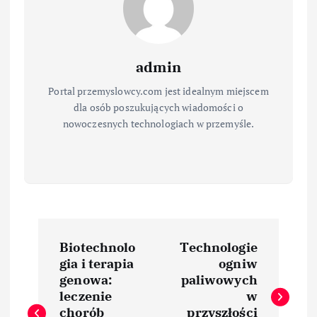
admin
Portal przemyslowcy.com jest idealnym miejscem
dla osób poszukujących wiadomości o
nowoczesnych technologiach w przemyśle.
N
Biotechnolo
Technologie
a
gia i terapia
ogniw
genowa:
paliwowych
w
leczenie
w
chorób
przyszłości