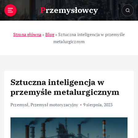
S
Przemysłowcy
k
i
p
t
Strona główna
»
Blog
»
Sztuczna inteligencja w przemyśle
o
metalurgicznym
c
o
n
t
e
Sztuczna inteligencja w
n
t
przemyśle metalurgicznym
Przemysł
,
Przemysł motoryzacyjny
9 sierpnia, 2023