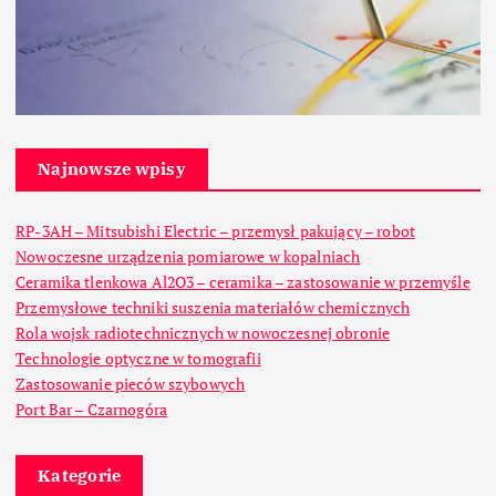
Najnowsze wpisy
RP-3AH – Mitsubishi Electric – przemysł pakujący – robot
Nowoczesne urządzenia pomiarowe w kopalniach
Ceramika tlenkowa Al2O3 – ceramika – zastosowanie w przemyśle
Przemysłowe techniki suszenia materiałów chemicznych
Rola wojsk radiotechnicznych w nowoczesnej obronie
Technologie optyczne w tomografii
Zastosowanie pieców szybowych
Port Bar – Czarnogóra
Kategorie