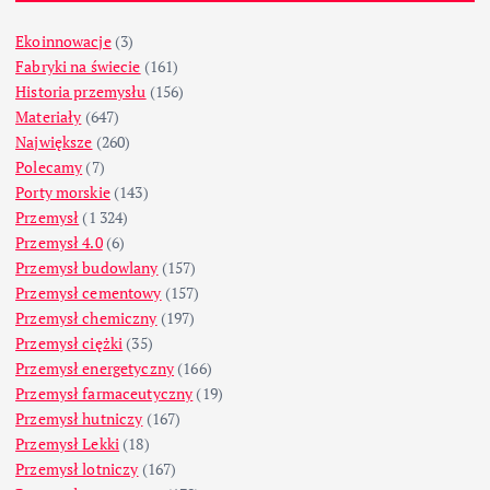
Ekoinnowacje
(3)
Fabryki na świecie
(161)
Historia przemysłu
(156)
Materiały
(647)
Największe
(260)
Polecamy
(7)
Porty morskie
(143)
Przemysł
(1 324)
Przemysł 4.0
(6)
Przemysł budowlany
(157)
Przemysł cementowy
(157)
Przemysł chemiczny
(197)
Przemysł ciężki
(35)
Przemysł energetyczny
(166)
Przemysł farmaceutyczny
(19)
Przemysł hutniczy
(167)
Przemysł Lekki
(18)
Przemysł lotniczy
(167)