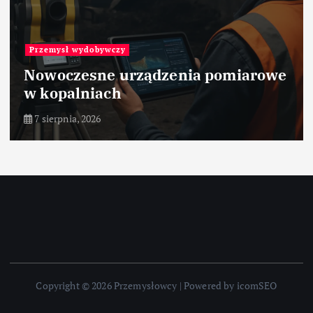
Materiały
Ceramika tlenkowa Al2O3 –
ceramika – zastosowanie w
przemyśle
7 sierpnia, 2026
Copyright © 2026 Przemysłowcy | Powered by icomSEO