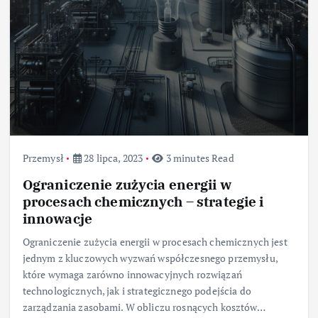
Przemysł
28 lipca, 2023
3 minutes Read
Ograniczenie zużycia energii w
procesach chemicznych – strategie i
innowacje
Ograniczenie zużycia energii w procesach chemicznych jest
jednym z kluczowych wyzwań współczesnego przemysłu,
które wymaga zarówno innowacyjnych rozwiązań
technologicznych, jak i strategicznego podejścia do
zarządzania zasobami. W obliczu rosnących kosztów…