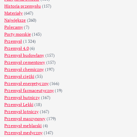
Historia przemysłu
(157)
Materiały
(647)
Największe
(260)
Polecamy
(7)
Porty morskie
(143)
Przemysł
(1 324)
Przemysł 4.0
(6)
Przemysł budowlany
(157)
Przemysł cementowy
(157)
Przemysł chemiczny
(197)
Przemysł ciężki
(35)
Przemysł energetyczny
(166)
Przemysł farmaceutyczny
(19)
Przemysł hutniczy
(167)
Przemysł Lekki
(18)
Przemysł lotniczy
(167)
Przemysł maszynowy
(179)
Przemysł meblarski
(4)
Przemysł medyczny
(147)