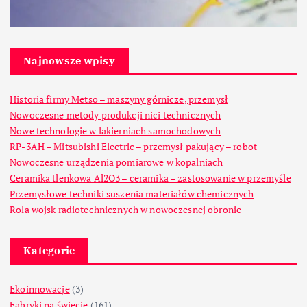
Najnowsze wpisy
Historia firmy Metso – maszyny górnicze, przemysł
Nowoczesne metody produkcji nici technicznych
Nowe technologie w lakierniach samochodowych
RP-3AH – Mitsubishi Electric – przemysł pakujący – robot
Nowoczesne urządzenia pomiarowe w kopalniach
Ceramika tlenkowa Al2O3 – ceramika – zastosowanie w przemyśle
Przemysłowe techniki suszenia materiałów chemicznych
Rola wojsk radiotechnicznych w nowoczesnej obronie
Kategorie
Ekoinnowacje
(3)
Fabryki na świecie
(161)