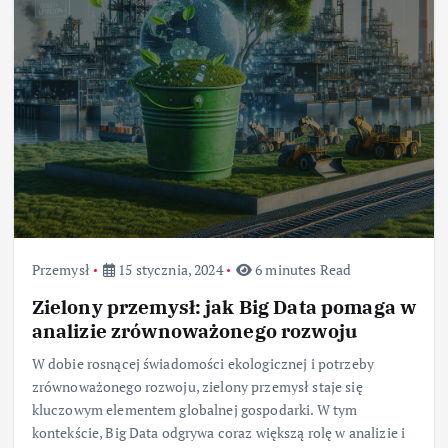
Przemysł
15 stycznia, 2024
6 minutes Read
Zielony przemysł: jak Big Data pomaga w
analizie zrównoważonego rozwoju
W dobie rosnącej świadomości ekologicznej i potrzeby
zrównoważonego rozwoju, zielony przemysł staje się
kluczowym elementem globalnej gospodarki. W tym
kontekście, Big Data odgrywa coraz większą rolę w analizie i