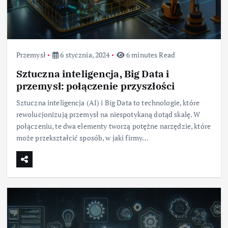
Przemysł
6 stycznia, 2024
6 minutes Read
Sztuczna inteligencja, Big Data i
przemysł: połączenie przyszłości
Sztuczna inteligencja (AI) i Big Data to technologie, które
rewolucjonizują przemysł na niespotykaną dotąd skalę. W
połączeniu, te dwa elementy tworzą potężne narzędzie, które
może przekształcić sposób, w jaki firmy…