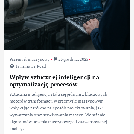
Przemysł maszynowy
23 grudnia, 2025
17 minutes Read
Wpływ sztucznej inteligencji na
optymalizację procesów
Sztuczna inteligencja stała się jednym z kluczowych
motorów transformacji w przemyśle maszynowym,
wpływając zarówno na sposób projektowania, jak i
wytwarzania oraz serwisowania maszyn. Wdrażanie
algorytmów uczenia maszynowego i zaawansowanej
analityki…