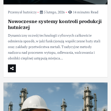
Przemysł hutniczy
5 lutego, 2026
14 minutes Read
Nowoczesne systemy kontroli produkcji
hutniczej
Dynamiczny rozwój technologii cyfrowych całkowicie
odmienia sposób, w jaki funkcjonują współczesne huty stali
oraz zakłady przetwórstwa metali. Tradycyjne metody
nadzoru nad procesem wytopu, odlewania, walcowania i
obróbki cieplnej ustępują miejsca…