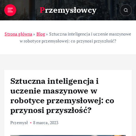
S
Przemysłowcy
k
i
p
t
Strona główna
»
Blog
»
Sztuczna inteligencja i uczenie maszynowe
o
w robotyce przemysłowej: co przynosi przyszłość?
c
o
n
t
e
Sztuczna inteligencja i
n
t
uczenie maszynowe w
robotyce przemysłowej: co
przynosi przyszłość?
Przemysł
8 marca, 2023