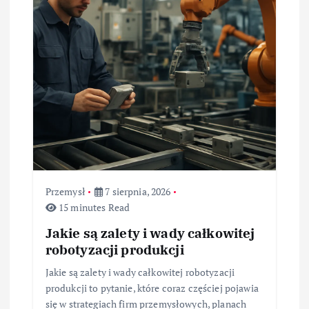
p
i
s
u
Przemysł
7 sierpnia, 2026
15 minutes Read
Jakie są zalety i wady całkowitej
robotyzacji produkcji
Jakie są zalety i wady całkowitej robotyzacji
produkcji to pytanie, które coraz częściej pojawia
się w strategiach firm przemysłowych, planach