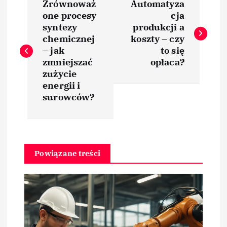
Zrównoważ
Automatyza
a
one procesy
cja
syntezy
produkcji a
w
chemicznej
koszty – czy
– jak
to się
i
zmniejszać
opłaca?
zużycie
energii i
g
surowców?
a
c
Powiązane treści
j
a
w