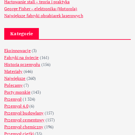
Hartowanie stali – teoria i praktyka
George Fisher – elektronika (Motorola)
Największe fabryki obrabiarek laserowych
Kategorie
Ekoinnowacje
(3)
Fabryki na świecie
(161)
Historia przemysłu
(156)
Materiały
(646)
Największe
(260)
Polecamy
(7)
Porty morskie
(143)
Przemysł
(1 324)
Przemysł 4.0
(6)
Przemysł budowlany
(157)
Przemysł cementowy
(157)
Przemysł chemiczny
(196)
Przemysł ciężki
(35)