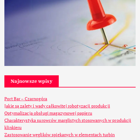
Najnowsze wpisy
Port Bar – Czarnogóra
Jakie są zalety i wady całkowitej robotyzacji produkcji
Optymalizacja obsługi magazynowej papieru
Charakterystyka surowców marglistych stosowanych w produkcji
klinkieru
Zastosowanie węglików spiekanych w elementach turbin