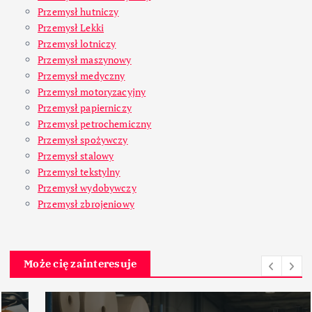
Przemysł hutniczy
Przemysł Lekki
Przemysł lotniczy
Przemysł maszynowy
Przemysł medyczny
Przemysł motoryzacyjny
Przemysł papierniczy
Przemysł petrochemiczny
Przemysł spożywczy
Przemysł stalowy
Przemysł tekstylny
Przemysł wydobywczy
Przemysł zbrojeniowy
Może cię zainteresuje