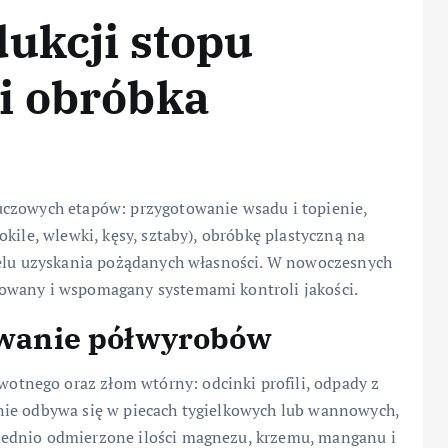
ukcji stopu
i obróbka
uczowych etapów: przygotowanie wsadu i topienie,
kile, wlewki, kęsy, sztaby), obróbkę plastyczną na
celu uzyskania pożądanych własności. W nowoczesnych
owany i wspomagany systemami kontroli jakości.
lewanie półwyrobów
tnego oraz złom wtórny: odcinki profili, odpady z
nie odbywa się w piecach tygielkowych lub wannowych,
iednio odmierzone ilości magnezu, krzemu, manganu i