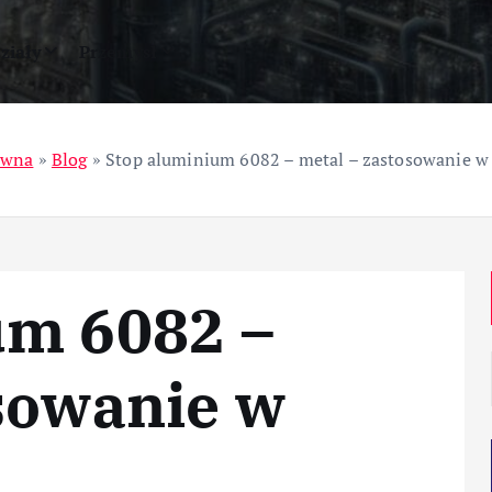
ziały
Przemysł
ówna
»
Blog
»
Stop aluminium 6082 – metal – zastosowanie w
um 6082 –
sowanie w