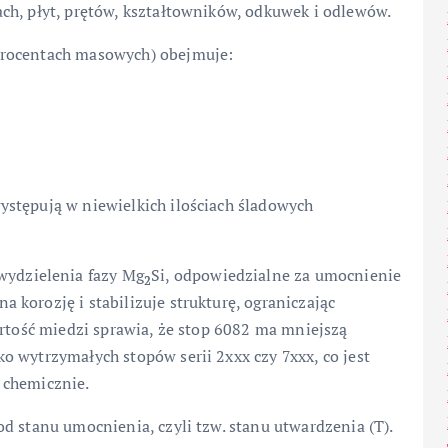
ch, płyt, prętów, kształtowników, odkuwek i odlewów.
procentach masowych) obejmuje:
 występują w niewielkich ilościach śladowych
 wydzielenia fazy Mg
Si, odpowiedzialne za umocnienie
2
korozję i stabilizuje strukturę, ograniczając
artość miedzi sprawia, że stop 6082 ma mniejszą
 wytrzymałych stopów serii 2xxx czy 7xxx, co jest
 chemicznie.
d stanu umocnienia, czyli tzw. stanu utwardzenia (T).