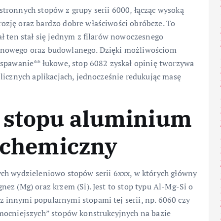
tronnych stopów z grupy serii 6000, łącząc wysoką
ozję oraz bardzo dobre właściwości obróbcze. To
ł ten stał się jednym z filarów nowoczesnego
ynowego oraz budowlanego. Dzięki możliwościom
*spawanie** łukowe, stop 6082 zyskał opinię tworzywa
licznych aplikacjach, jednocześnie redukując masę
 stopu aluminium
d chemiczny
ch wydzieleniowo stopów serii 6xxx, w których główny
ez (Mg) oraz krzem (Si). Jest to stop typu Al-Mg-Si o
innymi popularnymi stopami tej serii, np. 6060 czy
mocniejszych” stopów konstrukcyjnych na bazie