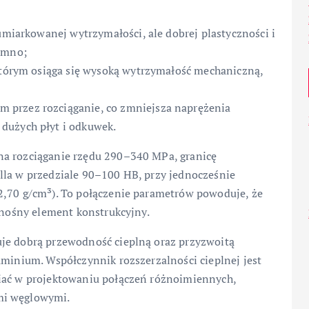
 umiarkowanej wytrzymałości, ale dobrej plastyczności i
zimno;
 którym osiąga się wysoką wytrzymałość mechaniczną,
 przez rozciąganie, co zmniejsza naprężenia
dużych płyt i odkuwek.
na rozciąganie rzędu 290–340 MPa, granicę
lla w przedziale 90–100 HB, przy jednocześnie
2,70 g/cm³). To połączenie parametrów powoduje, że
z nośny element konstrukcyjny.
uje dobrą przewodność cieplną oraz przyzwoitą
uminium. Współczynnik rozszerzalności cieplnej jest
niać w projektowaniu połączeń różnoimiennych,
mi węglowymi.