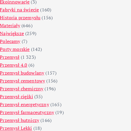
Ekoinnowacje
(3)
Fabryki na świecie
(160)
Historia przemysłu
(156)
Materiały
(646)
Największe
(259)
Polecamy
(7)
Porty morskie
(142)
Przemysł
(1 323)
Przemysł 4.0
(6)
Przemysł budowlany
(157)
Przemysł cementowy
(156)
Przemysł chemiczny
(196)
Przemysł ciężki
(35)
Przemysł energetyczny
(165)
Przemysł farmaceutyczny
(19)
Przemysł hutniczy
(166)
Przemysł Lekki
(18)