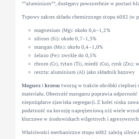
**aluminium**, dostępny powszechnie w postaci bla
Typowy zakres składu chemicznego stopu 6082 (w 
magnesium (Mg): około 0,6–1,2%
silicon (Si): około 0,7–1,3%
mangan (Mn): około 0,4–1,0%
żelazo (Fe): zwykle do 0,5%
chrom (Cr), tytan (Ti), miedź (Cu), cynk (Zn):
reszta: aluminium (Al) jako składnik bazowy
Magnez
i
krzem
tworzą w trakcie obróbki cieplnej
materiału. Obecność manganu poprawia odporność na 
niepożądane zjawiska segregacji. Z kolei niska zaw
podatność na korozję naprężeniową niż wiele wysoko
kluczowe w środowiskach wilgotnych i agresywnych
Właściwości mechaniczne stopu 6082 zależą silnie o