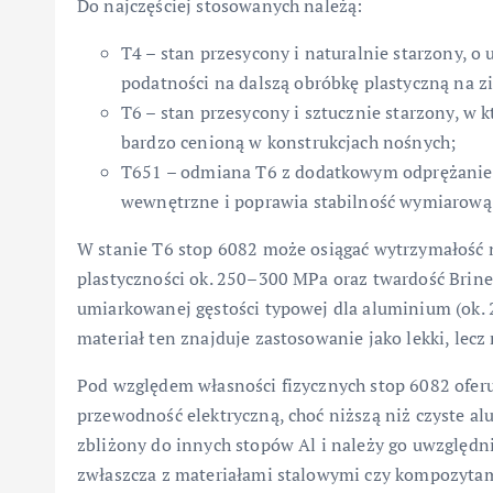
Do najczęściej stosowanych należą:
T4 – stan przesycony i naturalnie starzony, o
podatności na dalszą obróbkę plastyczną na 
T6 – stan przesycony i sztucznie starzony, w
bardzo cenioną w konstrukcjach nośnych;
T651 – odmiana T6 z dodatkowym odprężaniem
wewnętrzne i poprawia stabilność wymiarową 
W stanie T6 stop 6082 może osiągać wytrzymałość 
plastyczności ok. 250–300 MPa oraz twardość Brine
umiarkowanej gęstości typowej dla aluminium (ok. 
materiał ten znajduje zastosowanie jako lekki, lec
Pod względem własności fizycznych stop 6082 ofer
przewodność elektryczną, choć niższą niż czyste al
zbliżony do innych stopów Al i należy go uwzględ
zwłaszcza z materiałami stalowymi czy kompozyta