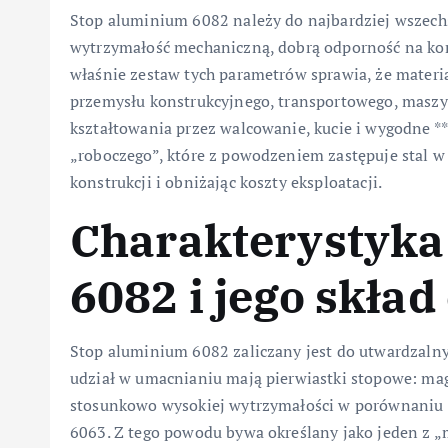
Stop aluminium 6082 należy do najbardziej wszechs
wytrzymałość mechaniczną, dobrą odporność na kor
właśnie zestaw tych parametrów sprawia, że materia
przemysłu konstrukcyjnego, transportowego, masz
kształtowania przez walcowanie, kucie i wygodne *
„roboczego”, które z powodzeniem zastępuje stal w 
konstrukcji i obniżając koszty eksploatacji.
Charakterystyka
6082 i jego skła
Stop aluminium 6082 zaliczany jest do utwardzalny
udział w umacnianiu mają pierwiastki stopowe: magn
stosunkowo wysokiej wytrzymałości w porównaniu z 
6063. Z tego powodu bywa określany jako jeden z „