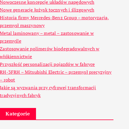
Nowoczesne koncepcje układów napędowych
Nowe generacje łożysk tocznych i ślizgowych
Historia firmy Mercedes-Benz Group – motoryzacja,
przemysł maszynowy
Metal laminowany – metal – zastosowanie w
przemyśle
Zastosowanie polimerów biodegradowalnych w
włókiennictwie
Przyszłość personalizacji pojazdów w fabryce
RH-3FRH – Mitsubishi Electric – przemysł precyzyjny
– robot
Jakie są wyzwania przy cyfrowej transformacji
tradycyjnych fabryk
Kategorie