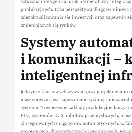
sztuczna inteligencja, druk 3D metali czy integracj
produkcyjnych. Taka perspektywa długoterminowa p
zdezaktualizowania się inwestycji oraz zapewnia 
zmieniających się rynków.
Systemy automaty
i komunikacji – 
inteligentnej inf
Jednym z kluczowych wyzwań przy projektowaniu inf
maszynowym jest zapewnienie spójnej i niezawodn
systemu. Nowoczesne zakłady produkcyjne korzystaj
PLC, systemów DCS, robotów przemysłowych, mas
zintegrowanych magazynów automatycznych. Każde z
procesowych, diagnostycznych i serwisowych. Aby 