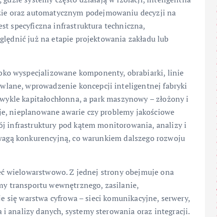
lizie oraz automatycznym podejmowaniu decyzji na
st specyficzna infrastruktura techniczna,
ględnić już na etapie projektowania zakładu lub
ko wyspecjalizowane komponenty, obrabiarki, linie
lane, wprowadzenie koncepcji inteligentnej fabryki
 zwykle kapitałochłonna, a park maszynowy – złożony i
je, nieplanowane awarie czy problemy jakościowe
j infrastruktury pod kątem monitorowania, analizy i
zewagą konkurencyjną, co warunkiem dalszego rozwoju
rzeć wielowarstwowo. Z jednej strony obejmuje ona
emy transportu wewnętrznego, zasilanie,
je się warstwa cyfrowa – sieci komunikacyjne, serwery,
 analizy danych, systemy sterowania oraz integracji.