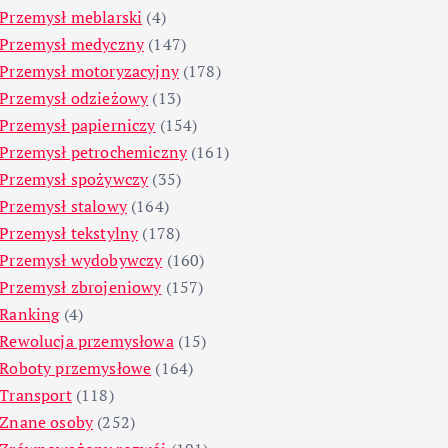
Przemysł meblarski
(4)
Przemysł medyczny
(147)
Przemysł motoryzacyjny
(178)
Przemysł odzieżowy
(13)
Przemysł papierniczy
(154)
Przemysł petrochemiczny
(161)
Przemysł spożywczy
(35)
Przemysł stalowy
(164)
Przemysł tekstylny
(178)
Przemysł wydobywczy
(160)
Przemysł zbrojeniowy
(157)
Ranking
(4)
Rewolucja przemysłowa
(15)
Roboty przemysłowe
(164)
Transport
(118)
Znane osoby
(252)