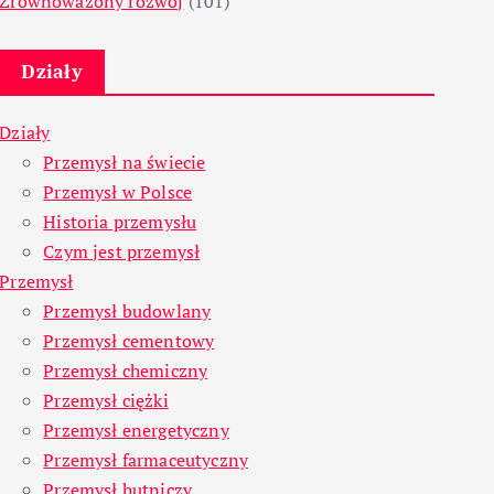
Zrównoważony rozwój
(101)
Działy
Działy
Przemysł na świecie
Przemysł w Polsce
Historia przemysłu
Czym jest przemysł
Przemysł
Przemysł budowlany
Przemysł cementowy
Przemysł chemiczny
Przemysł ciężki
Przemysł energetyczny
Przemysł farmaceutyczny
Przemysł hutniczy