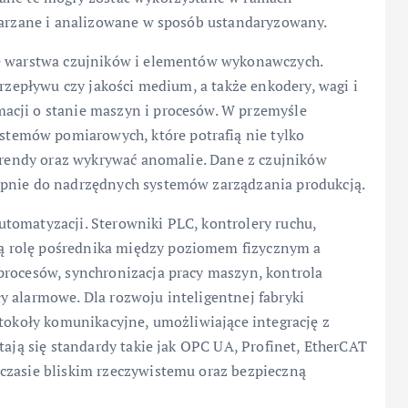
twarzane i analizowane w sposób ustandaryzowany.
ię warstwa czujników i elementów wykonawczych.
przepływu czy jakości medium, a także enkodery, wagi i
acji o stanie maszyn i procesów. W przemyśle
emów pomiarowych, które potrafią nie tylko
 trendy oraz wykrywać anomalie. Dane z czujników
ępnie do nadrzędnych systemów zarządzania produkcją.
tomatyzacji. Sterowniki PLC, kontrolery ruchu,
 rolę pośrednika między poziomem fizycznym a
procesów, synchronizacja pracy maszyn, kontrola
y alarmowe. Dla rozwoju inteligentnej fabryki
otokoły komunikacyjne, umożliwiające integrację z
tają się standardy takie jak OPC UA, Profinet, EtherCAT
czasie bliskim rzeczywistemu oraz bezpieczną