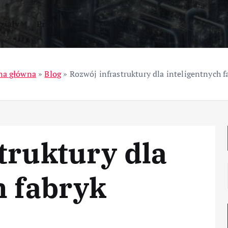
ziały
Przemysł
na główna
»
Blog
»
Rozwój infrastruktury dla inteligentnych f
truktury dla
h fabryk