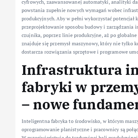
cyfrowych, zaawansowanej automatyki, analityki d
powstania zupełnie nowych wymagań wobec infrastr
produkcyjnych. Aby w pełni wykorzystać potencjał k
przeprojektowanie sposobu budowy i zarządzania i
czujnika, poprzez linie produkcyjne, aż po globalne
znajduje się przemysł maszynowy, który nie tylko ko
dostarcza rozwiązania sprzętowe i programowe umo
Infrastruktura in
fabryki w prze
– nowe fundamen
Inteligentna fabryka to środowisko, w którym maszy
oprogramowanie planistyczne i pracownicy są połąc
W przeciwieństwie do tradycyjnej hali produkcyjnej,