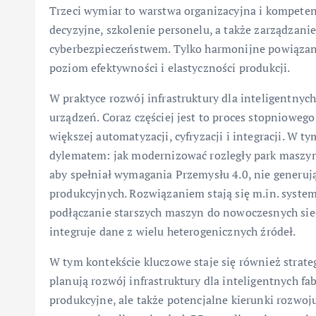
Trzeci wymiar to warstwa organizacyjna i kompeten
decyzyjne, szkolenie personelu, a także zarządzan
cyberbezpieczeństwem. Tylko harmonijne powiązani
poziom efektywności i elastyczności produkcji.
W praktyce rozwój infrastruktury dla inteligentnyc
urządzeń. Coraz częściej jest to proces stopnioweg
większej automatyzacji, cyfryzacji i integracji. W 
dylematem: jak modernizować rozległy park maszyn
aby spełniał wymagania Przemysłu 4.0, nie generuj
produkcyjnych. Rozwiązaniem stają się m.in. syste
podłączanie starszych maszyn do nowoczesnych siec
integruje dane z wielu heterogenicznych źródeł.
W tym kontekście kluczowe staje się również strateg
planują rozwój infrastruktury dla inteligentnych fa
produkcyjne, ale także potencjalne kierunki rozwoj