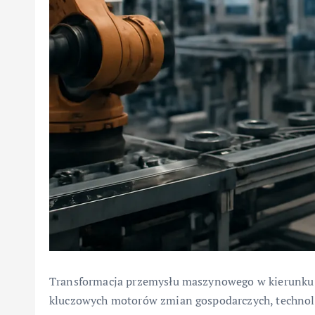
Transformacja przemysłu maszynowego w kierunku ko
kluczowych motorów zmian gospodarczych, technolo