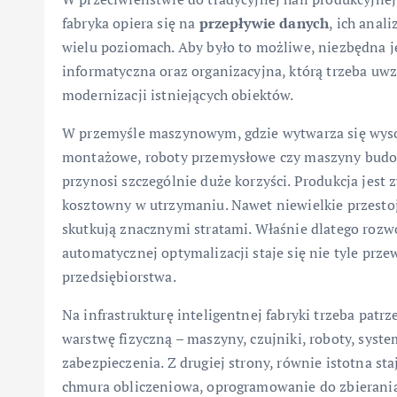
fabryka opiera się na
przepływie danych
, ich ana
wielu poziomach. Aby było to możliwe, niezbędna je
informatyczna oraz organizacyjna, którą trzeba uwz
modernizacji istniejących obiektów.
W przemyśle maszynowym, gdzie wytwarza się wyso
montażowe, roboty przemysłowe czy maszyny budow
przynosi szczególnie duże korzyści. Produkcja jest
kosztowny w utrzymaniu. Nawet niewielkie przesto
skutkują znacznymi stratami. Właśnie dlatego rozwó
automatycznej optymalizacji staje się nie tyle pr
przedsiębiorstwa.
Na infrastrukturę inteligentnej fabryki trzeba pat
warstwę fizyczną – maszyny, czujniki, roboty, syst
zabezpieczenia. Z drugiej strony, równie istotna sta
chmura obliczeniowa, oprogramowanie do zbierania i