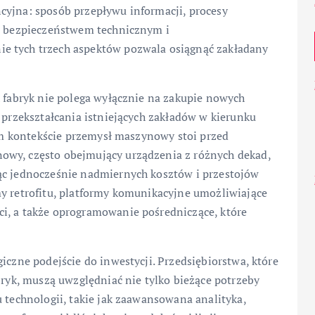
cyjna: sposób przepływu informacji, procesy
ie bezpieczeństwem technicznym i
e tych trzech aspektów pozwala osiągnąć zakładany
h fabryk nie polega wyłącznie na zakupie nowych
o przekształcania istniejących zakładów w kierunku
tym kontekście przemysł maszynowy stoi przed
owy, często obejmujący urządzenia z różnych dekad,
ąc jednocześnie nadmiernych kosztów i przestojów
my retrofitu, platformy komunikacyjne umożliwiające
i, a także oprogramowanie pośredniczące, które
iczne podejście do inwestycji. Przedsiębiorstwa, które
bryk, muszą uwzględniać nie tylko bieżące potrzeby
u technologii, takie jak zaawansowana analityka,