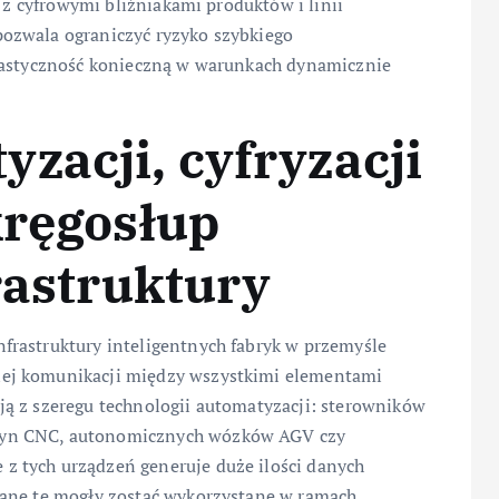
a z cyfrowymi bliźniakami produktów i linii
ozwala ograniczyć ryzyko szybkiego
elastyczność konieczną w warunkach dynamicznie
zacji, cyfryzacji
kręgosłup
rastruktury
rastruktury inteligentnych fabryk w przemyśle
ej komunikacji między wszystkimi elementami
ą z szeregu technologii automatyzacji: sterowników
zyn CNC, autonomicznych wózków AGV czy
 tych urządzeń generuje duże ilości danych
dane te mogły zostać wykorzystane w ramach