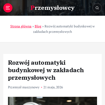
S
Przemysłowcy
k
i
p
t
Strona główna
»
Blog
»
Rozwój automatyki budynkowej w
o
zakładach przemysłowych
c
o
n
t
e
Rozwój automatyki
n
t
budynkowej w zakładach
przemysłowych
Przemysł maszynowy
21 maja, 2026