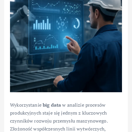
Wykorzystanie
big data
w analizie procesów
produkcyjnych staje się jednym z kluczowych
czynników rozwoju przemysłu maszynowego.
Złożoność współczesnych linii wytwórczych,