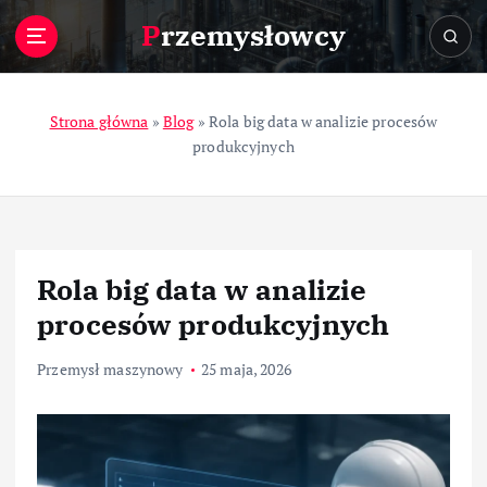
S
Przemysłowcy
k
i
p
t
Strona główna
»
Blog
»
Rola big data w analizie procesów
o
produkcyjnych
c
o
n
t
e
Rola big data w analizie
n
t
procesów produkcyjnych
Przemysł maszynowy
25 maja, 2026