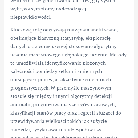
wzorcem oraz generowania alertów, gdy system
wykrywa symptomy nadchodzącej
nieprawidłowości.
Kluczową rolę odgrywają narzędzia analityczne,
obejmujące klasyczną statystykę, eksplorację
danych oraz coraz szerzej stosowane algorytmy
uczenia maszynowego i głębokiego uczenia. Metody
te umożliwiają identyfikowanie złożonych
zależności pomiędzy setkami zmiennych
opisujących proces, a także tworzenie modeli
prognostycznych. W przemyśle maszynowym
stosuje się między innymi algorytmy detekcji
anomalii, prognozowania szeregów czasowych,
klasyfikacji stanów pracy oraz regresji służącej do
przewidywania wielkości takich jak zużycie
narzędzi, ryzyko awarii podzespołów czy
przewidywana liczba reklamacji dla danej partii