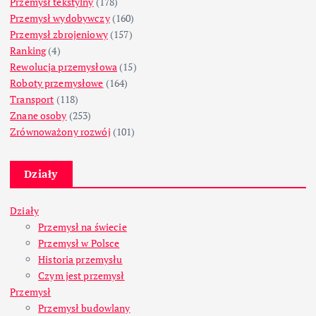
Przemysł tekstylny
(178)
Przemysł wydobywczy
(160)
Przemysł zbrojeniowy
(157)
Ranking
(4)
Rewolucja przemysłowa
(15)
Roboty przemysłowe
(164)
Transport
(118)
Znane osoby
(253)
Zrównoważony rozwój
(101)
Działy
Działy
Przemysł na świecie
Przemysł w Polsce
Historia przemysłu
Czym jest przemysł
Przemysł
Przemysł budowlany