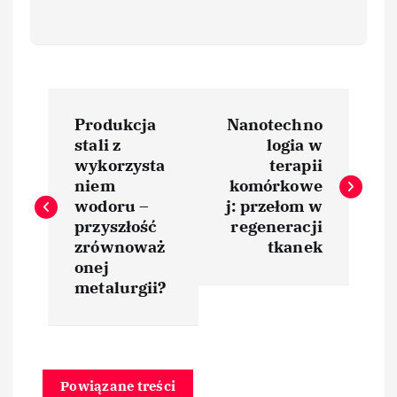
N
Produkcja
Nanotechno
a
stali z
logia w
wykorzysta
terapii
w
niem
komórkowe
wodoru –
j: przełom w
i
przyszłość
regeneracji
zrównoważ
tkanek
onej
g
metalurgii?
a
c
Powiązane treści