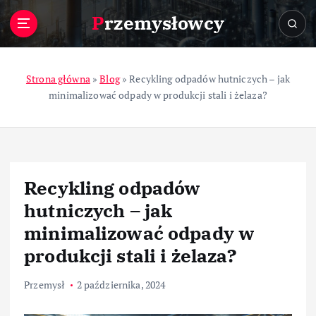
S
Przemysłowcy
k
i
p
t
Strona główna
»
Blog
»
Recykling odpadów hutniczych – jak
o
minimalizować odpady w produkcji stali i żelaza?
c
o
n
t
e
Recykling odpadów
n
t
hutniczych – jak
minimalizować odpady w
produkcji stali i żelaza?
Przemysł
2 października, 2024