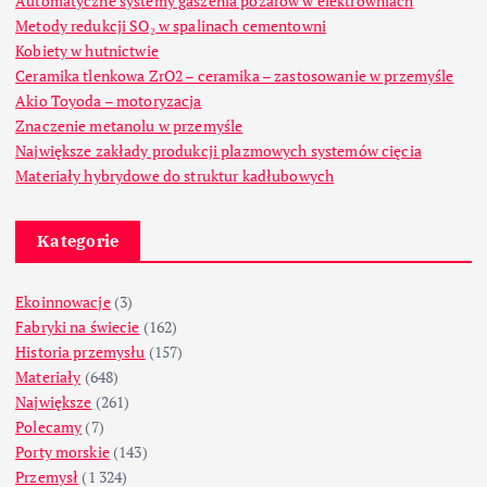
Automatyczne systemy gaszenia pożarów w elektrowniach
Metody redukcji SO₂ w spalinach cementowni
Kobiety w hutnictwie
Ceramika tlenkowa ZrO2 – ceramika – zastosowanie w przemyśle
Akio Toyoda – motoryzacja
Znaczenie metanolu w przemyśle
Największe zakłady produkcji plazmowych systemów cięcia
Materiały hybrydowe do struktur kadłubowych
Kategorie
Ekoinnowacje
(3)
Fabryki na świecie
(162)
Historia przemysłu
(157)
Materiały
(648)
Największe
(261)
Polecamy
(7)
Porty morskie
(143)
Przemysł
(1 324)