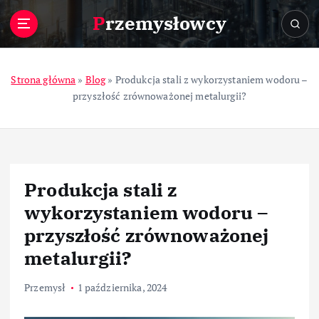
S
Przemysłowcy
k
i
p
t
Strona główna
»
Blog
»
Produkcja stali z wykorzystaniem wodoru –
o
przyszłość zrównoważonej metalurgii?
c
o
n
t
e
Produkcja stali z
n
t
wykorzystaniem wodoru –
przyszłość zrównoważonej
metalurgii?
Przemysł
1 października, 2024