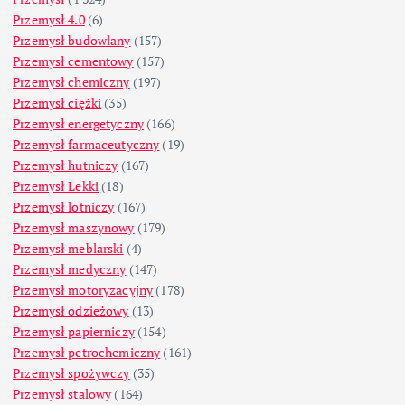
Przemysł 4.0
(6)
Przemysł budowlany
(157)
Przemysł cementowy
(157)
Przemysł chemiczny
(197)
Przemysł ciężki
(35)
Przemysł energetyczny
(166)
Przemysł farmaceutyczny
(19)
Przemysł hutniczy
(167)
Przemysł Lekki
(18)
Przemysł lotniczy
(167)
Przemysł maszynowy
(179)
Przemysł meblarski
(4)
Przemysł medyczny
(147)
Przemysł motoryzacyjny
(178)
Przemysł odzieżowy
(13)
Przemysł papierniczy
(154)
Przemysł petrochemiczny
(161)
Przemysł spożywczy
(35)
Przemysł stalowy
(164)