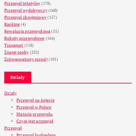
Przemysł tekstylny
(178)
Przemysł wydobywczy
(160)
Przemysł zbrojeniowy
(157)
Ranking
(4)
Rewolucja przemysłowa
(15)
Roboty przemysłowe
(164)
Transport
(118)
Znane osoby
(252)
Zrównoważony rozwój
(101)
Działy
Działy
Przemysł na świecie
Przemysł w Polsce
Historia przemysłu
Czym jest przemysł
Przemysł
Przemysł budowlany