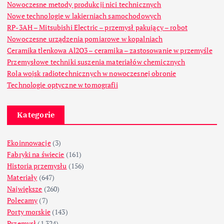
Nowoczesne metody produkcji nici technicznych
Nowe technologie w lakierniach samochodowych
RP-3AH – Mitsubishi Electric – przemysł pakujący – robot
Nowoczesne urządzenia pomiarowe w kopalniach
Ceramika tlenkowa Al2O3 – ceramika – zastosowanie w przemyśle
Przemysłowe techniki suszenia materiałów chemicznych
Rola wojsk radiotechnicznych w nowoczesnej obronie
Technologie optyczne w tomografii
Kategorie
Ekoinnowacje
(3)
Fabryki na świecie
(161)
Historia przemysłu
(156)
Materiały
(647)
Największe
(260)
Polecamy
(7)
Porty morskie
(143)
Przemysł
(1 324)