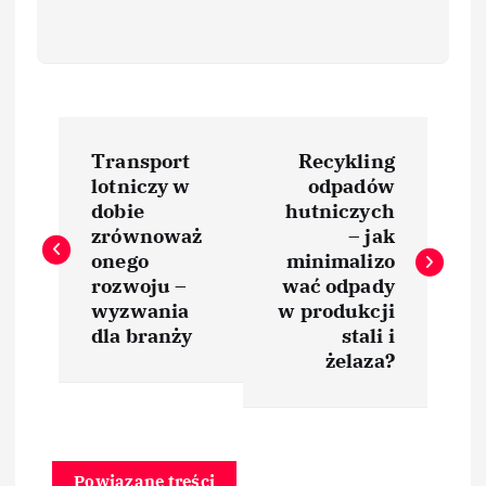
N
Transport
Recykling
a
lotniczy w
odpadów
dobie
hutniczych
w
zrównoważ
– jak
onego
minimalizo
i
rozwoju –
wać odpady
wyzwania
w produkcji
dla branży
stali i
g
żelaza?
a
c
Powiązane treści