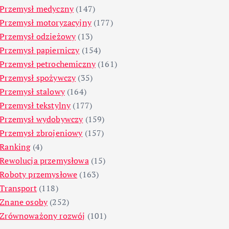
Przemysł medyczny
(147)
Przemysł motoryzacyjny
(177)
Przemysł odzieżowy
(13)
Przemysł papierniczy
(154)
Przemysł petrochemiczny
(161)
Przemysł spożywczy
(35)
Przemysł stalowy
(164)
Przemysł tekstylny
(177)
Przemysł wydobywczy
(159)
Przemysł zbrojeniowy
(157)
Ranking
(4)
Rewolucja przemysłowa
(15)
Roboty przemysłowe
(163)
Transport
(118)
Znane osoby
(252)
Zrównoważony rozwój
(101)