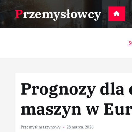
S
Przemysłowcy
k
D
i
p
t
S
o
c
o
n
t
Prognozy dla
e
n
t
maszyn w Eur
Przemysł maszynowy
28 marca, 2026