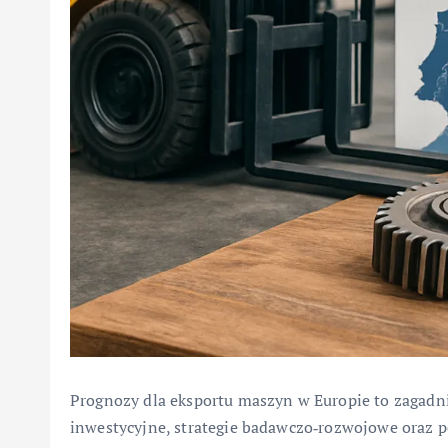
Prognozy dla eksportu maszyn w Europie to zagadnie
inwestycyjne, strategie badawczo‑rozwojowe oraz 