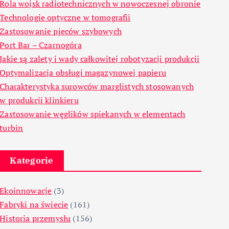
Rola wojsk radiotechnicznych w nowoczesnej obronie
Technologie optyczne w tomografii
Zastosowanie pieców szybowych
Port Bar – Czarnogóra
Jakie są zalety i wady całkowitej robotyzacji produkcji
Optymalizacja obsługi magazynowej papieru
Charakterystyka surowców marglistych stosowanych
w produkcji klinkieru
Zastosowanie węglików spiekanych w elementach
turbin
Kategorie
Ekoinnowacje
(3)
Fabryki na świecie
(161)
Historia przemysłu
(156)