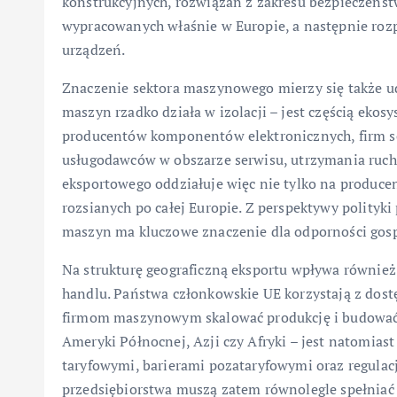
konstrukcyjnych, rozwiązań z zakresu bezpieczeńst
wypracowanych właśnie w Europie, a następnie ro
urządzeń.
Znaczenie sektora maszynowego mierzy się także u
maszyn rzadko działa w izolacji – jest częścią ek
producentów komponentów elektronicznych, firm so
usługodawców w obszarze serwisu, utrzymania ruch
eksportowego oddziałuje więc nie tylko na produce
rozsianych po całej Europie. Z perspektywy polityki
maszyn ma kluczowe znaczenie dla odporności gosp
Na strukturę geograficzną eksportu wpływa równie
handlu. Państwa członkowskie UE korzystają z dos
firmom maszynowym skalować produkcję i budować 
Ameryki Północnej, Azji czy Afryki – jest natomi
taryfowymi, barierami pozataryfowymi oraz regulac
przedsiębiorstwa muszą zatem równolegle spełniać