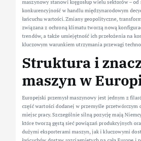
maszynowy stanowi kręgosłup wielu sektorów – od mo
konkurencyjność w handlu międzynarodowym decydu
łańcuchu wartości. Zmiany geopolityczne, transforma
związana z ochroną klimatu tworzą nową konfigurac
trendów, a także umiejętność ich przełożenia na konk
kluczowym warunkiem utrzymania przewagi technol
Struktura i znac
maszyn w Europ
Europejski przemysł maszynowy jest jednym z fila
część wartości dodanej w przemyśle przetwórczym o
miejsc pracy. Szczególnie silną pozycję mają Niemcy
które tworzą gęstą sieć powiązań produkcyjnych o
dużymi eksporterami maszyn, jak i kluczowymi d
łańcuchów dostaw rozciągniętych na całą Europę i p