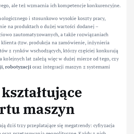
wego, ale też wzmacnia ich kompetencje konkurencyjne.
logicznego i stosunkowo wysokie koszty pracy,
nie na produktach o dużej wartości dodanej –
ęściowo zautomatyzowanych, a także rozwiązaniach
lienta (tzw. produkcja na zamówienie, inżynieria
tów z rynków wschodzących, którzy częściej konkurują
 kolejnych lat zależą więc w dużej mierze od tego, czy
ji
,
robotyzacji
oraz integracji maszyn z systemami
kształtujące
ortu maszyn
ą dziś trzy przeplatające się megatrendy: cyfryzacja
 oraz przetasowania geopolityczne. Każdy z nich