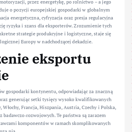
toryzacji, przez energetykę, po rolnictwo – a jego
je o pozycji europejskiej gospodarki w globalnym
cja energetyczna, cyfryzacja oraz presja regulacyjna
ję ryzyka i szans dla eksporterów. Zrozumienie tych
retne strategie produkcyjne i logistyczne, staje się
ogicznej Europy w nadchodzącej dekadzie.
zenie eksportu
ie
rów gospodarki kontynentu, odpowiadając za znaczną
raz generując setki tysięcy wysoko kwalifikowanych
, Włochy, Francja, Hiszpania, Austria, Czechy i Polska,
raz badawczo‑rozwojowych. Te państwa są zarazem
ostawcami komponentów w ramach skomplikowanych
oza nią.