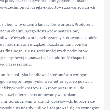
wa pracy oraz efektywności energetycznej zostało
zpowszechnionych dzięki eksportowi zaawansowanych
działem w tworzeniu łańcuchów wartości. Producent
osystemu obejmującego dostawców materiałów,
ftware’owych tworzących systemy sterowania, a także
u i modernizacji urządzeń. Każda zmiana popytu
nta finalnego, ale na setki mniejszych podmiotów
 przemysłowej oznacza to, że stabilność eksportu
odarczej regionu.
ż unijna polityka handlowa i sieć umów o wolnym
tępu do ogromnego rynku wewnętrznego, co pozwala
efektywność kosztową. Eksport poza Unię – do
ast w dużej mierze determinowany warunkami
jami technicznymi w krajach docelowych. Europejskie
 wysokie standardy unijne i adaptować się do wymogów