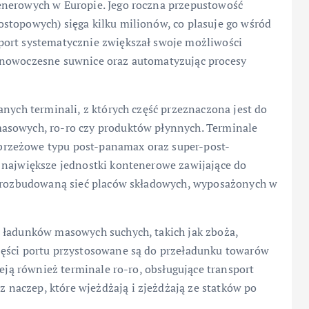
enerowych w Europie. Jego roczna przepustowość
stopowych) sięga kilku milionów, co plasuje go wśród
port systematycznie zwiększał swoje możliwości
 nowoczesne suwnice oraz automatyzując procesy
anych terminali, z których część przeznaczona jest do
asowych, ro-ro czy produktów płynnych. Terminale
rzeżowe typu post-panamax oraz super-post-
 największe jednostki kontenerowe zawijające do
ez rozbudowaną sieć placów składowych, wyposażonych w
 ładunków masowych suchych, takich jak zboża,
zęści portu przystosowane są do przeładunku towarów
ieją również terminale ro-ro, obsługujące transport
naczep, które wjeżdżają i zjeżdżają ze statków po