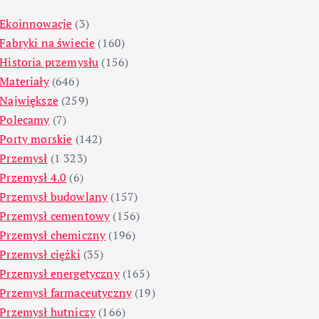
Ekoinnowacje
(3)
Fabryki na świecie
(160)
Historia przemysłu
(156)
Materiały
(646)
Największe
(259)
Polecamy
(7)
Porty morskie
(142)
Przemysł
(1 323)
Przemysł 4.0
(6)
Przemysł budowlany
(157)
Przemysł cementowy
(156)
Przemysł chemiczny
(196)
Przemysł ciężki
(35)
Przemysł energetyczny
(165)
Przemysł farmaceutyczny
(19)
Przemysł hutniczy
(166)