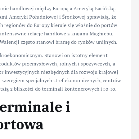
anie handlowej między Europą a Ameryką Łacińską.
jami Ameryki Południowej i Środkowej sprawiają, że
h regionów do Europy kieruje się właśnie do portów
 intensywne relacje handlowe z krajami Maghrebu,
w Walencji często stanowi bramę do rynków unijnych.
makroekonomicznym. Stanowi on istotny element
produktów przemysłowych, rolnych i spożywczych, a
br inwestycyjnych niezbędnych dla rozwoju krajowej
z szeregiem specjalnych stref ekonomicznych, centrów
ają z bliskości do terminali kontenerowych i ro-ro.
erminale i
ortowa