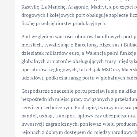
Kastylię-La Manchę, Aragonie, Madryt, a po części r
drogowych i kolejowych port obsługuje zaplecze l
liczbę przedsiębiorstw produkcyjnych.
Pod względem wartości obrotów handlowych port pla
morskich, rywalizując z Barceloną, Algeciras i Bil
dziesiątek miliardów euro, a Walencja pełni funkcję 
globalnych armatorów obsługujących trasy między
operatorów żeglugowych, takich jak MSC czy Maersk
udziałów), podkreśla rangę portu w globalnych łańc
Gospodarcze znaczenie portu przejawia się na kilku
bezpośrednich miejsc pracy związanych z przeładunk
serwisem technicznym. Po drugie, tworzy miejsca pr
handel, usługi, transport lądowy czy ubezpieczenia.
inwestycji zagranicznych, ponieważ wielu producen
rejonach z dobrym dostępem do międzynarodowych