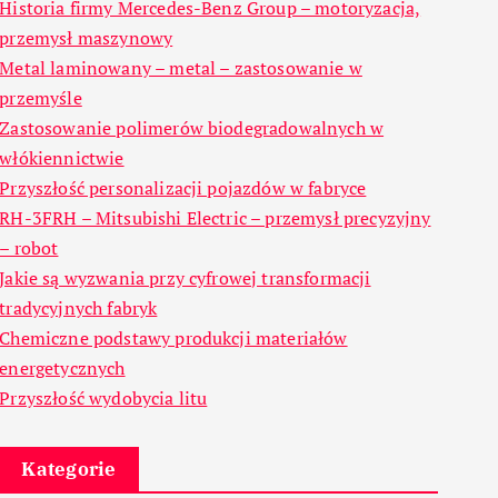
Historia firmy Mercedes-Benz Group – motoryzacja,
przemysł maszynowy
Metal laminowany – metal – zastosowanie w
przemyśle
Zastosowanie polimerów biodegradowalnych w
włókiennictwie
Przyszłość personalizacji pojazdów w fabryce
RH-3FRH – Mitsubishi Electric – przemysł precyzyjny
– robot
Jakie są wyzwania przy cyfrowej transformacji
tradycyjnych fabryk
Chemiczne podstawy produkcji materiałów
energetycznych
Przyszłość wydobycia litu
Kategorie