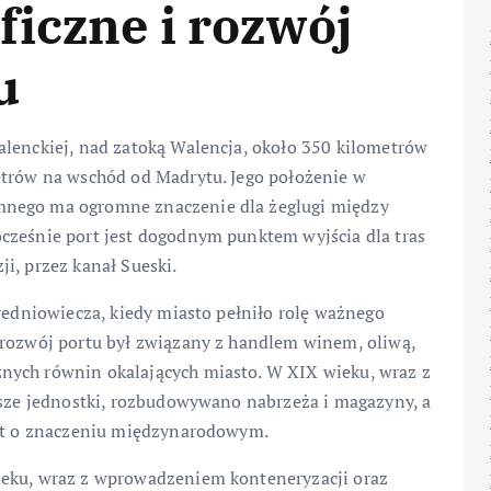
ficzne i rozwój
u
alenckiej, nad zatoką Walencja, około 350 kilometrów
etrów na wschód od Madrytu. Jego położenie w
mnego ma ogromne znaczenie dla żeglugi między
cześnie port jest dogodnym punktem wyjścia dla tras
i, przez kanał Sueski.
średniowiecza, kiedy miasto pełniło rolę ważnego
 rozwój portu był związany z handlem winem, oliwą,
nych równin okalających miasto. W XIX wieku, wraz z
ększe jednostki, rozbudowywano nabrzeża i magazyny, a
ort o znaczeniu międzynarodowym.
ieku, wraz z wprowadzeniem konteneryzacji oraz