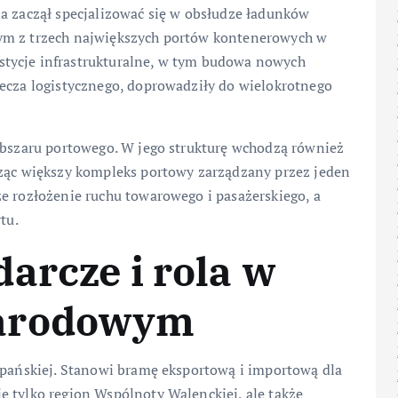
ja zaczął specjalizować się w obsłudze ładunków
ym z trzech największych portów kontenerowych w
tycje infrastrukturalne, w tym budowa nowych
lecza logistycznego, doprowadziły do wielokrotnego
 obszaru portowego. W jego strukturę wchodzą również
rząc większy kompleks portowy zarządzany przez jeden
e rozłożenie ruchu towarowego i pasażerskiego, a
tu.
arcze i rola w
narodowym
zpańskiej. Stanowi bramę eksportową i importową dla
e tylko region Wspólnoty Walenckiej, ale także