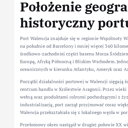
Położenie geogra
historyczny port
Port Walencja znajduje się w regionie Wspólnoty W
na południe od Barcelony i mniej więcej 360 kilom
środkowo-zachodniej części basenu Morza Śródzie
Europą, Afryką Północną i Bliskim Wschodem. Jedno
oceanicznych w kierunku Atlantyku, Ameryk oraz Azj
Początki działalności portowej w Walencji sięgają 
centrum handlu w Królestwie Aragonii. Przez wieki
wełną oraz produktami rolnymi pochodzącymi z żyz
industrializacją, port zaczął przyjmować coraz wi
Walencja przekształcała się z lokalnego węzła w p
Przełomowy okres nastąpił w drugiej połowie XX w