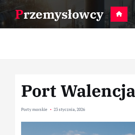
S
Przemysłowcy
k
D
i
p
t
o
c
o
n
t
Port Walencja
e
n
t
Porty morskie
23 stycznia, 2026