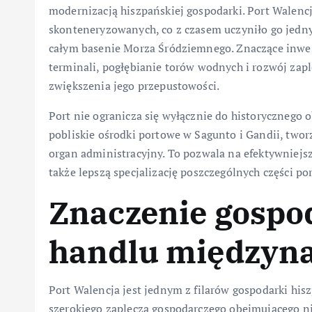
modernizacją hiszpańskiej gospodarki. Port Walenc
skonteneryzowanych, co z czasem uczyniło go jedn
całym basenie Morza Śródziemnego. Znaczące inwes
terminali, pogłębianie torów wodnych i rozwój zap
zwiększenia jego przepustowości.
Port nie ogranicza się wyłącznie do historycznego
pobliskie ośrodki portowe w Sagunto i Gandii, two
organ administracyjny. To pozwala na efektywniejsz
także lepszą specjalizację poszczególnych części por
Znaczenie gospod
handlu między
Port Walencja jest jednym z filarów gospodarki his
szerokiego zaplecza gospodarczego obejmującego ni