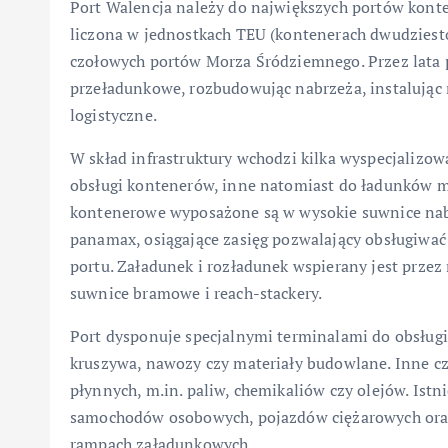
Port Walencja należy do największych portów kont
liczona w jednostkach TEU (kontenerach dwudziesto
czołowych portów Morza Śródziemnego. Przez lata 
przeładunkowe, rozbudowując nabrzeża, instalując
logistyczne.
W skład infrastruktury wchodzi kilka wyspecjalizow
obsługi kontenerów, inne natomiast do ładunków m
kontenerowe wyposażone są w wysokie suwnice nab
panamax, osiągające zasięg pozwalający obsługiwać
portu. Załadunek i rozładunek wspierany jest prz
suwnice bramowe i reach-stackery.
Port dysponuje specjalnymi terminalami do obsługi
kruszywa, nawozy czy materiały budowlane. Inne c
płynnych, m.in. paliw, chemikaliów czy olejów. Istn
samochodów osobowych, pojazdów ciężarowych oraz 
rampach załadunkowych.