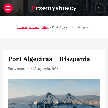
S
Przemysłowcy
k
i
p
t
Strona główna
»
Blog
»
Port Algeciras – Hiszpania
o
c
o
n
t
Port Algeciras – Hiszpania
e
n
Porty morskie
22 stycznia, 2026
t