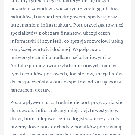
Lokalny rynek pracy charakteryzuje się dużym
udziałem zawodów związanych z żeglugą, obsługą
ładunków, transportem drogowym, spedycją oraz
utrzymaniem infrastruktury. Port przyciąga również
specjalistów z obszaru finansów, ubezpieczeń,
informatyki i inżynierii, co sprzyja rozwojowi usług
o wyższej wartości dodanej. Współpraca z
uniwersytetami i ośrodkami szkoleniowymi w
Andaluzji umożliwia kształcenie nowych kadr, w
tym techników portowych, logistyków, specjalistów
ds. bezpieczeństwa oraz ekspertów od zarządzania
łańcuchem dostaw.
Poza wpływem na zatrudnienie port przyczynia się
do rozwoju infrastruktury miejskiej. Inwestycje w
drogi, linie kolejowe, centra logistyczne czy strefy
przemysłowe oraz dochody z podatków poprawiają
warunki życia mieszkańców. Jednocześnie rosnące