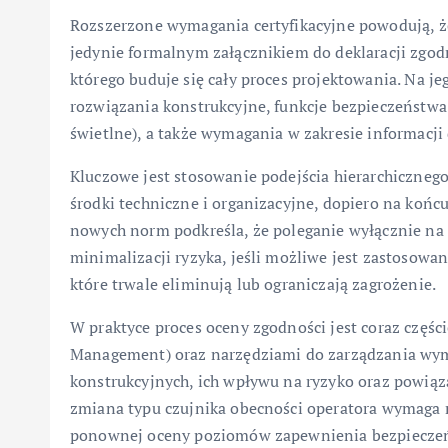
Rozszerzone wymagania certyfikacyjne powodują, że
jedynie formalnym załącznikiem do deklaracji zgod
którego buduje się cały proces projektowania. Na je
rozwiązania konstrukcyjne, funkcje bezpieczeństwa 
świetlne), a także wymagania w zakresie informacji
Kluczowe jest stosowanie podejścia hierarchiczneg
środki techniczne i organizacyjne, dopiero na końcu
nowych norm podkreśla, że poleganie wyłącznie na 
minimalizacji ryzyka, jeśli możliwe jest zastosowa
które trwale eliminują lub ograniczają zagrożenie.
W praktyce proces oceny zgodności jest coraz częśc
Management) oraz narzędziami do zarządzania wym
konstrukcyjnych, ich wpływu na ryzyko oraz powią
zmiana typu czujnika obecności operatora wymaga ni
ponownej oceny poziomów zapewnienia bezpieczeńs