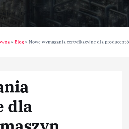
ziały
Przemysł
łówna
»
Blog
»
Nowe wymagania certyfikacyjne dla producent
nia
e dla
 maszyn