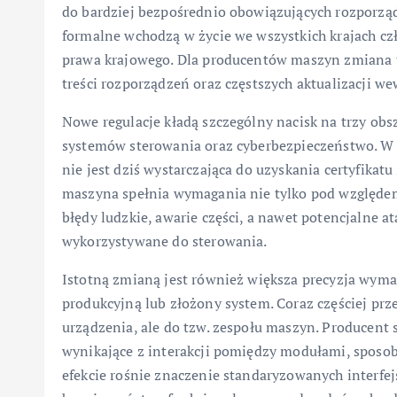
do bardziej bezpośrednio obowiązujących rozporząd
formalne wchodzą w życie we wszystkich krajach c
prawa krajowego. Dla producentów maszyn zmiana 
treści rozporządzeń oraz częstszych aktualizacji w
Nowe regulacje kładą szczególny nacisk na trzy obs
systemów sterowania oraz cyberbezpieczeństwo. W 
nie jest dziś wystarczająca do uzyskania certyfika
maszyna spełnia wymagania nie tylko pod względem
błędy ludzkie, awarie części, a nawet potencjalne 
wykorzystywane do sterowania.
Istotną zmianą jest również większa precyzja wymag
produkcyjną lub złożony system. Coraz częściej prz
urządzenia, ale do tzw. zespołu maszyn. Producent
wynikające z interakcji pomiędzy modułami, sposo
efekcie rośnie znaczenie standaryzowanych interf