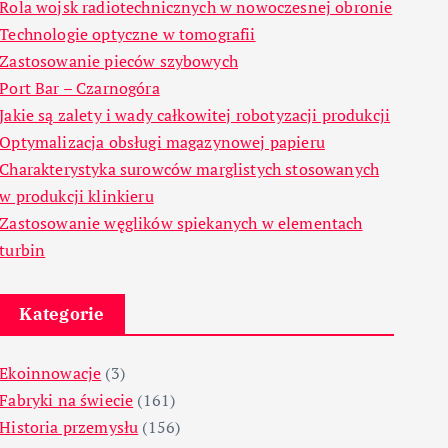
Rola wojsk radiotechnicznych w nowoczesnej obronie
Technologie optyczne w tomografii
Zastosowanie pieców szybowych
Port Bar – Czarnogóra
Jakie są zalety i wady całkowitej robotyzacji produkcji
Optymalizacja obsługi magazynowej papieru
Charakterystyka surowców marglistych stosowanych
w produkcji klinkieru
Zastosowanie węglików spiekanych w elementach
turbin
Kategorie
Ekoinnowacje
(3)
Fabryki na świecie
(161)
Historia przemysłu
(156)