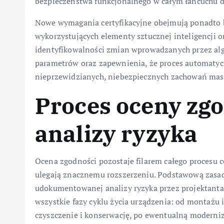
bezpieczeństwa funkcjonalnego w całym łańcuchu d
Nowe wymagania certyfikacyjne obejmują ponadto b
wykorzystujących elementy sztucznej inteligencji or
identyfikowalności zmian wprowadzanych przez alg
parametrów oraz zapewnienia, że proces automatyc
nieprzewidzianych, niebezpiecznych zachowań mas
Proces oceny zgo
analizy ryzyka
Ocena zgodności pozostaje filarem całego procesu ce
ulegają znacznemu rozszerzeniu. Podstawową zasad
udokumentowanej analizy ryzyka przez projektanta
wszystkie fazy cyklu życia urządzenia: od montażu 
czyszczenie i konserwację, po ewentualną moderni