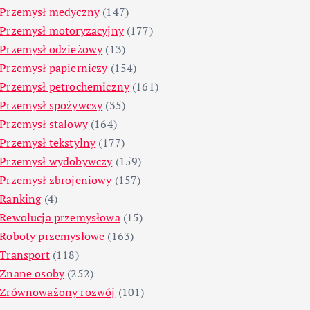
Przemysł medyczny
(147)
Przemysł motoryzacyjny
(177)
Przemysł odzieżowy
(13)
Przemysł papierniczy
(154)
Przemysł petrochemiczny
(161)
Przemysł spożywczy
(35)
Przemysł stalowy
(164)
Przemysł tekstylny
(177)
Przemysł wydobywczy
(159)
Przemysł zbrojeniowy
(157)
Ranking
(4)
Rewolucja przemysłowa
(15)
Roboty przemysłowe
(163)
Transport
(118)
Znane osoby
(252)
Zrównoważony rozwój
(101)