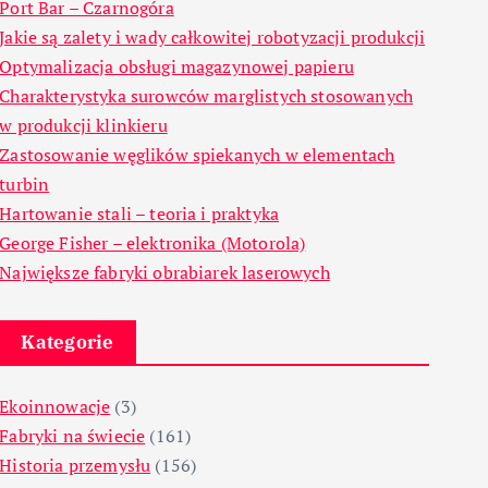
Port Bar – Czarnogóra
Jakie są zalety i wady całkowitej robotyzacji produkcji
Optymalizacja obsługi magazynowej papieru
Charakterystyka surowców marglistych stosowanych
w produkcji klinkieru
Zastosowanie węglików spiekanych w elementach
turbin
Hartowanie stali – teoria i praktyka
George Fisher – elektronika (Motorola)
Największe fabryki obrabiarek laserowych
Kategorie
Ekoinnowacje
(3)
Fabryki na świecie
(161)
Historia przemysłu
(156)