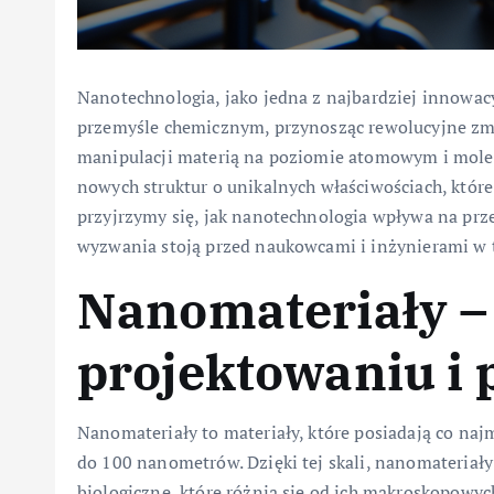
Nanotechnologia, jako jedna z najbardziej innowac
przemyśle chemicznym, przynosząc rewolucyjne zmi
manipulacji materią na poziomie atomowym i mole
nowych struktur o unikalnych właściwościach, które
przyjrzymy się, jak nanotechnologia wpływa na prze
wyzwania stoją przed naukowcami i inżynierami w t
Nanomateriały –
projektowaniu i 
Nanomateriały to materiały, które posiadają co naj
do 100 nanometrów. Dzięki tej skali, nanomateriały
biologiczne, które różnią się od ich makroskopow