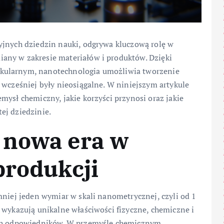
yjnych dziedzin nauki, odgrywa kluczową rolę w
any w zakresie materiałów i produktów. Dzięki
kularnym, nanotechnologia umożliwia tworzenie
 wcześniej były nieosiągalne. W niniejszym artykule
mysł chemiczny, jakie korzyści przynosi oraz jakie
ej dziedzinie.
 nowa era w
produkcji
mniej jeden wymiar w skali nanometrycznej, czyli od 1
 wykazują unikalne właściwości fizyczne, chemiczne i
ych odpowiedników. W przemyśle chemicznym