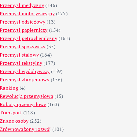
Przemysł medyczny
(146)
Przemysł motoryzacyjny
(177)
Przemysł odzieżowy
(13)
Przemysł papierniczy
(154)
Przemysł petrochemiczny
(161)
Przemysł spożywczy
(35)
Przemysł stalowy
(164)
Przemysł tekstylny
(177)
Przemysł wydobywczy
(159)
Przemysł zbrojeniowy
(156)
Ranking
(4)
Rewolucja przemysłowa
(15)
Roboty przemysłowe
(163)
Transport
(118)
Znane osoby
(252)
Zrównoważony rozwój
(101)