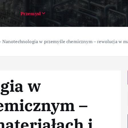
ziały
Przemysł
»
Nanotechnologia w przemyśle chemicznym – rewolucja w mat
gia w
emicznym –
ateriałach i